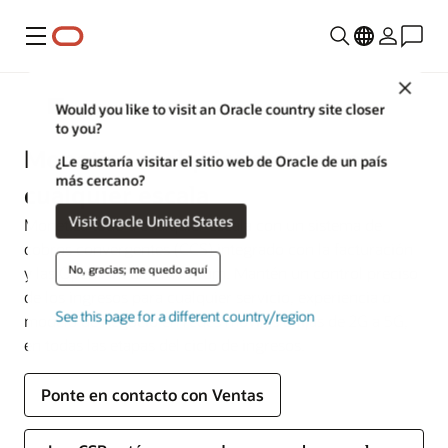
Menú
Close
Comunicaciones
Would you like to visit an Oracle country site closer
to you?
Monetiza cualquier servicio a
¿Le gustaría visitar el sitio web de Oracle de un país
más cercano?
cualquier escala
Visit Oracle United States
Monetiza todo a cualquier escala con un sistema de
cobros convergentes (CCS) integrado con la facturación
No, gracias; me quedo aquí
y las Open API de TM Forum. Mantén un control preciso
de los ingresos para cualquier servicio, experiencia o
See this page for a different country/region
modelo de negocio en redes móviles o fijas de 2G a 5G,
en todas las etapas del ciclo de ingresos.
Ponte en contacto con Ventas