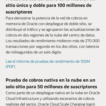
que acepta notificaciones de cambios de
sitio único y doble para 100 millones de
independiente a la facturación regular de la
Uso compartido
Cuadrícula de cobros en memoria distribuida
estado y brinda soporte de modelo de datos.
jerarquía mayorista.
Permite compartir productos, cargos y
suscriptores
Impulsado por tecnología líder de data grid
descuentos entre usuarios con acuerdos de
en memoria, el cobro de baja latencia se
Para demostrar la potencia de la red de cobros en
Una solución completa, lista para usar y abierta
uso compartido.
procesa con precisión y total consistencia
Las experiencias configurables y low-code te
memoria de Oracle con despliegue de doble sitio, se
transaccional, independientemente de la
dan flexibilidad para adaptarte a las
distribuyó el tráfico y se agruparon las actualizaciones de
Te debo (IOU)
complejidad del modelo de precios o de
necesidades del negocio sin depender de un
cobros en dos regiones de la nube del centro de datos.
Ofrece opciones altamente configurables de
cuentas.
proveedor. Las operaciones de carga también
Los resultados de rendimiento midieron más de 270 000
gestión de préstamos prepago cuando los
pueden ampliarse con SDK y aplicaciones
transacciones por segundo en los dos sitios, con latencia
clientes se quedan sin saldo. Elimina el uso
personalizadas.
de milisegundos de un solo dígito.
fraudulento con una gestión completa de
reglas.
Lee el informe de pruebas de rendimiento de 100M
(PDF)
Cortesía
Permite que los clientes transfieran o regalen
minutos, SMS, datos y otros recursos con
Prueba de cobros nativa en la nube en un
reglas flexibles de vigencia, saldo y tarifas
solo sitio para 50 millones de suscriptores
asociadas.
Como parte de un despliegue nativo en la nube en Oracle
Cloud Infrastructure y utilizando escenarios de cobros
realistas del sector, Oracle Cloud Scale Charging logró