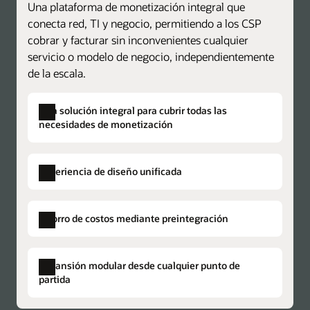
Una plataforma de monetización integral que
conecta red, TI y negocio, permitiendo a los CSP
cobrar y facturar sin inconvenientes cualquier
servicio o modelo de negocio, independientemente
de la escala.
Una solución integral para cubrir todas las
necesidades de monetización
Experiencia de diseño unificada
Un único catálogo de productos
Crea planes de precios centralizados para los
Ahorro de costos mediante preintegración
componentes de facturación y cobros, y logra
reducir el tiempo de comercialización con
Aprovisionamiento con una única solución
Disminuye los datos duplicados, el
menos costos.
Expansión modular desde cualquier punto de
Carga convergente
aprovisionamiento complejo y la posibilidad
partida
Consolida, protege y aumenta los ingresos
Una única estructuración jerárquica
de que surjan problemas en otros sistemas de
Crea estructuras de facturación y cobros
con un único sistema de cobro convergente
facturación y cobros desvinculados. Las Open