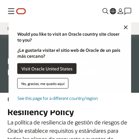
Menú
Close
Introducción
Would you like to visit an Oracle country site closer
to you?
Estructura de programa
Corporativo
¿Le gustaría visitar el sitio web de Oracle de un país
Continuidad del negocio
más cercano?
Programa de resiliencia
Recuperación ante desastres
Visit Oracle United States
Risk Management (RMRP)
No, gracias; me quedo aquí
Oracle Risk Management
See this page for a different country/region
Resiliency Policy
La política de resiliencia de gestión de riesgos de
Oracle establece requisitos y estándares para