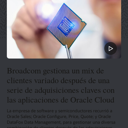
Broadcom gestiona un mix de
clientes variado después de una
serie de adquisiciones claves con
las aplicaciones de Oracle Cloud
La empresa de software y semiconductores recurrió a
Oracle Sales; Oracle Configure, Price, Quote; y Oracle
DataFox Data Management, para gestionar una diversa
combinación de clientes después de las adquisiciones