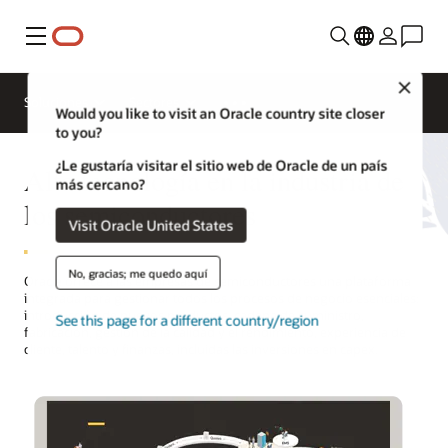
Menú
Close
Soluciones
Sectores
Would you like to visit an Oracle country site closer
to you?
¿Le gustaría visitar el sitio web de Oracle de un país
Alta tecnología en la industria de
más cercano?
los semiconductores
Visit Oracle United States
No, gracias; me quedo aquí
Oracle ofrece a las empresas de semiconductores una plataforma
integrada para gestionar todos los procesos de negocio esenciales:
introducción de nuevos productos, cadena de suministro,
See this page for a different country/region
fabricación, gestión de la calidad y el rendimiento, experiencia de
cliente, talento y finanzas, incluidas las inversiones en capex.