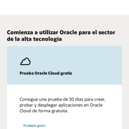
Oracle Financing puede ayudarte a sacar mayor partido a los
Los proveedores de software independientes (ISV)
presupuestos tecnológicos y a acelerar el rendimiento de
necesitan unos niveles inigualables de velocidad,
inversión.
seguridad y escalabilidad
Más información sobre Oracle Financing
OCI cuenta con seguridad y automatización integradas que
permiten a los proveedores de software independientes
Comienza a utilizar Oracle para el sector
escalar más rápido y ofrecer una mejor experiencia de
de la alta tecnología
usuario a todos sus clientes.
Descubre cómo los proveedores de software independientes
utilizan OCI
Prueba Oracle Cloud gratis
Consigue una prueba de 30 días para crear,
probar y desplegar aplicaciones en Oracle
Cloud de forma gratuita.
Pruébalo gratis