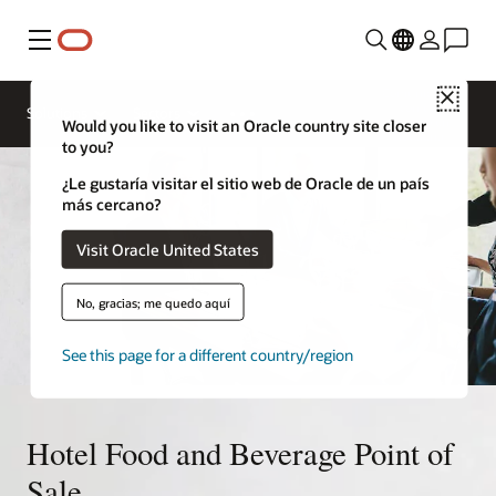
Menú
Comunicarse
Close
con un
Solutions
Sectors
experto en
Would you like to visit an Oracle country site closer
hotelería
to you?
¿Le gustaría visitar el sitio web de Oracle de un país
más cercano?
Visit Oracle United States
No, gracias; me quedo aquí
See this page for a different country/region
Hotel Food and Beverage Point of
Sale