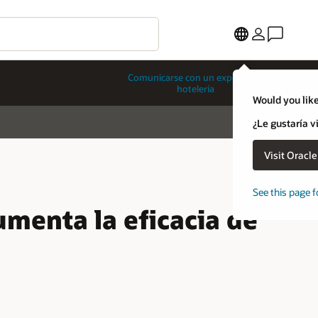
Comunicarse con un experto en
hotelería
Would you like
¿Le gustaría v
Visit Oracl
See this page f
umenta la eficacia de