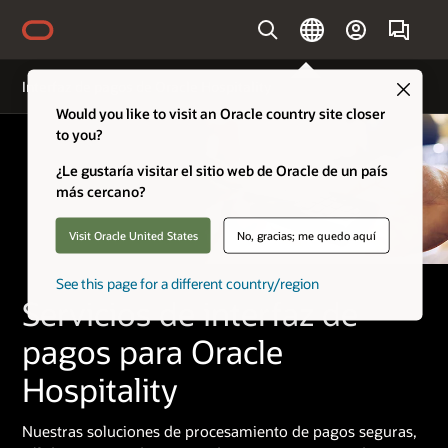
Country
Clo
Interfaz de pagos de Oracle Hospitality
Would you like to visit an Oracle country site closer
to you?
¿Le gustaría visitar el sitio web de Oracle de un país
más cercano?
Visit Oracle United States
No, gracias; me quedo aquí
See this page for a different country/region
Servicios de interfaz de
pagos para Oracle
Hospitality
Nuestras soluciones de procesamiento de pagos seguras,