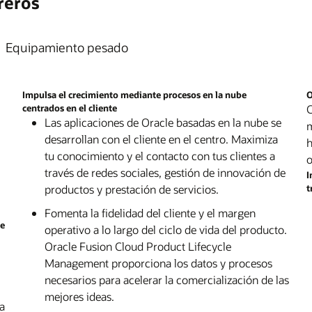
reros
capi
potenciales y los ingresos para nuevas ofertas
ecológica que se ejecuta en fuentes de energía
activos para los sectores de la construcción y la
toda
cier
e
Expl
Expl
ra
Oracle Maintenance
eóli
ción.
basadas en servicios.
renovables.
ingeniería. Moderniza tus programas de capital
info
Obté
Aumenta la confiabilidad de la máquina y la
sens
para tener más control sobre las inversiones en
Prop
fina
Equipamiento pesado
ixto
calidad del producto con mantenimiento
Explora Oracle Enterprise Performance
Explora la sostenibilidad en Oracle Cloud
cont
infraestructura y un mejor uso del capital.
inte
auto
,
predictivo. Mejora la disponibilidad de los
Management
Infrastructure
o in
y di
t
ez
activos y la calidad de los productos con una
Descubre Oracle Primavera Unifier
Expl
mejo
mejo
Impulsa el crecimiento mediante procesos en la nube
O
 tu
y la
solución de mantenimiento inteligente que
Man
opor
I
centrados en el cliente
C
o y
garantiza la disponibilidad de piezas de repuesto
Expl
abon
Las aplicaciones de Oracle basadas en la nube se
m
ecta
y recursos de mano de obra.
desarrollan con el cliente en el centro. Maximiza
toda
h
Desc
Expl
tu conocimiento y el contacto con tus clientes a
o
Explora Oracle Maintenance
Clo
para
us
través de redes sociales, gestión de innovación de
I
 SCM
productos y prestación de servicios.
t
Desc
.
Digi
Fomenta la fidelidad del cliente y el margen
be
ing
operativo a lo largo del ciclo de vida del producto.
Oracle Fusion Cloud Product Lifecycle
Management proporciona los datos y procesos
necesarios para acelerar la comercialización de las
mejores ideas.
a