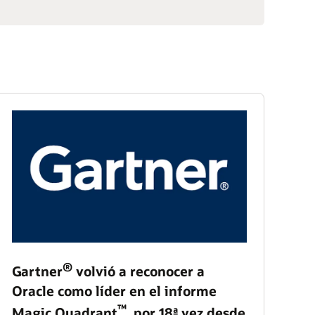
®
Gartner
volvió a reconocer a
Oracle como líder en el informe
™
Magic Quadrant
, por 18ª vez desde