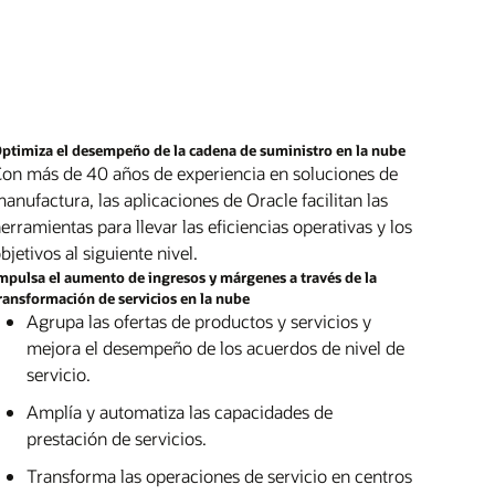
tal como torres de comunicación, turbinas
 tu organización. Supervisa y genera
re de una operación de fusión y adquisición.
ora Oracle Modern Data Platform
ora Oracle Cloud Infrastructure
cas, vehículos y mucho más. Conecta
rmes sobre tus objetivos y progreso ASG.
n una vista unificada de tus planes
ores a los activos para una supervisión
orciona transparencia a las partes
ncieros, operativos y de personal. Concilia
inua. Realiza correcciones de forma remota
resadas y a los reguladores.
máticamente las transacciones entre filiales
 situ antes de que se produzca una falla,
visiones para cerrar con mayor rapidez y
ora Oracle Enterprise Performance
ra la experiencia del cliente, captura
rar la precisión de las previsiones.
ptimiza el desempeño de la cadena de suministro en la nube
agement
tunidades de upsell y fideliza a los
on más de 40 años de experiencia en soluciones de
ora HCM y SCM integrados en Oracle Cloud
ados.
anufactura, las aplicaciones de Oracle facilitan las
erramientas para llevar las eficiencias operativas y los
ubre HCM y ERP integrados en Oracle
ora el servicio basado en activos de Oracle
bjetivos al siguiente nivel.
ud
 la alta tecnología y la fabricación
mpulsa el aumento de ingresos y márgenes a través de la
ransformación de servicios en la nube
ubre las soluciones Oracle Connected
Agrupa las ofertas de productos y servicios y
tal Innovation
mejora el desempeño de los acuerdos de nivel de
servicio.
Amplía y automatiza las capacidades de
prestación de servicios.
Transforma las operaciones de servicio en centros