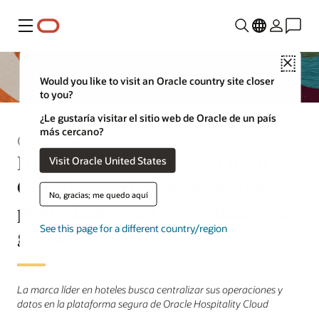
Menú
Close
Would you like to visit an Oracle country site closer
to you?
¿Le gustaría visitar el sitio web de Oracle de un país
más cercano?
Comunicado de prensa
Hyatt selecciona Oracle OPERA
Visit Oracle United States
Cloud como sistema de gestión de
No, gracias; me quedo aquí
propiedades para sus instalaciones
globales
See this page for a different country/region
La marca líder en hoteles busca centralizar sus operaciones y
datos en la plataforma segura de Oracle Hospitality Cloud