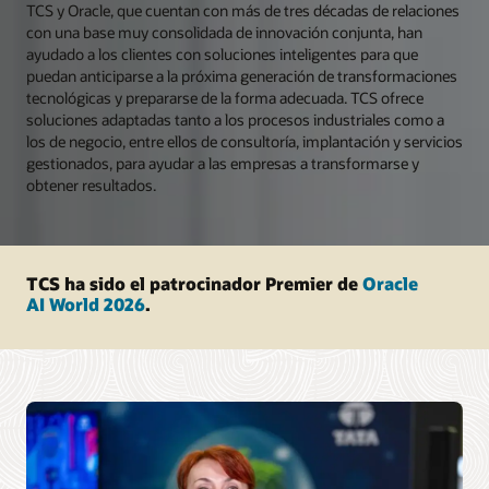
TCS y Oracle, que cuentan con más de tres décadas de relaciones
con una base muy consolidada de innovación conjunta, han
ayudado a los clientes con soluciones inteligentes para que
puedan anticiparse a la próxima generación de transformaciones
tecnológicas y prepararse de la forma adecuada. TCS ofrece
soluciones adaptadas tanto a los procesos industriales como a
los de negocio, entre ellos de consultoría, implantación y servicios
gestionados, para ayudar a las empresas a transformarse y
obtener resultados.
TCS ha sido el patrocinador Premier de
Oracle
AI World 2026
.