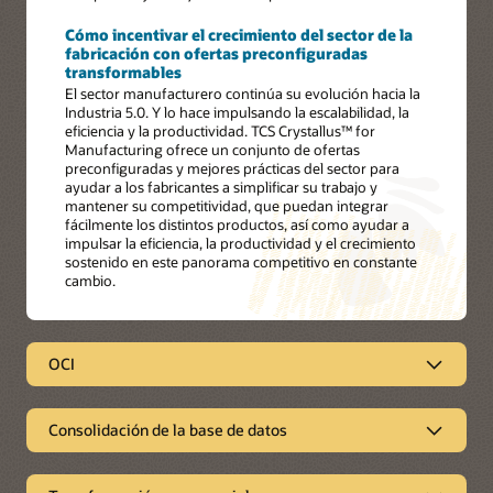
Cómo incentivar el crecimiento del sector de la
fabricación con ofertas preconfiguradas
transformables
El sector manufacturero continúa su evolución hacia la
Industria 5.0. Y lo hace impulsando la escalabilidad, la
eficiencia y la productividad. TCS Crystallus™ for
Manufacturing ofrece un conjunto de ofertas
preconfiguradas y mejores prácticas del sector para
ayudar a los fabricantes a simplificar su trabajo y
mantener su competitividad, que puedan integrar
fácilmente los distintos productos, así como ayudar a
impulsar la eficiencia, la productividad y el crecimiento
sostenido en este panorama competitivo en constante
cambio.
OCI
OCI
Consolidación de la base de datos
Impulso a la migración de las empresas a la nube con
un partner de consultoría
Consolidación de la base de datos
Los servicios de Oracle Cloud de TCS en Oracle Cloud
Infrastructure (OCI) ayudan a las empresas a agilizar su