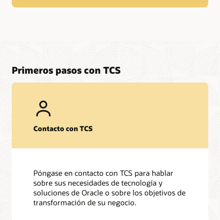
TCS se coloca como líder en la evaluación Oracle Cloud
Applications Services PEAK Matrix® de 2026 de Everest
TCS se ha asegurado la clasificación como líder en el ISG
Provider Lens® Oracle Cloud and Technology Ecosystem
2025 en las categorías de servicios profesionales, servicios
gestionados y soluciones y capacidades de OCI en Europa,
EE. UU. y APAC
Primeros pasos con TCS
TCS reconocido como líder en IDC MarketScape para Asia-
Pacific Oracle Application Implementation Services 2025
TCS se ha posicionado como líder en la evaluación Everest
Life Sciences Enterprise Platform Services PEAK Matrix®
Assessment 2025
Contacto con TCS
TCS se ha posicionado como líder en el estudio IDC
MarketScape: Asia/Pacific Managed Cloud Services 2024-25
Vendor Assessment.
TCS se coloca como líder en la evaluación Application
Management services PEAK Matrix Assessment 2025 de
Póngase en contacto con TCS para hablar
Everest Group.
sobre sus necesidades de tecnología y
TCS reconocido como líder en IDC MarketScape para Asia-
soluciones de Oracle o sobre los objetivos de
Pacific Oracle Application Implementation Services, junio de
transformación de su negocio.
2023
TCS reconocido como líder en Gartner® Magic Quadrant™