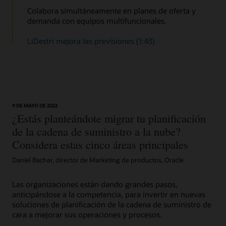
Libere las órdenes de reabastecimiento para su ejecución
errores de las previsiones de demanda y realiza un
Colabora simultáneamente en planes de oferta y
según la configuración más reciente de demanda, oferta y
seguimiento de las mejoras por segmento.
demanda con equipos multifuncionales.
políticas.
Lee la hoja de datos de Demand Management (PDF)
LiDestri mejora las previsiones (1:43)
Lee el resumen de la solución de planificación de
reaprovisionamiento (PDF)
9 DE MAYO DE 2022
¿Estás planteándote migrar tu planificación
de la cadena de suministro a la nube?
Considera estas cinco áreas principales
Daniel Bachar, director de Marketing de productos, Oracle
Las organizaciones están dando grandes pasos,
anticipándose a la competencia, para invertir en nuevas
soluciones de planificación de la cadena de suministro de
cara a mejorar sus operaciones y procesos.