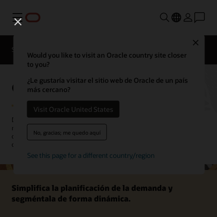
Menú
Close
SCM para industrias
Novedades
Would you like to visit an Oracle country site closer
to you?
¿Le gustaría visitar el sitio web de Oracle de un país
Oracle Demand Management
más cercano?
Visit Oracle United States
Detecta, predice y da forma a la demanda, tanto para preverla
mejor como para refinar tus estrategias de inventario. Asegúrate de
No, gracias; me quedo aquí
que el producto correcto esté en el lugar correcto en el momento
correcto.
See this page for a different country/region
Simplifica la planificación de la demanda y
segméntala de forma dinámica.