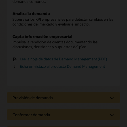
demanda comunes.
Analiza la demanda
Supervisa los KPI empresariales para detectar cambios en las
condiciones del mercado y evaluar el impacto.
Capta información empresarial
Impulsa la rendición de cuentas documentando las
discusiones, decisiones y supuestos del plan.
Lee la hoja de datos de Demand Management (PDF)
Echa un vistazo al producto Demand Management
Previsión de demanda
Prevé la demanda para gestionar la
variabilidad
Conformar demanda
Genera revisiones precisas
Da forma a la demanda de manera