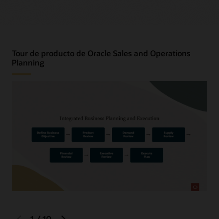
Tour de producto de Oracle Sales and Operations
Planning
previous
next
1
/
10