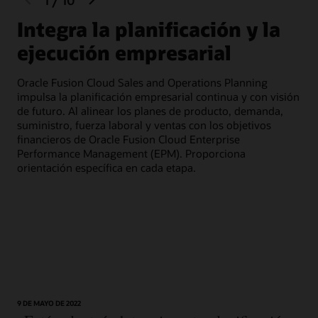
slide
slide
Integra la planificación y la
O
ejecución empresarial
p
Oracle Fusion Cloud Sales and Operations Planning
Fac
impulsa la planificación empresarial continua y con visión
fin
de futuro. Al alinear los planes de producto, demanda,
en 
suministro, fuerza laboral y ventas con los objetivos
pue
financieros de Oracle Fusion Cloud Enterprise
pro
Performance Management (EPM). Proporciona
orientación específica en cada etapa.
9 DE MAYO DE 2022