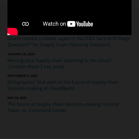
Blogs destacados
APRIL 26, 2024
Oracle named a Leader again in the 2024 Gartner® Magic
Quadrant™ for Supply Chain Planning Solutions
JANUARY 26, 2024
Moving your supply chain planning to the cloud?
Consider these 5 key areas
SEPTEMBER 11, 2023
[Infographic] Your path to the future of supply chain
decision making at CloudWorld
MAY 24, 2023
The future of supply chain decision-making: Control
Tower vs. Command Center