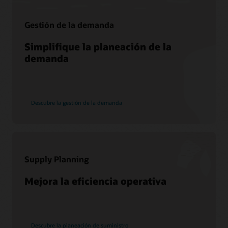
Gestión de la demanda
Soporte
Simplifique la planeación de la
My Oracle Support
demanda
Políticas y medidas de soporte
Customer Success Services
Descubre la gestión de la demanda
Servicios
Servicios de migración de Soar a la nube
Consultoría
Supply Planning
Encuentra un socio
Mejora la eficiencia operativa
Descubre la planeación de suministro