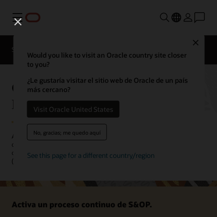
Menú
Close
SCM para industrias
Novedades
Would you like to visit an Oracle country site closer
to you?
¿Le gustaría visitar el sitio web de Oracle de un país
Oracle Sales and Operations
más cercano?
Planning
Visit Oracle United States
No, gracias; me quedo aquí
Ajusta continuamente tus planes operativos para adecuarlos a los
objetivos de tu empresa, y alinea la ejecución en toda tu
organización mediante la planificación de ventas y operaciones
See this page for a different country/region
(S&OP, por sus siglas en inglés).
Activa un proceso continuo de S&OP.