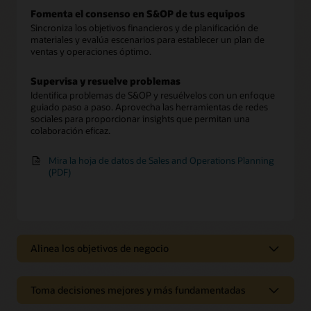
Fomenta el consenso en S&OP de tus equipos
Sincroniza los objetivos financieros y de planificación de
materiales y evalúa escenarios para establecer un plan de
ventas y operaciones óptimo.
Supervisa y resuelve problemas
Identifica problemas de S&OP y resuélvelos con un enfoque
guiado paso a paso. Aprovecha las herramientas de redes
sociales para proporcionar insights que permitan una
colaboración eficaz.
Mira la hoja de datos de Sales and Operations Planning
(PDF)
Alinea los objetivos de negocio
Logra el consenso en S&OP y reduce
la brecha entre la planificación y la
Toma decisiones mejores y más fundamentadas
ejecución