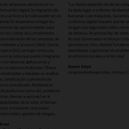
e las empresas persisten en su
"La rápida adopción de las tecnolog
sformación digital, la migración de
ha dado lugar a millones de identi
os y activos a la nube puede ser un
humanas y de máquinas. Garantiza
tal. Es imperativo mitigar los
confianza digital requiere que las
ovechar las oportunidades para
tengan una seguridad sólida como 
cir los costes de cumplimiento
de defensa. Al aprovechar las ofert
automatización de los procesos de
Access Governance e Infosys Coba
entidades y accesos (IAM). Oracle
permitimos a los clientes fortalecer
nance (AG) se erige como una
identidades y gestionar sin proble
va en la nube que puede integrarse
en entornos locales y en la nube".
ón con diversas aplicaciones y
Anant Adya
en un entorno multinube. Ofrece
vicepresidente ejecutivo, Infosys C
tomatizadas y basadas en análisis
ón, certificación y provisión de
rma centralizada. Mediante la
n de productos como AG, podemos
tros clientes a aprovechar al
apacidades de la nube, al tiempo
damos a mantener una mayor
nformidad y gestión de riesgos.
livan