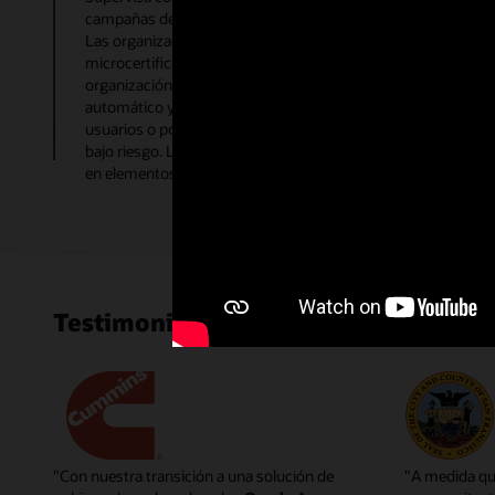
campañas de certificación basadas en usuarios, aplicaciones,
Las organizaciones pueden automatizar las revisiones de acc
microcertificaciones basadas en eventos, como cambios en el
organización. Access Governance proporciona recomendacion
automático y utiliza análisis avanzados para brindar informa
usuarios o políticas de OCI IAM. Permita la aprobación masiv
bajo riesgo. Las organizaciones pueden ahorrar tiempo al enf
en elementos de alto riesgo mientras automatizan la certific
Testimonios de clientes de Access G
"Con nuestra transición a una solución de
"A medida qu