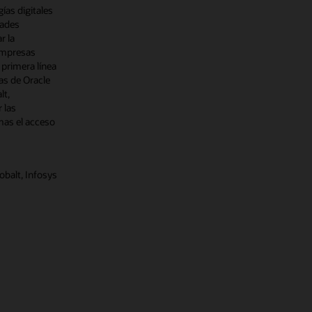
ías digitales
dades
r la
 empresas
primera línea
as de Oracle
lt,
 las
mas el acceso
obalt, Infosys