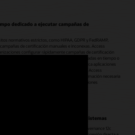
empo dedicado a ejecutar campañas de
sitos normativos estrictos, como HIPAA, GDPR y FedRAMP,
s campañas de certificación manuales e inconexas. Access
anizaciones configurar rápidamente campañas de certificación
nes basadas en eventos, microcertificaciones basadas en tiempo o
upos y políticas de OCI IAM. Cada campaña abarca aplicaciones
 nube y privilegios de infraestructura en la nube. Access
res y administradores una vista única de la información necesaria
tener o revocar el acceso, incluidas recomendaciones
analítica.
conformidad con las soluciones entre sistemas
brido, Access Governance con Oracle Identity Governance 12c
r o revocar privilegios de acceso mediante una conexión directa a