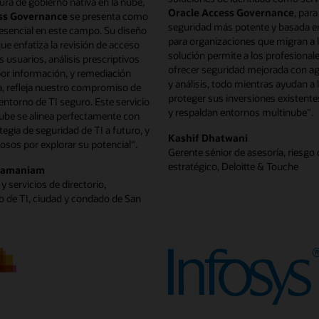
ura de gobierno nativa en la nube,
Oracle Access Governance
, para
ss Governance
se presenta como
seguridad más potente y basada en
esencial en este campo. Su diseño
para organizaciones que migran a l
que enfatiza la revisión de acceso
solución permite a los profesionale
os usuarios, análisis prescriptivos
ofrecer seguridad mejorada con agi
or información, y remediación
y análisis, todo mientras ayudan a l
, refleja nuestro compromiso de
proteger sus inversiones existente
ntorno de TI seguro. Este servicio
y respaldan entornos multinube".
nube se alinea perfectamente con
tegia de seguridad de TI a futuro, y
Kashif Dhatwani
sos por explorar su potencial".
Gerente sénior de asesoría, riesgo 
estratégico, Deloitte & Touche
ramaniam
y servicios de directorio,
 de TI, ciudad y condado de San