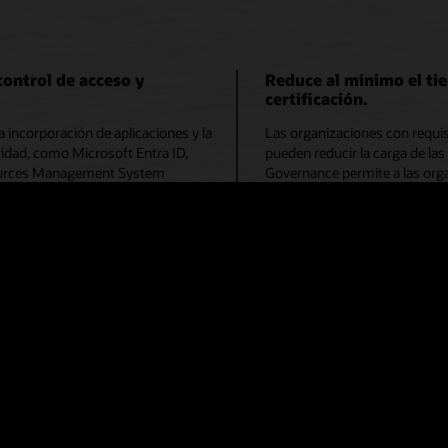
control de acceso y
Reduce al mínimo el ti
certificación.
 incorporación de aplicaciones y la
Las organizaciones con requi
tidad, como Microsoft Entra ID,
pueden reducir la carga de la
sources Management System
Governance permite a las org
Cloud Infrastructure Identity and
periódicas, microcertificacio
12c. Logra un control de acceso y
revisiones de miembros de gr
d o la seguridad. Reduce costos y
on-premise, aplicaciones en la
 Con el control de acceso dinámico,
Governance brinda a los gesto
políticas y basado en roles, junto
para determinar si deben man
dos, los propietarios de negocios
prescriptivas con información 
s bajo demanda para identidades
enor privilegio.
automatización basadas en
Reduce los riesgos de 
Cuando se utiliza en modo hí
ad de lanzar rápidamente
permite a los gerentes renova