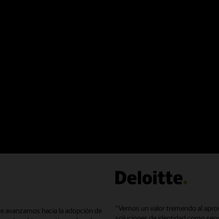
 recursos en la nube o permisos.
Oracle Identity Governance. L
eso de los usuarios con
revisiones y remediación de p
 código de trabajo o en la
entre sistemas ahorran tiemp
es habilitadas por aprendizaje
entornos heterogéneos, lo qu
ción sobre revisiones de acceso de
riesgos de seguridad.
a de artículos con derechos de
ocar las campañas de certificación
ación para permisos de bajo riesgo.
overnance
"Vemos un valor tremendo al apro
e avanzamos hacia la adopción de
soluciones de identidad como serv