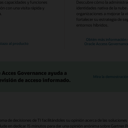
as capacidades y funciones
Descubre cómo la administra
ión con una visita rápida y
identidades nativa de la nube 
.
organizaciones a mejorar la vi
fortalecer su estrategia de se
entornos híbridos.
Obtén más información 
stazo al producto
Oracle Access Governanc
 Acces Governance ayuda a
Mira la demostració
evisión de acceso informado.
oma de decisiones de TI facilitándoles su opinión acerca de las solucio
dude en dedicar 15 minutos para dar una opinión anónima sobre Gartner Pe