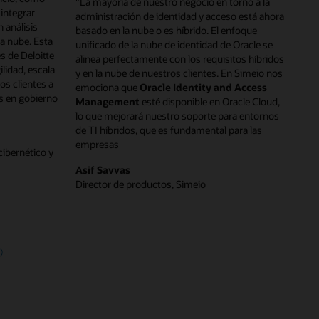
"La mayoría de nuestro negocio en torno a la
 integrar
administración de identidad y acceso está ahora
 análisis
basado en la nube o es híbrido. El enfoque
a nube. Esta
unificado de la nube de identidad de Oracle se
s de Deloitte
alinea perfectamente con los requisitos híbridos
lidad, escala
y en la nube de nuestros clientes. En Simeio nos
os clientes a
emociona que
Oracle Identity and Access
s en gobierno
Management
esté disponible en Oracle Cloud,
lo que mejorará nuestro soporte para entornos
de TI híbridos, que es fundamental para las
empresas
cibernético y
Asif Savvas
Director de productos, Simeio