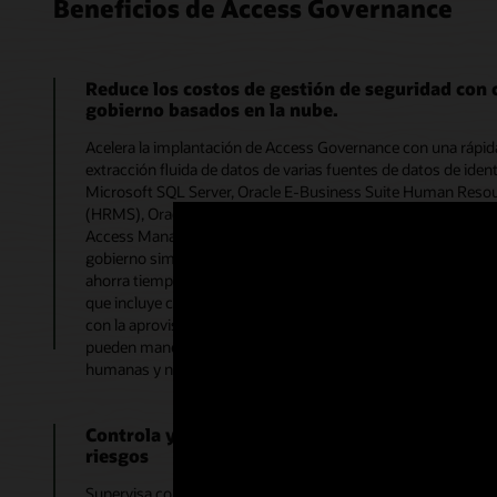
Beneficios de Access Governance
Reduce los costos de gestión de seguridad con 
gobierno basados en la nube.
Acelera la implantación de Access Governance con una rápida
extracción fluida de datos de varias fuentes de datos de iden
Microsoft SQL Server, Oracle E-Business Suite Human Re
(HRMS), Oracle Fusion Applications, Oracle NetSuite, Oracle 
Access Management (OCI IAM) y Oracle Identity Governance 
gobierno simplificado y conforme sin comprometer la agilida
ahorra tiempo utilizando el servicio de nube de IGA integral.
que incluye control de acceso basado en atributos, basado en 
con la aprovisionamiento y desaprovisionamiento automatiza
pueden manejar sin esfuerzo la administración de privilegio
humanas y no humanas mientras se adhieren al principio de m
Controla y regula el acceso con estadísticas y 
riesgos
Supervisa continuamente el riesgo de acceso con la capacid