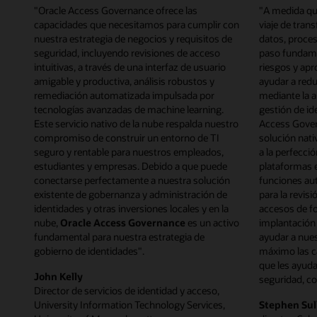
"Oracle Access Governance ofrece las
"A medida qu
capacidades que necesitamos para cumplir con
viaje de tran
nuestra estrategia de negocios y requisitos de
datos, proces
seguridad, incluyendo revisiones de acceso
paso fundamen
intuitivas, a través de una interfaz de usuario
riesgos y apr
amigable y productiva, análisis robustos y
ayudar a redu
remediación automatizada impulsada por
mediante la 
tecnologías avanzadas de machine learning.
gestión de id
Este servicio nativo de la nube respalda nuestro
Access Gover
compromiso de construir un entorno de TI
solución nati
seguro y rentable para nuestros empleados,
a la perfecci
estudiantes y empresas. Debido a que puede
plataformas 
conectarse perfectamente a nuestra solución
funciones au
existente de gobernanza y administración de
para la revisi
identidades y otras inversiones locales y en la
accesos de fo
nube,
Oracle Access Governance
es un activo
implantació
fundamental para nuestra estrategia de
ayudar a nues
gobierno de identidades".
máximo las c
que les ayu
John Kelly
seguridad, co
Director de servicios de identidad y acceso,
University Information Technology Services,
Stephen Sul