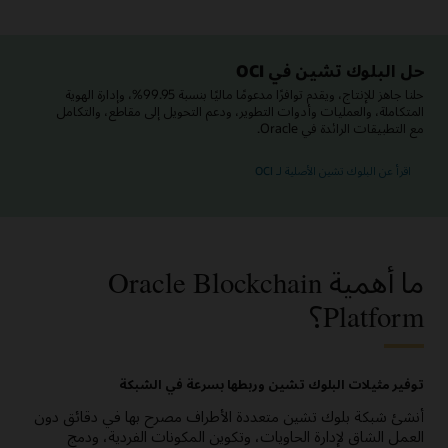
حل البلوك تشين في OCI
حلنا جاهز للإنتاج، ويقدم توافرًا مدعومًا ماليًا بنسبة 99.95%، وإدارة الهوية
المتكاملة، والعمليات وأدوات التطوير، ودعم التحويل إلى مقاطع، والتكامل
مع التطبيقات الرائدة في Oracle.
اقرأ عن البلوك تشين الأصلية لـ OCI
ما أهمية Oracle Blockchain
Platform؟
توفير مثيلات البلوك تشين وربطها بسرعة في الشبكة
أنشئ شبكة بلوك تشين متعددة الأطراف مصرح بها في دقائق دون
العمل الشاق لإدارة الحاويات، وتكوين المكونات الفردية، ودمج