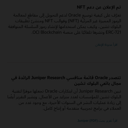
تم الإعلان عن دعم NFT
تعرّف على كيفية توسيع Oracle لدعم التحويل إلى مقاطع لمعالجة
الرموز المميزة غير المرئية (NFT) وقوالب NFT ومنشئ تطبيقات
البلوك تشين، وكيف يمكن استخدامها لإنشاء رموز السلسلة المتوافقة
ERC-721 ونشرها تلقائيًا على منصة OCI Blockchain.
اقرأ مدونة الإعلان
تتصدر Oracle قائمة منافسي Juniper Research الرائدة في
مجال بائعي البلوك تشين
تبين Juniper Research أن ابتكارات Oracle تجعلها موفرًا لتقنية
البلوك تشين للمؤسسات لعدد متزايد من الأعمال. ويشير التقرير أيضًا
إلى زيادة عمليات النشر في السنوات الأخيرة، مع وجود عدد من
العملاء في برامج تجريبية متقدمة أو إنتاج كامل.
اقرأ تقرير بحث Juniper (PDF)