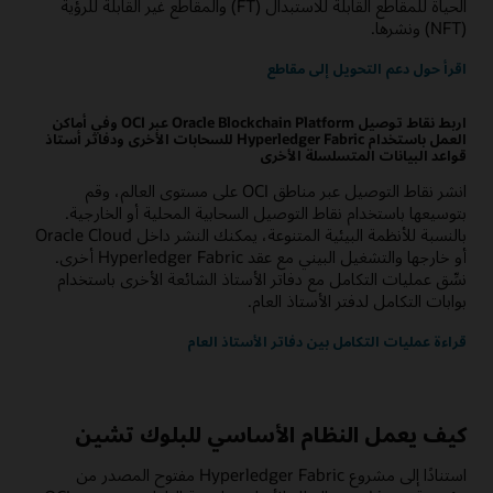
الحياة للمقاطع القابلة للاستبدال (FT) والمقاطع غير القابلة للرؤية
(NFT) ونشرها.
اقرأ حول دعم التحويل إلى مقاطع
اربط نقاط توصيل Oracle Blockchain Platform عبر OCI وفي أماكن
العمل باستخدام Hyperledger Fabric للسحابات الأخرى ودفاتر أستاذ
قواعد البيانات المتسلسلة الأخرى
انشر نقاط التوصيل عبر مناطق OCI على مستوى العالم، وقم
بتوسيعها باستخدام نقاط التوصيل السحابية المحلية أو الخارجية.
بالنسبة للأنظمة البيئية المتنوعة، يمكنك النشر داخل Oracle Cloud
أو خارجها والتشغيل البيني مع عقد Hyperledger Fabric أخرى.
نسِّق عمليات التكامل مع دفاتر الأستاذ الشائعة الأخرى باستخدام
بوابات التكامل لدفتر الأستاذ العام.
قراءة عمليات التكامل بين دفاتر الأستاذ العام
كيف يعمل النظام الأساسي للبلوك تشين
استنادًا إلى مشروع Hyperledger Fabric مفتوح المصدر من