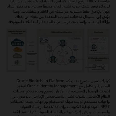
مؤسسة Linux، يتيح النظام الأساسي لتقنية البلوك تشين من OCI
للعملاء توفير شبكة بلوك تشين مُدارة مسبقًا بسرعة. يوفر دفتر أستاذ
موزع للإلحاق فقط مشترك عبر شبكة من العُقد والتنظيمات. وهذا
يؤدي إلى استبدال تدفقات البيانات المعقدة من نقطة إلى نقطة،
وإزالة الوسطاء، وإنشاء مصدر مشترك للحقيقة والمعاملات الموثوقة.
كبلوك تشين مصرح به، يحكم Oracle Blockchain Platform
العضوية ويتكامل مع Oracle Identity Management لتوفير
أذونات الوصول المستندة إلى الأدوار. تسمح وحدة تحكم عمليات
النظام الأساسي للبلوك تشين للمستخدمين الإداريين بالوصول إلى
واجهات مستخدم الويب سهلة الاستخدام وواجهات برمجة تطبيقات
REST القوية لإدارة التكوينات وإضافة الأعضاء وإنشاء القنوات
والسياسات وتوفير إدارة دورة حياة كاملة للعقود الذكية. تنفذ العُقد