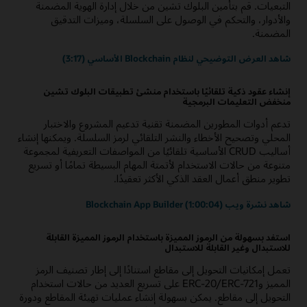
التبعيات. قم بتأمين البلوك تشين من خلال إدارة الهوية المضمنة
والأدوار، والتحكم في الوصول على السلسلة، وميزات التدقيق
المضمنة.
شاهد العرض التوضيحي لنظام Blockchain الأساسي (3:17)
إنشاء عقود ذكية تلقائيًا باستخدام منشئ تطبيقات البلوك تشين
منخفض التعليمات البرمجية
تدعم أدوات المطورين المضمنة تقنية تدعيم المشروع والاختبار
المحلي وتصحيح الأخطاء والنشر التلقائي لرمز السلسلة. ويمكنها إنشاء
أساليب CRUD الأساسية تلقائيًا من المواصفات التعريفية لمجموعة
متنوعة من حالات الاستخدام لأتمتة المهام البسيطة تمامًا أو تسريع
تطوير منطق أعمال العقد الذكي الأكثر تعقيدًا.
شاهد نشرة ويب Blockchain App Builder (1:00:04)
استفد بسهولة من الرموز المميزة باستخدام الرموز المميزة القابلة
للاستبدال وغير القابلة للاستبدال
تعمل إمكانيات التحويل إلى مقاطع استنادًا إلى إطار تصنيف الرمز
المميز وERC-20/ERC-721 على تسريع العديد من حالات استخدام
التحويل إلى مقاطع. يمكن بسهولة إنشاء عمليات تهيئة المقاطع ودورة