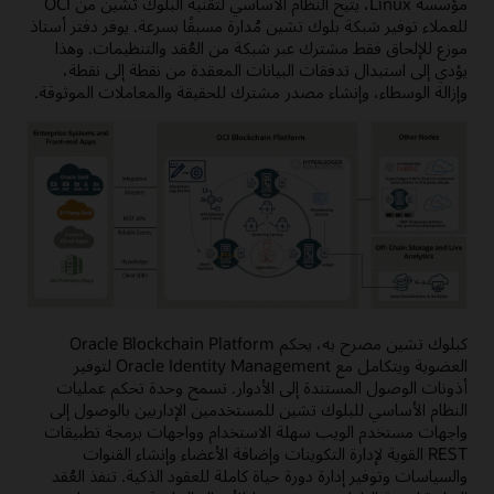
مؤسسة Linux، يتيح النظام الأساسي لتقنية البلوك تشين من OCI
للعملاء توفير شبكة بلوك تشين مُدارة مسبقًا بسرعة. يوفر دفتر أستاذ
موزع للإلحاق فقط مشترك عبر شبكة من العُقد والتنظيمات. وهذا
يؤدي إلى استبدال تدفقات البيانات المعقدة من نقطة إلى نقطة،
وإزالة الوسطاء، وإنشاء مصدر مشترك للحقيقة والمعاملات الموثوقة.
كبلوك تشين مصرح به، يحكم Oracle Blockchain Platform
العضوية ويتكامل مع Oracle Identity Management لتوفير
أذونات الوصول المستندة إلى الأدوار. تسمح وحدة تحكم عمليات
النظام الأساسي للبلوك تشين للمستخدمين الإداريين بالوصول إلى
واجهات مستخدم الويب سهلة الاستخدام وواجهات برمجة تطبيقات
REST القوية لإدارة التكوينات وإضافة الأعضاء وإنشاء القنوات
والسياسات وتوفير إدارة دورة حياة كاملة للعقود الذكية. تنفذ العُقد