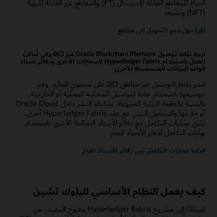
الحياة للمقاطع القابلة للاستبدال (FT) والمقاطع غير القابلة للرؤية
(NFT) ونشرها.
اقرأ حول دعم التحويل إلى مقاطع
اربط نقاط توصيل Oracle Blockchain Platform عبر OCI وفي أماكن
العمل باستخدام Hyperledger Fabric للسحابات الأخرى ودفاتر أستاذ
قواعد البيانات المتسلسلة الأخرى
انشر نقاط التوصيل عبر مناطق OCI على مستوى العالم، وقم
بتوسيعها باستخدام نقاط التوصيل السحابية المحلية أو الخارجية.
بالنسبة للأنظمة البيئية المتنوعة، يمكنك النشر داخل Oracle Cloud
أو خارجها والتشغيل البيني مع عقد Hyperledger Fabric أخرى.
نسِّق عمليات التكامل مع دفاتر الأستاذ الشائعة الأخرى باستخدام
بوابات التكامل لدفتر الأستاذ العام.
قراءة عمليات التكامل بين دفاتر الأستاذ العام
كيف يعمل النظام الأساسي للبلوك تشين
استنادًا إلى مشروع Hyperledger Fabric مفتوح المصدر من