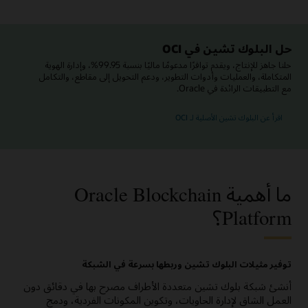
حل البلوك تشين في OCI
حلنا جاهز للإنتاج، ويقدم توافرًا مدعومًا ماليًا بنسبة 99.95%، وإدارة الهوية
المتكاملة، والعمليات وأدوات التطوير، ودعم التحويل إلى مقاطع، والتكامل
مع التطبيقات الرائدة في Oracle.
اقرأ عن البلوك تشين الأصلية لـ OCI
ما أهمية Oracle Blockchain
Platform؟
توفير مثيلات البلوك تشين وربطها بسرعة في الشبكة
أنشئ شبكة بلوك تشين متعددة الأطراف مصرح بها في دقائق دون
العمل الشاق لإدارة الحاويات، وتكوين المكونات الفردية، ودمج