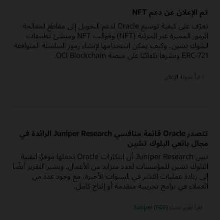
تم الإعلان عن دعم NFT
تعرّف على كيفية توسيع Oracle لدعم التحويل إلى مقاطع لمعالجة
الرموز المميزة غير المرئية (NFT) وقوالب NFT ومنشئ تطبيقات
البلوك تشين، وكيف يمكن استخدامها لإنشاء رموز السلسلة المتوافقة
ERC-721 ونشرها تلقائيًا على منصة OCI Blockchain.
اقرأ مدونة الإعلان
تتصدر Oracle قائمة منافسي Juniper Research الرائدة في
مجال بائعي البلوك تشين
تبين Juniper Research أن ابتكارات Oracle تجعلها موفرًا لتقنية
البلوك تشين للمؤسسات لعدد متزايد من الأعمال. ويشير التقرير أيضًا
إلى زيادة عمليات النشر في السنوات الأخيرة، مع وجود عدد من
العملاء في برامج تجريبية متقدمة أو إنتاج كامل.
اقرأ تقرير بحث Juniper (PDF)