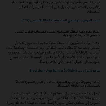
التبعيات. قم بتأمين البلوك تشين من خلال إدارة الهوية المضمنة
والأدوار، والتحكم في الوصول على السلسلة، وميزات التدقيق
المضمنة.
شاهد العرض التوضيحي لنظام Blockchain الأساسي (3:17)
إنشاء عقود ذكية تلقائيًا باستخدام منشئ تطبيقات البلوك تشين
منخفض التعليمات البرمجية
تدعم أدوات المطورين المضمنة تقنية تدعيم المشروع والاختبار
المحلي وتصحيح الأخطاء والنشر التلقائي لرمز السلسلة. ويمكنها إنشاء
أساليب CRUD الأساسية تلقائيًا من المواصفات التعريفية لمجموعة
متنوعة من حالات الاستخدام لأتمتة المهام البسيطة تمامًا أو تسريع
تطوير منطق أعمال العقد الذكي الأكثر تعقيدًا.
شاهد نشرة ويب Blockchain App Builder (1:00:04)
استفد بسهولة من الرموز المميزة باستخدام الرموز المميزة القابلة
للاستبدال وغير القابلة للاستبدال
تعمل إمكانيات التحويل إلى مقاطع استنادًا إلى إطار تصنيف الرمز
المميز وERC-20/ERC-721 على تسريع العديد من حالات استخدام
التحويل إلى مقاطع. يمكن بسهولة إنشاء عمليات تهيئة المقاطع ودورة