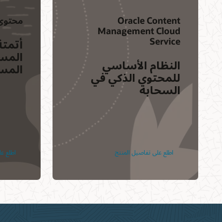
Oracle Content
محتوى Center
Management Cloud
Service
أتمتة
المست
النظام الأساسي
المس
للمحتوى الذكي في
السحابة
اطلع على تفاصيل المنتج
اطلع ع