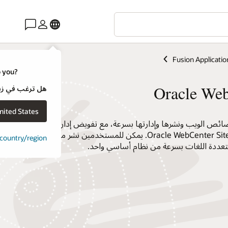
Fusion Applicatio
o you?
Oracle Web
هل ترغب في زيارة موقع ويب لـ e
nited States
ئص الويب ونشرها وإدارتها بسرعة، مع تفويض إدارة موقع
الويب الفردية باستخدام Oracle WebCenter Sites. يمكن للمستخدمين نشر محتوى
t country/region
تعددة اللغات بسرعة من نظام أساسي واحد.