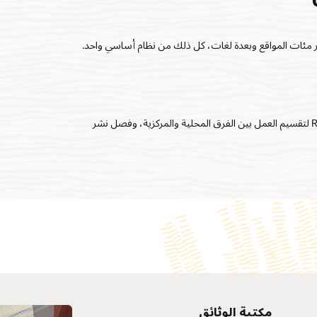
ر مئات المواقع وبعدة لغات، كل ذلك من نظام أساسي واحد.
تسريع تسليم تجربة الويب باستخدام إطار واجهة برمجة تطبيقات REST لتقسيم العمل بين الفرق المحلية والمركزية، وفصل نشر
مكتبة الوثائق