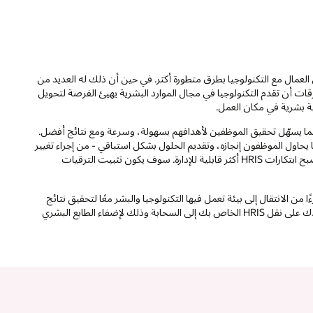
 العمال مع التكنولوجيا بطرق متطورة أكثر. في حين أن ذلك له العديد من
ارقات أن تقدم التكنولوجيا في مجال الموارد البشرية يهيئ الفرصة لتحويل
ربة بشرية في مكان العمل.
، مما يسهّل تحقيق الموظفين لأهدافهم بسهولة، وسرعة ومع نتائج أفضل.
الاصطناعي والتعلم الآلي (ML) "للتركيز" على ما يحاول الموظفون إنجازه، وتقديم الحلول بشكل استباقي - من إجراء تغيير
العنوان إلى التسجيل في أفضل خيار تدريب. من منظور التشغيل الخلفي، ستصبح ابتكارات HRIS أكثر قابلية للإدارة. سوف يكون تثبيت الترقيات
ى تقنيات جديدة وناشئة في HRIS الخاصة بها جزءًا من الانتقال إلى بيئة تعمل فيها التكنولوجيا والبشر معًا لتحقيق نتائج
أفضل للجميع. تكمن وظيفة الموارد البشرية في صميم هذا التحول. دعنا نساعدك على نقل HRIS الخاص بك إلى السحابة وذلك لإضفاء الطابع البشري