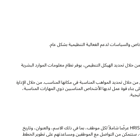
شخاص والسياسات لدعم الفعالية التنظيمية بشكل عام.
 إعداد التقارير. ومن خلال تحديد الهيكل التنظيمي، يوفر نظام معلومات الموارد البشرية
ن خلال تحديد المواهب المناسبة في مكانها المناسب. من خلال الإدارة
بتة والمؤتمتة لبيانات الاستحواذ والتوظيف، يمكن أن يساعدك حل HRIS على بناء قوة عمل لديها الأشخاص المناسبين ذوي المهارات المناسبة،
يجية.
على غرار إدارة علاقات العملاء ولكن ضمن إعداد صاحب العمل/الموظف، يوفر HRIS عرضًا شاملاً لكل موظف، بما في ذلك الاسم، والعنوان، وتاريخ
يحة، ستتمكن من التواصل مع الموظفين ومساعدتهم على تطوير الخطط