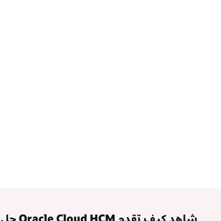
شاهد كيف تقدم Oracle Cloud HCM حل HCM السحابي الأكثر اكتمالاً وتوحيدًا.