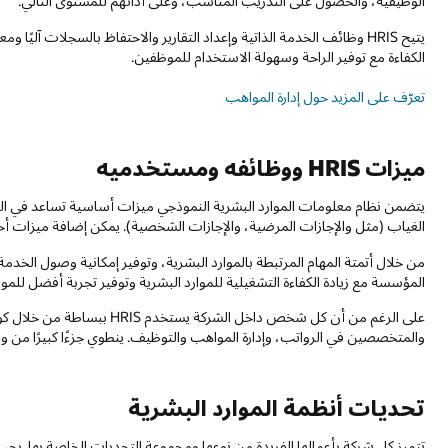
الوظيفية، والحصول على التدريب المناسب، وعلى أدائهم للمستوى التالي.
يتيح HRIS وظائف الخدمة الذاتية وإعداد التقارير والاحتفاظ بالسجلات آليً
الكفاءة مع توفير الراحة وسهولة الاستخدام للموظفين.
تعرّف على المزيد حول إدارة المواهب
ميزات HRIS ووظائفه ومستخدميه
يتضمن نظام معلومات الموارد البشرية النموذجي ميزات أساسية تساعد في التو
الغياب (مثل والإجازات المرضية، والإجازات الشخصية). يمكن إضافة ميزات أخر
من خلال أتمتة المهام المرتبطة بالموارد البشرية، وتوفير إمكانية وصول الخدمة
المؤسسة مع زيادة الكفاءة التشغيلية للموارد البشرية وتوفير تجربة أفضل للم
والمتخصصين في الرواتب، وإدارة المواهب والتوظيف. ينطوي جزءًا كبيرًا من وظائف هؤلاء
تحديات أنظمة الموارد البشرية