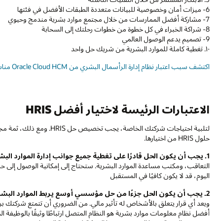
6- ميزات أمان وخصوصية للبيانات متعددة الطبقات الأفضل في فئتها
7- مشاركة أفضل الممارسات من خلال مجتمع موارد بشرية مندمج وحيوي
8- شراكة الخبراء في كل خطوة من خطوات رحلتك إلى السحابة
9- تصميم يدعم الوصول العالمي
١٠. تغطية كاملة للموارد البشرية من شريك حل واحد
اكتشف سبب اعتبار نظام إدارة الرأسمال البشري من Oracle Cloud HCM مناسبًا لعملك
الاعتبارات الرئيسة لاختيار أفضل HRIS
لتلبية احتياجات شركتك الخا
حلول HRIS من اختيارها.
1. يجب أن يكون الحل قادرًا على تغطية جميع جوانب إدارة الموارد البشرية.
التعاقب، ومكتب مساعدة الموارد البشرية. ستحتاج إلى إمكانية الوصول إلى حل 
اليوم، قد لا يكون كافيًا في المستقبل
2. يجب أن يكون الحل جزءًا من حل مؤسسي أوسع يربط الموارد البشرية بالتمويل.
ويعد أي قرار يتعلق بالأشخاص له تأثير مالي. من الضروري أن تتمتع شركتك برؤ
أفضل نظام معلومات موارد بشرية هو النظام المتصل ارتباطًا وثيقًا بالوظيفة الما