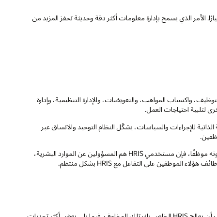
ا ومعيارًا. الأمر الذي يسمح بإدارة معلومات أكثر دقة وحديثة تحفز المزيد من
ظيف، واكتساب المواهب، والتعويضات، والإدارة التنظيمية، وإدارة
ى لتلبية احتياجات العمل.
 الذاتية للإجراءات والسياسات، يشكّل النظام التوحيد والاتساق عبر
وظفين.
على الرغم من أن كل شخص داخل الشركة يستخدم HRIS ببساطة من خلال كونه موظفًا، فإن مستخدمي HRIS هم المسؤولين عن الموارد البشرية،
 الموظفين على التفاعل مع HRIS بشكل منتظم.
تتميز كل شركة بأعمالها الفريدة من نوعها ومجموعة التحديات الخاصة بها. يجب أن يعالج HRIS الخاص بك تلك المخاوف. فيما يلي بعض أكثر تحديات