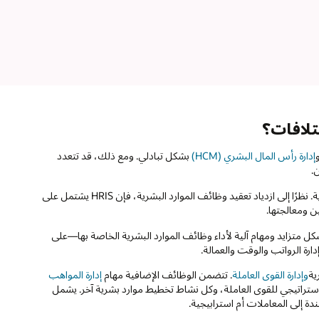
إدارة رأس المال البشري (HCM)
بشكل تبادلي. ومع ذلك، قد تتعدد
ن.
،؜ يشار إليه في الأساس على أنه نظام الاحتفاظ بسجلات الموظفين الإدارية. نظرًا إلى ازدياد تعقيد وظائف الموارد البشرية، فإن HRIS يشتمل على
ن ومعالجتها.
 متزايد ومهام آلية لأداء وظائف الموارد البشرية الخاصة بها—على
ية
وإدارة القوى العاملة
. تتضمن الوظائف الإضافية مهام
إدارة المواهب
استراتيجي للقوى العاملة، وكل نشاط تخطيط موارد بشرية آخر. يشمل