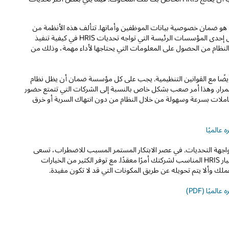
يعد أحد أكبر المخاوف بشأن إدارة HRIS هو ضمان خصوصية بيانات الموظفين وأمانها. تتألف هذه الأنظمة من
كميات هائلة من البيانات الحساسة والسرية التي يجب حمايتها. تتمثل إحدى المؤسسات الرئيسة التي تواجه تحديات HRIS في كيفية تنفيذ
نظام من الحصول على المعلومات التي يحتاجها لأداء مهمة، وذلك من
ب أن تتوافق قواعد الوصول إلى بيانات HRIS أيضًا مع القوانين التنظيمية. يجب على كل مؤسسة ضمان أن يظل نظام
استمرار. وهذا أمر صعب بشكل خاص بالنسبة إلى الشركات التي تتمتع حضور
عاملات بسرعة وسهولة من خلال النظام من دون انتهاك السرية أو خرق
عالميًا
تغييرات المستمرة على ميزات HRIS إلى مواجهة التحديات. في عصر الابتكار المستمر المسبب للاضطراب، تسعى
المؤسسات أحيانًا لمواكبة ترقيات HRIS وتحسينه. يمكن أن يكون اختيار HRIS المناسب لشركتك أمرًا معقدًا. مع توفر الكثير من الخيارات
ك وألا يتم تحويله عن طريق المكونات التي قد لا تكون مفيدة.
يًا (PDF)