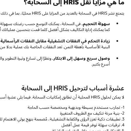
ما هي مزايا نقل HRIS إلى السحابة؟
يتمتع نشر HRIS في السحابة بالعديد من المزايا على HRIS محليًا، بما في ذلك ما يلي:
سهولة التحجيم.
في السحابة، يمكنك التوسع حسب رغبتك بسهولة مع ت
كما يمكنك إدارة التكاليف بشكل أفضل كلما قمت بتحسين عملياتك أو 
زيادة التحكم في النفقات التشغيلية مقابل النفقات الرأسمالية.
البنية الأساسية باهظة الثمن. تعد النفقات الخاصة بك عملية بدلا من
وصول سريع وسهل إلى الابتكار.
ونظرًا إلى تسارع وتيرة التطوير 
أسرع بكثير.
عشرة أسباب لترحيل HRIS إلى السحابة
لا يمكن لحلول HRIS المحلية أن تطابق إمكانيات السحابة. فيما يلي عشرة أسباب للانتقال إلى السحابة.
1- تجارب مستخدم بسيطة وبديهية ومخصصة حسب الحاجة
2- بنية مرنة تتكيف مع الظروف المتغيرة
3. تطبيقات ذكية تعزز الرؤى والكفاءة التشغيلية، مُصممة بنهج يولي الاهتمام للذكاء الاصطناعي
4. ترقيات سهلة توفر قيمة عمل أفضل
5. الابتكار المستمر من خلال التقنيات الناشئة