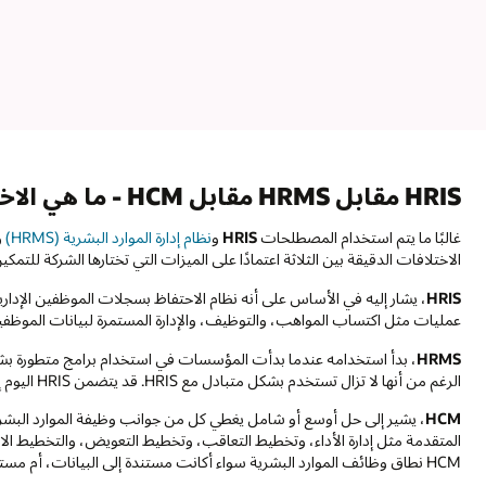
HRIS مقابل HRMS مقابل HCM - ما هي الاختلافات؟
غالبًا ما يتم استخدام المصطلحات
HRIS
و
نظام إدارة الموارد البشرية (HRMS)
و
الاختلافات الدقيقة بين الثلاثة اعتمادًا على الميزات التي تختارها الشركة للتمكي
HRIS
عمليات مثل اكتساب المواهب، والتوظيف، والإدارة المستمرة لبيانات الموظفي
HRMS
،؜ بدأ استخدامه عندما بدأت المؤسسات في استخدام برامج متطورة بشكل
الرغم من أنها لا تزال تستخدم بشكل متبادل مع HRIS. قد يتضمن HRIS اليوم إدارة الرواتب والوقت والعمالة.
HCM
، يشير إلى حل أوسع أو شامل يغطي كل من جوانب وظيفة الموارد البشر
المتقدمة مثل إدارة الأداء، وتخطيط التعاقب، وتخطيط التعويض، والتخطيط ال
HCM نطاق وظائف الموارد البشرية سواء أكانت مستندة إلى البيانات، أم مستندة إلى المعاملات أم استرابيجية.