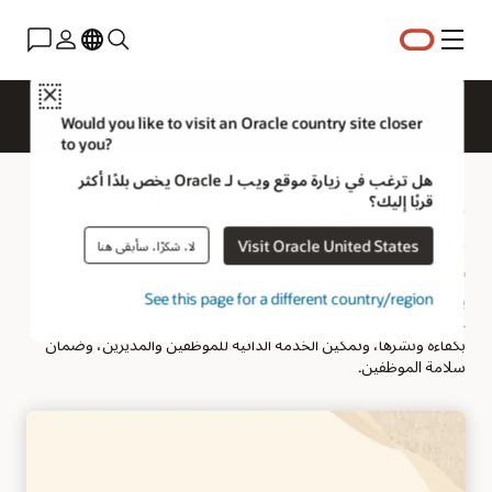
القائمة
Close
نظرة عامة
HCM للمجالات
الحلول
ما الجديد؟
Would you like to visit an Oracle country site closer
to you?
هل ترغب في زيارة موقع ويب لـ Oracle يخص بلدًا أكثر
ما المقصود بإدارة القوى العاملة
قربًا إليك؟
(WFM)؟
Visit Oracle United States
لا، شكرًا، سأبقى هنا
See this page for a different country/region
يعرف حل إدارة القوى العاملة (WFM)
على أنه برمجي يساعد المؤسسات
على تبسيط العمليات التي تدير وقت العمال وأتمتها، وتنظيم قوة العمل
بكفاءة ونشرها، وتمكين الخدمة الذاتية للموظفين والمديرين، وضمان
سلامة الموظفين.