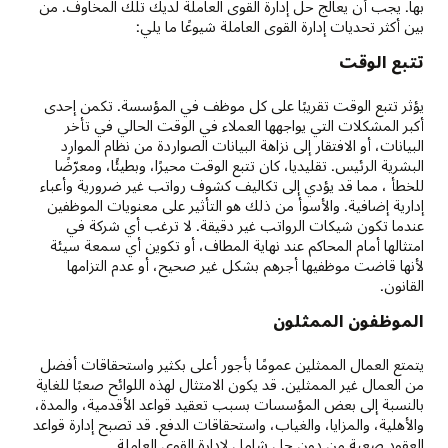
بها. يجب أن يعالج حل إدارة القوى العاملة لديك تلك المخاوف. من
بين أكثر تحديات إدارة القوى العاملة شيوعًا ما يلي:
تتبع الوقت
يؤثر تتبع الوقت تقريبًا على كل موظف في المؤسسة. تكمن إحدى
أكبر المشكلات التي يواجهها العملاء في الوقت الحالي في تأخر
البيانات، أو الافتقار إلى نزاهة البيانات الصواردة من نظام الموارد
البشرية الرئيس. تقليديا، كان تتبع الوقت محيرًا، وبطيئًا، ومعرّضًا
للخطأ ، مما قد يؤدي إلى تكاليف كشوف رواتب غير ضرورية وأعباء
إدارية إضافية. والأسوأ من ذلك هو التأثير على معنويات الموظفين
عندما تكون شيكات الرواتب غير دقيقة. لا ترغب أي شركة في
امتثالها أمام المحاكم عند نهاية المطاف، أو تكوين أي سمعة سيئة
لأنها قاضت موظفيها أجرهم بشكل غير صحيح، أو عدم التزامها
القانون.
الموظفون الممثلون
يتمتع العمال الممثلين عمومًا بأجور أعلى بكثير واستحقاقات أفضل
من العمال غير الممثلين. قد يكون الامتثال لهذه اللوائح صعبًا للغاية
بالنسبة إلى بعض المؤسسات بسبب تعقيد قواعد الأقدمية، والمدة،
والأهلية، والمزايا، والغياب، واستحقاقات الدفع. قد تصبح إدارة قواعد
العقود صعبة من دون حل شامل لإدارة القوى العاملة.