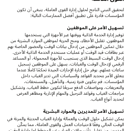
لتحقيق التبني الناجح لحلول إدارة القوى العاملة، ينبغي أن تكون
المؤسسات قادرة على تطبيق أفضل الممارسات التالية:
تسهيل الأمر على الموظفين
توفير إدارة الخدمة الذاتية ووقتها عبر الأجهزة التي يستخدمها
الموظفون. تقليل الأخطاء، ومنح الحرية لموظفي الموارد البشرية من
خلال تمكين الموظفين من إدخال بيانات الوقت والحضور الخاصة بهم
عبر بطاقات قيد الوقت أو عمليات مستخدم الخدمة الذاتية الأخرى.
إدخال الوقت البسيط الذي يستجيب للأجهزة المحمولة، أو المساعد
الرقمي لإدخال الوقت والغيابات، يسهل على الموظفين تسجيل
ساعات عملهم. يوفر حل إدارة الإجازات الجيدة تحكمًا كاملًا عندما
يتعلق الأمر بتحديد القواعد والسياسات التي تدير الغياب داخل
المؤسسات. قم بتكوين فترة زمنية، والتأهيل، والمستحقات،
والتعريفات، ومواصفات الدفع سريعًا لتكوين خطط الغياب. وتشكيل
مراجعات الغياب وقواعد الترحيل والمهام الإدارية ومظاهر العرض
لتحديد أنواع الغياب.
تسهيل الأمر للمديرين والموارد البشرية
يمكن تشكيل حلول الوقت والعمالة وإدارة الغياب الحديثة والمرنة في
الوقت الحالي وفقًا لاحتياجات العمل والقوى العاملة، مما يمكّن
المديرين من تقليل تأثير حالات الغياب غير المخطط لها وإدارة الوقت