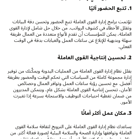
1. تتبع الحضور آليًا
تؤتمت برامج إدارة القوى العاملة تتبع الحضور وتحسن دقة البيانات
وتقلل الأخطاء في كشوف الرواتب. من خلال حل شامل لإدارة القوى
العاملة، يمكن للمؤسسات أن تقدم لأنواع متعددة من العمال طريقة
سهلة وبديهية للإبلاغ عن ساعات العمل والغيابات بدقة في الوقت
الفعلي.
2. تحسين إنتاجية القوى العاملة
يقلل نظام إدارة القوى العاملة من العمليات اليدوية ويمكِّنك من توفير
إدارة مجموعة كاملة من السياسات التي تحكم الوقت والحضور بطريقة
أفضل. مع تحسين رؤية ساعات العمل وتوافر العمال وخصائص
الأمان، تتحسن إنتاجية القوى العاملة بشكل عام، ويتمكن المديرون
من ضمان تغطية احتياجات التوظيف والاستجابة بسرعة إذا تغيرت
الأمور.
3. مكان عمل أكثر أمانًا
يساعدك نظام إدارة القوى العاملة على الترويج لثقافة سلامة القوى
العاملة وتوافقها وإدارة الصحة والسلامة البيئية لصورة فعالة أكثر. من
خلال تبسيط بروتوكولات الأمان وأتمتتها—بدايةً من إعداد تقارير