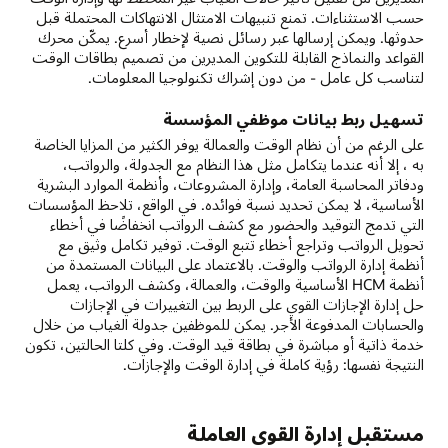
حسب الاستثناءات. تمنع تنبيهات الامتثال الانتهاكات المحتملة قبل
حدوثها. ويمكن إرسالها عبر رسائل نصية لإخطار أسرع. يمكّن محرك
القواعد والنماذج القابلة للتكوين المديرين من تصميم بطاقات الوقت
لتناسب كل عامل - من دون إشراك تكنولوجيا المعلومات.
تسهيل ربط بيانات موظفي المؤسسة
على الرغم من أن نظام الوقت والعمالة يوفر الكثير من المزايا الخاصة
به ، إلا أنه عندما يتكامل مثل هذا النظام مع الجدولة، والرواتب،
ودفاتر المحاسبة العامة، وإدارة المشروعات، وأنظمة الموارد البشرية
الأساسية، لا يمكن تحديد نسبة فوائده. في الواقع، تلاحظ المؤسسات
التي تدمج التوقيد والحضور مع كشف الرواتب انخفاضًا في أخطاء
تحويل الرواتب وتراجع أخطاء تتبع الوقت. توفير تكامل وثيق مع
أنظمة إدارة الرواتب والوقت. بالاعتماد على البيانات المستمدة من
أنظمة HCM الأساسية والوقت، والعمالة، وكشف الرواتب، يعمل
حل إدارة الإجازات القوي على الربط بين التغييرات في الإجازات
والحسابات المدفوعة الأجر. يمكن للموظفين جدولة الغياب من خلال
خدمة ذاتية أو مباشرة في بطاقة قيد الوقت. وفي كلتا الحالتين، تكون
النتيجة نفسها: رؤية كاملة في إدارة الوقت والإجازات.
مستقبل إدارة القوى العاملة