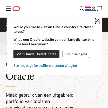
Menu
Close
Overzicht
AI and Cloud Native Services
Would you like to visit an Oracle country site closer
to you?
Wilt u een Oracle-website van een land dichter bij u
in de buurt bezoeken?
Applicatie-
Visit Oracle United States
Nee, deze is goed
ontwikkeling met
See this page for a different country/region
Oracle
Maak gebruik van een uitgebreid
portfolio van tools en
ontwikkelaarsservices om nieuwe