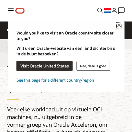
Menu
Close
Overzicht
Compute Services
Would you like to visit an Oracle country site closer
to you?
Wilt u een Oracle-website van een land dichter bij u
in de buurt bezoeken?
Virtuele machines
Visit Oracle United States
Nee, deze is goed
(VM's)
See this page for a different country/region
Voer elke workload uit op virtuele OCI-
machines, nu uitgebreid in de
vormengroep van Oracle Acceleron, om