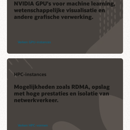
NVIDIA GPU's voor machine learning,
wetenschappelijke visualisatie en
andere grafische verwerking.
Verken GPU-instances
HPC-instances
Mogelijkheden zoals RDMA, opslag
met hoge prestaties en isolatie van
netwerkverkeer.
Verken HPC-vormen