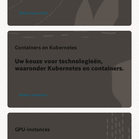
Verken bare metal
Containers en Kubernetes
Uw keuze voor technologieën,
waaronder Kubernetes en containers.
Verken containers
GPU-instances