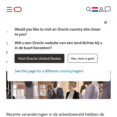
Menu
Close
Would you like to visit an Oracle country site closer
7 uitdagingen van de
to you?
medewerkerservaring om te
Wilt u een Oracle-website van een land dichter bij u
in de buurt bezoeken?
overwinnen
Visit Oracle United States
Nee, deze is goed
Alex Chan | Content Strategist | 26 juli 2023
See this page for a different country/region
Recente veranderingen in de arbeidswereld hebben de