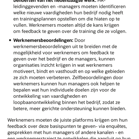
behoeften van het hedendaagse werk:
HR-
leidinggevenden en -managers moeten identificeren
welke nieuwe vaardigheden hun bedrijf nodig heeft
en trainingsplannen opstellen om die hiaten op te
vullen. Werknemers moeten altijd de kans krijgen
om feedback te geven over de training die ze volgen.
Werknemersbeoordelingen:
Door
werknemersbeoordelingen
uit te breiden met de
mogelijkheid voor werknemers om feedback te
geven over het bedrijf en de managers, kunnen
organisaties inzicht krijgen in wat werknemers
motiveert, bindt en vasthoudt en op welke gebieden
ze zich moeten verbeteren. Zelfbeoordelingen door
werknemers kunnen hun managers ook helpen te
bepalen wat hun individuele doelen zijn voor de
ontwikkeling van vaardigheden en
loopbaanontwikkeling binnen het bedrijf, zodat ze
betere, meer gerichte ondersteuning kunnen bieden.
Werknemers moeten de juiste platforms krijgen om hun
feedback over deze basispunten te geven- via enquêtes,
gesprekken met hun managers of andere kanalen - en
een werknemerstraject te ontwikkelen die aansluit op hun