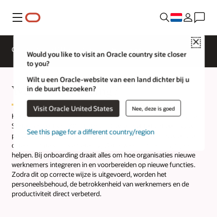
Menu
Close
Overzicht
HCM voor branches
Would you like to visit an Oracle country site closer
to you?
Wilt u een Oracle-website van een land dichter bij u
Wat is onboarding?
in de buurt bezoeken?
Visit Oracle United States
Nee, deze is goed
Het gemiddelde percentage personeelsbehoud in de Verenigde
Staten varieert van 70% tot 85%. Gezien het feit dat een "goed"
See this page for a different country/region
percentage van personeelsbehoud 90% of hoger is, bieden die
cijfers ruimte voor verbetering. Dat is waar onboarding bij kan
helpen. Bij onboarding draait alles om hoe organisaties nieuwe
werknemers integreren in en voorbereiden op nieuwe functies.
Zodra dit op correcte wijze is uitgevoerd, worden het
personeelsbehoud, de betrokkenheid van werknemers en de
productiviteit direct verbeterd.