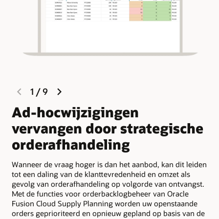
previous
next
1
/
9
slide
slide
Ad-hocwijzigingen
P
vervangen door strategische
v
orderafhandeling
a
Wanneer de vraag hoger is dan het aanbod, kan dit leiden
Wan
tot een daling van de klanttevredenheid en omzet als
ord
gevolg van orderafhandeling op volgorde van ontvangst.
con
Met de functies voor orderbacklogbeheer van Oracle
van
Fusion Cloud Supply Planning worden uw openstaande
waa
orders geprioriteerd en opnieuw gepland op basis van de
kla