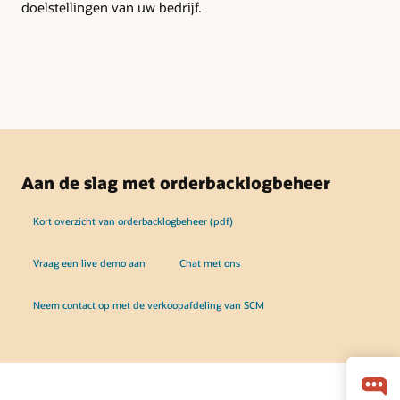
doelstellingen van uw bedrijf.
sta
Aan de slag met orderbacklogbeheer
Kort overzicht van orderbacklogbeheer (pdf)
Vraag een live demo aan
Chat met ons
Neem contact op met de verkoopafdeling van SCM