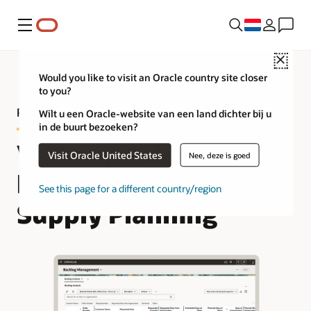
Menu
Close
Would you like to visit an Oracle country site closer
to you?
Productrondleiding voor Backlog Management
Wilt u een Oracle-website van een land dichter bij u
in de buurt bezoeken?
Verkooporderbacklog
Visit Oracle United States
Nee, deze is goed
beheren in Oracle
See this page for a different country/region
Supply Planning