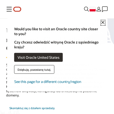
Menu
Close
Unified Orchestration —
Would you like to visit an Oracle country site closer
to you?
rozwiązanie Cloud Native Service
Czy chcesz odwiedzić witrynę Oracle z sąsiedniego
Orchestration
kraju?
Visit Oracle United States
Skróć czas do uzyskania przychodów z usług mobilnych i
cyfrowych: świadczonych w wersji stacjonarnej, sprzed ery 5G oraz
Dziękuję, pozostanę tutaj.
z ery 5G. Zautomatyzuj projektowanie, tworzenie i kompletną
orkiestrację usług sterowanych intencjami z użyciem wielu
See this page for a different country/region
fizycznych, sieciowych chmur i programowych domen sieciowych.
Koordynuj czynności i przepływy pracy za pomocą tradycyjnych
systemów aktywacji, konfiguracji lub orkiestracji na poziomie
domeny.
Skontaktuj się z działem sprzedaży