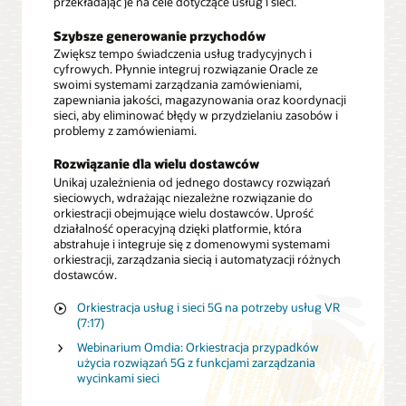
przekładając je na cele dotyczące usług i sieci.
Szybsze generowanie przychodów
Zwiększ tempo świadczenia usług tradycyjnych i
cyfrowych. Płynnie integruj rozwiązanie Oracle ze
swoimi systemami zarządzania zamówieniami,
zapewniania jakości, magazynowania oraz koordynacji
sieci, aby eliminować błędy w przydzielaniu zasobów i
problemy z zamówieniami.
Rozwiązanie dla wielu dostawców
Unikaj uzależnienia od jednego dostawcy rozwiązań
sieciowych, wdrażając niezależne rozwiązanie do
orkiestracji obejmujące wielu dostawców. Uprość
działalność operacyjną dzięki platformie, która
abstrahuje i integruje się z domenowymi systemami
orkiestracji, zarządzania siecią i automatyzacji różnych
dostawców.
Orkiestracja usług i sieci 5G na potrzeby usług VR
(7:17)
Webinarium Omdia: Orkiestracja przypadków
użycia rozwiązań 5G z funkcjami zarządzania
wycinkami sieci