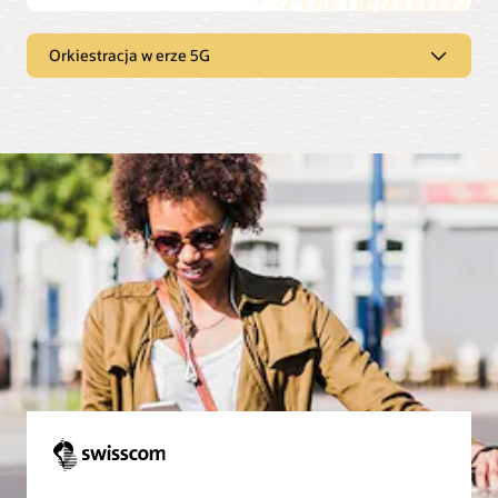
Orkiestracja w erze 5G
Obsługa rozwiązań 5G w ramach
skalowalnej, dynamicznej
orkiestracji
Synchronizuj systemy zaplecza z cyfrowym interfejsem
obsługi klienta, aby uzyskać skalowalność i sprawność
operacyjną dzięki automatyzacji. Twórz dynamiczne
przepływy pracy związane z orkiestracją i włącz
orkiestrację wycinków sieci różnych dostawców.
Doświadczenie na żądanie
Za pomocą rozwiązania Unified Orchestration zapewnij
klientom płynną obsługę zamówień w kanałach
cyfrowych. Zapewnij również synchronizację systemów
zaplecza z cyfrowym biurem obsługi klienta, aby
utworzyć zautomatyzowany przepływ w całym procesie
orkiestracji.
Skalowanie w chmurze i projektowanie dla