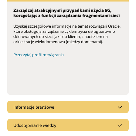
Zarządzaj atrakcyjnymi przypadkami użycia 5G,
korzystając z funkcji zarządzania fragmentami sieci
Uzyskaj szczegółowe informacje na temat rozwiązań Oracle,
które obsługują zarządzanie cyklem życia usług zarówno
skierowanych do sieci, jak i do klienta, z naciskiem na
orkiestrację wielodomenową (między domenami).
Przeczytaj profil rozwiązania
Informacje branżowe
Zaplecze operacyjne w 5G: ponowne projektowanie i
Udostępnianie wiedzy
przekształcenie systemów OSS w erze 5G