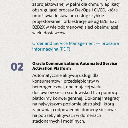
Oracle Unified Orchestration (PDF)
zaprojektowanej w pełni dla chmury aplikacji
obsługującej procesy DevOps i CI/CD, która
Raport Appledore Research: Wielodomenowa
orkiestracja usług na potrzeby automatyzacji
umożliwia dostawcom usług szybkie
chmury telekomunikacyjnej
projektowanie i orkiestrację usług B2B, B2C i
B2B2X w wielodomenowej sieci obejmującej
wielu dostawców.
Order and Service Management — broszura
informacyjna (PDF)
02
Oracle Communications Automated Service
Activation Platform
Automatycznie aktywuj usługi dla
konsumentów i przedsiębiorstw w
heterogenicznej, obejmującej wielu
dostawców sieci i środowisku IT za pomocą
platformy konwergentnej. Dokonaj integracji
na najwyższym poziomie abstrakcji, którą
zapewniają odpowiednie domeny sieciowe,
na potrzeby aktywacji w domenach
stacjonarnych i mobilnych.