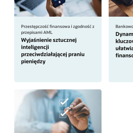
Przestępczość finansowa i zgodność z
Bankowo
przepisami AML
Dynami
Wyjaśnienie sztucznej
kluczo
inteligencji
ułatwi
przeciwdziałającej praniu
finans
pieniędzy