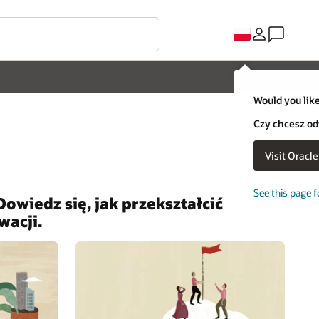
Would you like
Czy chcesz od
Visit Oracl
See this page f
owiedz się, jak przekształcić
wacji.