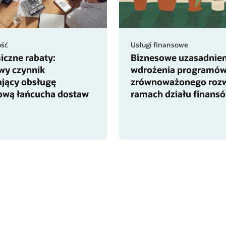
ść
Usługi finansowe
czne rabaty:
Biznesowe uzasadnien
wy czynnik
wdrożenia programó
ający obsługę
zrównoważonego roz
ową łańcucha dostaw
ramach działu finans