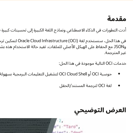
سينات كبيرة في ترجمة اللغة، مما يجعلها أكثر دقة وسهولة في الاستخدام.
في هذا الحل، سنستخدم لغة Oracle Cloud Infrastructure (OCI) لتمكين ترجمة أعمدة محددة في ملفات CSV أو المفاتيح في مستندات CSV
 الاستخدام هذه بشكل خاص في ترجمة ملفات البيانات مع الحفاظ على تنسيقها والحق