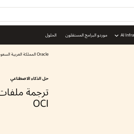
هل ترغ
الخدمات السحابية
الذكاء الاصطناعي
الحلول
صطناعي
ion
ترجمة ملفات CSV وJSON باستخدام لغة