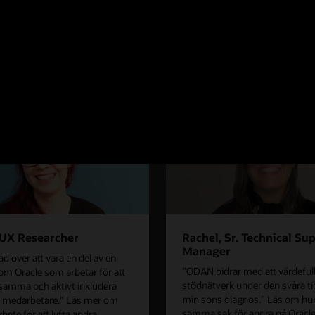
 UX Researcher
Rachel, Sr. Technical Su
Manager
ad över att vara en del av en
”ODAN bidrar med ett värdefull
nom Oracle som arbetar för att
stödnätverk under den svåra t
amma och aktivt inkludera
min sons diagnos.” Läs om hu
a medarbetare." Läs mer om
samma sak för andra på Oracl
bete för att lyfta andra