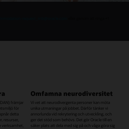
mmodation-request_mb@oracle.com
eller genom att ringa +1
ra
Omfamna neurodiversitet
(ODAN) främjar
Vi vet att neurodivergenta personer kan möta
etsmiljö för
unika utmaningar på jobbet. Därför tänker vi
ppnår detta
annorlunda vid rekrytering och utveckling, och
, resurser,
ger det stöd som behövs. Det gör Oracle till en
e verksamhet,
säker plats att dela med sig på och våga göra sig