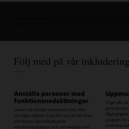
Om du behöver hjälp med tillgänglighet eller anpassning för en f
888 404 2494 i USA.
Följ med på vår inkludering
Anställa personer med
Uppmun
funktionsnedsättningar
Vi ger alla v
göra sitt bäst
Genom att anställa människor med olika
tillgänglighe
förmågor öppnar vi oss för nya sätt att tänka
program för 
och förnya. Våra inkluderande
funktionsned
rekryteringsprogram och partnerskap med