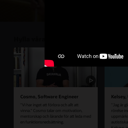
Hylla våra medarbetare
Cosmo, Software Engineer
Kelsey,
"Vi har inget att förlora och allt att
"Jag är gl
vinna." Cosmo talar om motivation,
rörelse i
mentorskap och lärande för att leda med
uppmärks
en funktionsnedsättning.
autistisk
Kelseys ar