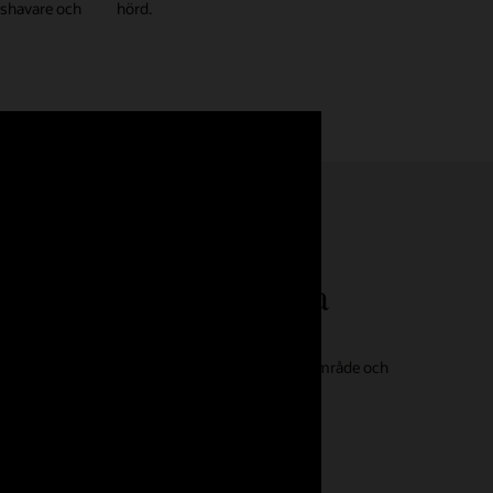
adshavare och
hörd.
änglig teknik för alla
r som alla kan använda. Som branschledare inom
ar vi stolt med oss av våra framsteg inom detta område och
 förstå hur tillgänglighet ska integreras i
nglighetsteknik