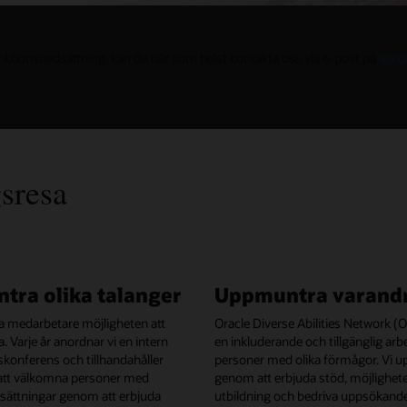
unktionsnedsättning, kan du när som helst kontakta oss via e-post på
acco
sresa
tra olika talanger
Uppmuntra varand
åra medarbetare möjligheten att
Oracle Diverse Abilities Network 
a. Varje år anordnar vi en intern
en inkluderande och tillgänglig arb
tskonferens och tillhandahåller
personer med olika förmågor. Vi u
att välkomna personer med
genom att erbjuda stöd, möjligheter
sättningar genom att erbjuda
utbildning och bedriva uppsökand