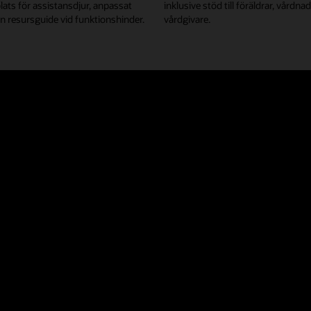
plats för assistansdjur, anpassat
inklusive stöd till föräldrar, vårdn
 resursguide vid funktionshinder.
vårdgivare.
Skapa tillg
Vi vill ta fram produkte
tillgänglighetsteknik del
hjälper teknikindustrin att
utvecklingsprocessen.
Information om vår tillgä