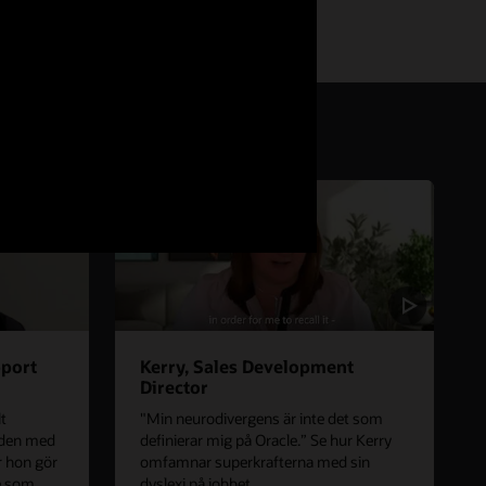
pport
Kerry, Sales Development
Director
t
"Min neurodivergens är inte det som
iden med
definierar mig på Oracle.” Se hur Kerry
r hon gör
omfamnar superkrafterna med sin
e som
dyslexi på jobbet.