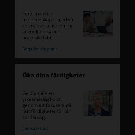
Fördjupa dina
molnkunskaper med vår
kostnadsfria utbildning,
ackreditering och
praktiska labb
oracle
Börja lära dig gratis
cloud-
certifierad
Öka dina färdigheter
Ge dig själv en
yrkesmässig boost
genom att fokusera på
rätt färdigheter för din
karriärväg.
om
Läs expertråd
hur
du