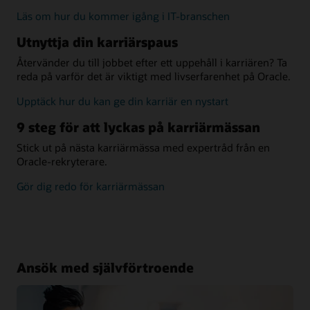
Läs
Läs om hur du kommer igång i IT-branschen
om
Utnyttja din karriärspaus
hur
Återvänder du till jobbet efter ett uppehåll i karriären? Ta
reda på varför det är viktigt med livserfarenhet på Oracle.
Utnyttja
Upptäck hur du kan ge din karriär en nystart
din
9 steg för att lyckas på karriärmässan
karriärklyfta
Stick ut på nästa karriärmässa med expertråd från en
Oracle-rekryterare.
få
Gör dig redo för karriärmässan
råd
från
experter
Ansök med självförtroende