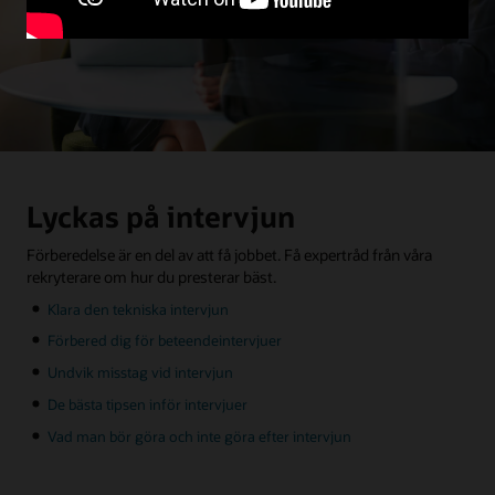
Lyckas på intervjun
Förberedelse är en del av att få jobbet. Få expertråd från våra
rekryterare om hur du presterar bäst.
Klara den tekniska intervjun
Förbered dig för beteendeintervjuer
Undvik misstag vid intervjun
De bästa tipsen inför intervjuer
Vad man bör göra och inte göra efter intervjun