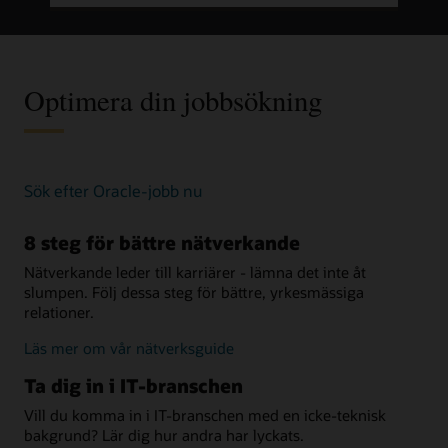
kan
förbättra
dina
färdigheter
Optimera din jobbsökning
bli
Sök efter Oracle-jobb nu
anställd
8 steg för bättre nätverkande
Nätverkande leder till karriärer - lämna det inte åt
slumpen. Följ dessa steg för bättre, yrkesmässiga
relationer.
bättre
Läs mer om vår nätverksguide
nätverkande
Ta dig in i IT-branschen
Vill du komma in i IT-branschen med en icke-teknisk
bakgrund? Lär dig hur andra har lyckats.