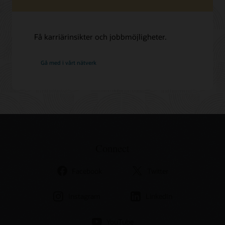
Få karriärinsikter och jobbmöjligheter.
på
Gå med i vårt nätverk
Oracle
Connect
Facebook
Twitter
Instagram
LinkedIn
YouTube