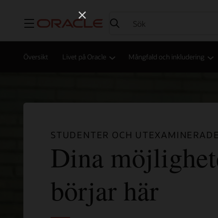
Meny
Översikt
Livet på Oracle
Mångfald och inkludering
STUDENTER OCH UTEXAMINERAD
Dina möjlighet
börjar här