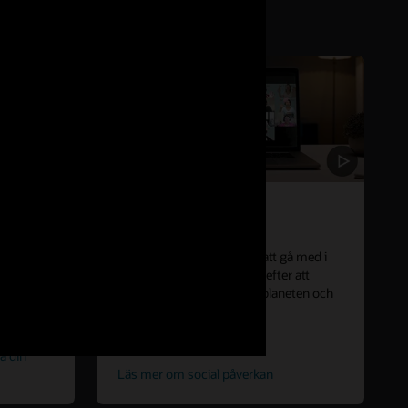
l
Ge tillbaka
heterna –
Njut av upp till 40 betalda
storia.
volontärtimmar per år för att gå med i
utbildning
våra program som strävar efter att
nde
främja utbildning, skydda planeten och
ge tillbaka till samhället.
a din
Läs mer om social påverkan