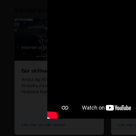
Varför ska du börja din karriär hos O
Gör skillnad
Var dig 
Anslut dig till ett företag som kan
Oracle-in
förändra. Få nya insikter i projekt som
perspekti
förändrar livet runt om i världen.
och flexi
dig själv.
Läs mer om vårt arbete
Läs mer o