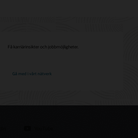
Få karriärinsikter och jobbmöjligheter.
på
Gå med i vårt nätverk
Oracle
dIn
YouTube