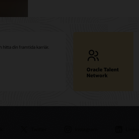
 hitta din framtida karriär.
Oracle Talent
Network
ok
Twitter
Instagram
Linke