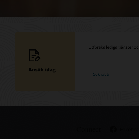
Utforska lediga tjänster och
Ansök idag
hos
Sök jobb
Oracle
Connect
Facebo