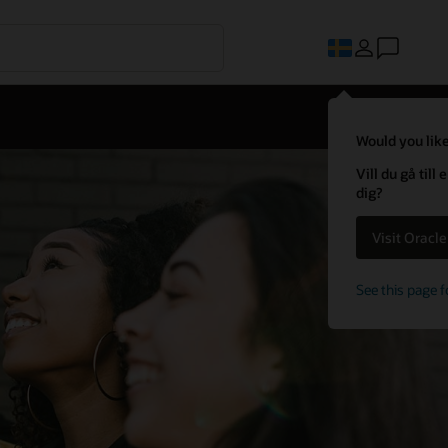
Would you like
Vill du gå til
dig?
Visit Oracl
See this page f