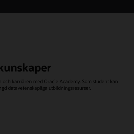
 kunskaper
an och karriären med Oracle Academy. Som student kan
mängd datavetenskapliga utbildningsresurser.
m
acle
cademy