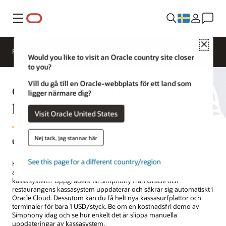
Meny
Close
Restauranglösningar
Webinars
Inblickar i branschen
Would you like to visit an Oracle country site closer
to you?
Vill du gå till en Oracle-webbplats för ett land som
Oracle RES 3700 POS
ligger närmare dig?
kassasystem
Visit Oracle United States
Nej tack, jag stannar här
Uppgradera kassasystemet RES 3700 för sista gången
See this page for a different country/region
Har du tröttnat på att hantera kassauppgraderingar, servrar eller
antivirusprogram? Är du redo att gå vidare från ditt lokala
kassasystem? Uppgradera till Simphony från Oracle och
restaurangens kassasystem uppdaterar och säkrar sig automatiskt i
Oracle Cloud. Dessutom kan du få helt nya kassasurfplattor och
terminaler för bara 1 USD/styck. Be om en kostnadsfri demo av
Simphony idag och se hur enkelt det är slippa manuella
uppdateringar av kassasystem.