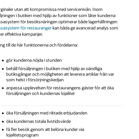
ginaler utan att kompromissa med servicenivån. Inom
säljningen i butiken med hjälp av funktioner som låter kunderna
t kassasystem för besöksnäringen optimerar både lagerhållningen
ssasystem för restauranger
kan båda ge avancerad analys som
r effektiva kampanjer.
g till de här funktionerna och fördelarna:
gör kunderna nöjda i stunden
behåll försäljningen i butiken med hjälp av oändliga
butiksgångar och möjligheten att leverera artiklar från var
som helst i försörjningskedjan
anpassa upplevelsen för restaurangens gäster för att öka
försäljningen och kundernas lojalitet
öka försäljningen med riktade erbjudanden
öka kundernas totala livstidsvärde
få fler besök genom att belöna kunder via
lojalitetsprogram