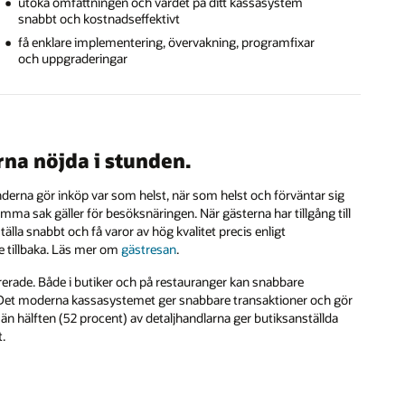
utöka omfattningen och värdet på ditt kassasystem
snabbt och kostnadseffektivt
få enklare implementering, övervakning, programfixar
och uppgraderingar
na nöjda i stunden.
nderna gör inköp var som helst, när som helst och förväntar sig
Samma sak gäller för besöksnäringen. När gästerna har tillgång till
ställa snabbt och få varor av hög kvalitet precis enligt
e tillbaka. Läs mer om
gästresan
.
strerade. Både i butiker och på restauranger kan snabbare
a. Det moderna kassasystemet ger snabbare transaktioner och gör
r än hälften (52 procent) av detaljhandlarna ger butiksanställda
t.