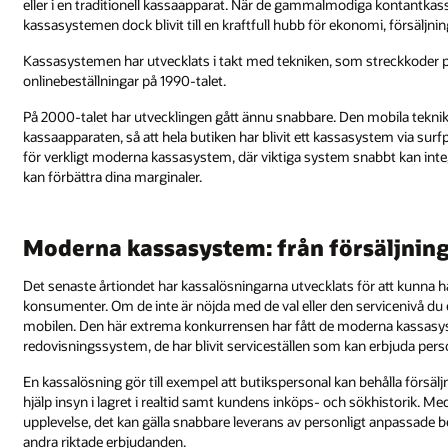
eller i en traditionell kassaapparat. När de gammalmodiga kontantka
kassasystemen dock blivit till en kraftfull hubb för ekonomi, försälj
Kassasystemen har utvecklats i takt med tekniken, som streckkoder på
onlinebeställningar på 1990-talet.
På 2000-talet har utvecklingen gått ännu snabbare. Den mobila teknike
kassaapparaten, så att hela butiken har blivit ett kassasystem via su
för verkligt moderna kassasystem, där viktiga system snabbt kan int
kan förbättra dina marginaler.
Moderna kassasystem: från försäljningss
Det senaste årtiondet har kassalösningarna utvecklats för att kunna 
konsumenter. Om de inte är nöjda med de val eller den servicenivå du erb
mobilen. Den här extrema konkurrensen har fått de moderna kassasys
redovisningssystem, de har blivit serviceställen som kan erbjuda pe
En kassalösning gör till exempel att butikspersonal kan behålla försäl
hjälp insyn i lagret i realtid samt kundens inköps- och sökhistorik. 
upplevelse, det kan gälla snabbare leverans av personligt anpassade be
andra riktade erbjudanden.