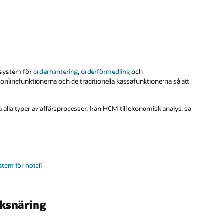
l system för
orderhantering
,
orderförmedling
och
 onlinefunktionerna och de traditionella kassafunktionerna så att
lla typer av affärsprocesser, från HCM till ekonomisk analys, så
tem för hotell
öksnäring