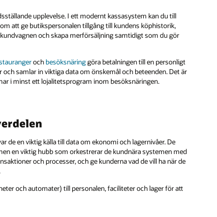
dsställande upplevelse. I ett modernt kassasystem kan du till
nom att ge butikspersonalen tillgång till kundens köphistorik,
 kundvagnen och skapa merförsäljning samtidigt som du gör
stauranger
och
besöksnäring
göra betalningen till en personligt
r och samlar in viktiga data om önskemål och beteenden. Det är
r i minst ett lojalitetsprogram inom besöksnäringen.
verdelen
r de en viktig källa till data om ekonomi och lagernivåer. De
men en viktig hubb som orkestrerar de kundnära systemen med
ransaktioner och processer, och ge kunderna vad de vill ha när de
.
r och automater) till personalen, faciliteter och lager för att