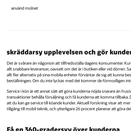
använd molnet
skräddarsy upplevelsen och gör kunder
Det är svårare än någonsin att tillfredsställa dagens konsumenter. Ku
allt snabbare leveranser, oavsett om det är i butiken eller vid dörren. 
allt fler alternativ på sina mobila enheter förväntar de sig att kunna be
beställningen. Om du inte lyckas med det kommer de förmodligen int
Service i kön är ett annat sätt att göra kunderna nöjda snarare än fru
transaktioner behålla försäljning och få kunderna att komma tillbak
att du kan ge service till köande kunder. Aktuell forskning visar att me
tillgång till mobil teknik, och ytterligare 26 procent planerar att göra de
Få en 360-gradersvy över kunderna