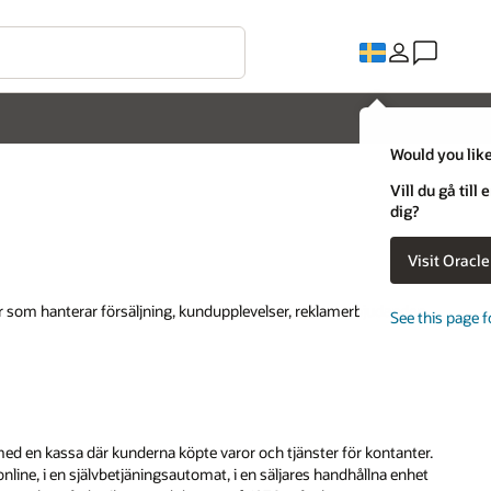
Would you like
Vill du gå til
dig?
Visit Oracl
r som hanterar försäljning, kundupplevelser, reklamerbjudanden
See this page f
 med en kassa där kunderna köpte varor och tjänster för kontanter.
nline, i en självbetjäningsautomat, i en säljares handhållna enhet