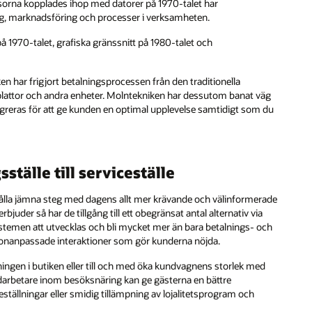
ssorna kopplades ihop med datorer på 1970-talet har
ning, marknadsföring och processer i verksamheten.
 1970-talet, grafiska gränssnitt på 1980-talet och
n har frigjort betalningsprocessen från den traditionella
rfplattor och andra enheter. Molntekniken har dessutom banat väg
egreras för att ge kunden en optimal upplevelse samtidigt som du
tälle till serviceställe
hålla jämna steg med dagens allt mer krävande och välinformerade
juder så har de tillgång till ett obegränsat antal alternativ via
temen att utvecklas och bli mycket mer än bara betalnings- och
rsonanpassade interaktioner som gör kunderna nöjda.
jningen i butiken eller till och med öka kundvagnens storlek med
Medarbetare inom besöksnäring kan ge gästerna en bättre
ställningar eller smidig tillämpning av lojalitetsprogram och