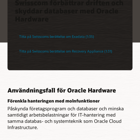
Swisscom förbättrar driften och
skyddar databaser med Oracle
Hardware
Titta på Swisscoms berättelse om Exadata (1:35)
Titta på Swisscoms berättelse om Recovery Appliance (1:31)
Användningsfall för Oracle Hardware
Förenkla hanteringen med molnfunktioner
Påskynda företagsprogram och databaser och minska
samtidigt arbetsbelastningar för IT-hantering med
samma databas- och systemteknik som Oracle Cloud
Infrastructure.