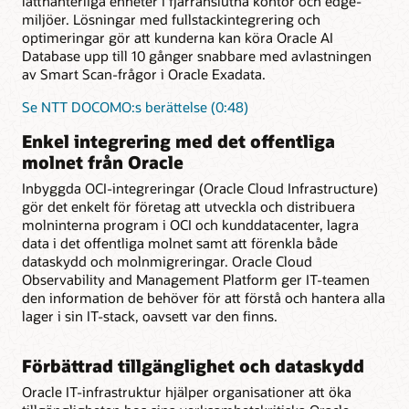
lätthanterliga enheter i fjärranslutna kontor och edge-
miljöer. Lösningar med fullstackintegrering och
optimeringar gör att kunderna kan köra Oracle AI
Database upp till 10 gånger snabbare med avlastningen
av Smart Scan-frågor i Oracle Exadata.
Se NTT DOCOMO:s berättelse (0:48)
Enkel integrering med det offentliga
molnet från Oracle
Inbyggda OCI-integreringar (Oracle Cloud Infrastructure)
gör det enkelt för företag att utveckla och distribuera
molninterna program i OCI och kunddatacenter, lagra
data i det offentliga molnet samt att förenkla både
dataskydd och molnmigreringar. Oracle Cloud
Observability and Management Platform ger IT-teamen
den information de behöver för att förstå och hantera alla
lager i sin IT-stack, oavsett var den finns.
Förbättrad tillgänglighet och dataskydd
Oracle IT-infrastruktur hjälper organisationer att öka