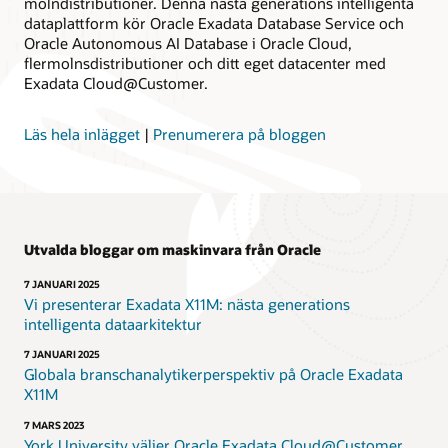
molndistributioner. Denna nästa generations intelligenta
dataplattform kör Oracle Exadata Database Service och
Oracle Autonomous AI Database i Oracle Cloud,
flermolnsdistributioner och ditt eget datacenter med
Exadata Cloud@Customer.
Läs hela inlägget
|
Prenumerera på bloggen
Utvalda bloggar om maskinvara från Oracle
7 JANUARI 2025
Vi presenterar Exadata X11M: nästa generations
intelligenta dataarkitektur
7 JANUARI 2025
Globala branschanalytikerperspektiv på Oracle Exadata
X11M
7 MARS 2023
York University väljer Oracle Exadata Cloud@Customer