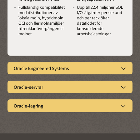
Fullständig kompatibilitet
Upp till 22,4 miljoner SQL
med distributioner av
I/O-åtgärder per sekund
lokala moln, hybridmoln,
och per rack ökar
OCI och flermolnsmiljöer
dataflödet för
förenklar övergången till
konsoliderade
molnet.
arbetsbelastningar.
Oracle Engineered Systems
Förkonfigurerat och
Oracle-servrar
optimerat för viktiga
Säker
arbetsbelastningar hos
Oracle-lagring
applikationsinfrastruktur
företag
Lagring med hög prestanda
Oracle-servrarna x86 och SPARC kör företagsapplikationer i
Oracle Engineered Systems är integrerade fullstacklösningar
lokala datacenter och edge-miljöer med hög prestanda,
Oracles högpresterande företagslagring är optimerad för
som utvecklats med Oracle AI Database och applikationer för