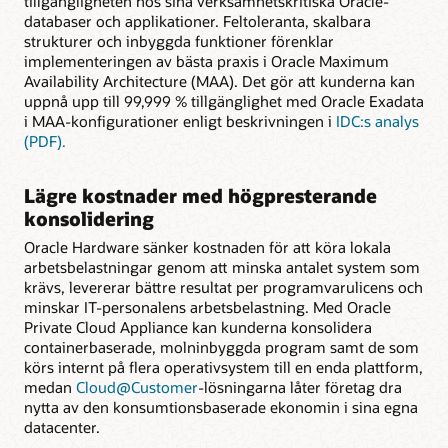
tillgängligheten hos sina verksamhetskritiska Oracle-
databaser och applikationer. Feltoleranta, skalbara
strukturer och inbyggda funktioner förenklar
implementeringen av bästa praxis i Oracle Maximum
Availability Architecture (MAA). Det gör att kunderna kan
uppnå upp till 99,999 % tillgänglighet med Oracle Exadata
i MAA-konfigurationer enligt beskrivningen i
IDC:s analys
(PDF).
Lägre kostnader med högpresterande
konsolidering
Oracle Hardware sänker kostnaden för att köra lokala
arbetsbelastningar genom att minska antalet system som
krävs, levererar bättre resultat per programvarulicens och
minskar IT-personalens arbetsbelastning. Med Oracle
Private Cloud Appliance kan kunderna konsolidera
containerbaserade, molninbyggda program samt de som
körs internt på flera operativsystem till en enda plattform,
medan
Cloud@Customer
-lösningarna låter företag dra
nytta av den konsumtionsbaserade ekonomin i sina egna
datacenter.