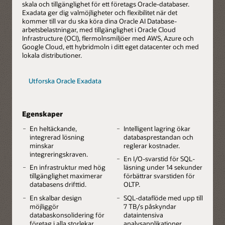
skala och tillgänglighet för ett företags Oracle-databaser.
Exadata ger dig valmöjligheter och flexibilitet när det
kommer till var du ska köra dina Oracle AI Database-
arbetsbelastningar, med tillgänglighet i Oracle Cloud
Infrastructure (OCI), flermolnsmiljöer med AWS, Azure och
Google Cloud, ett hybridmoln i ditt eget datacenter och med
lokala distributioner.
Utforska Oracle Exadata
Egenskaper
En heltäckande,
Intelligent lagring ökar
integrerad lösning
databasprestandan och
minskar
reglerar kostnader.
integreringskraven.
En I/O-svarstid för SQL-
En infrastruktur med hög
läsning under 14 sekunder
tillgänglighet maximerar
förbättrar svarstiden för
databasens drifttid.
OLTP.
En skalbar design
SQL-dataflöde med upp till
möjliggör
7 TB/s påskyndar
databaskonsolidering för
dataintensiva
företag i alla storlekar.
analysapplikationer.