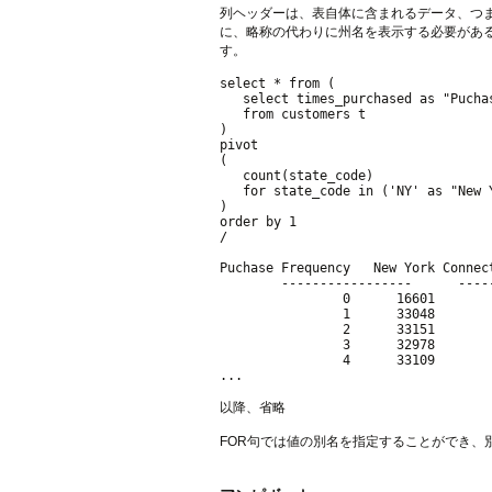
列ヘッダーは、表自体に含まれるデータ、つまり州
に、略称の代わりに州名を表示する必要があ
す。
select * from (

   select times_purchased as "Puchas
   from customers t

)

pivot 

(

   count(state_code)

   for state_code in ('NY' as "New 
)

order by 1

/

Puchase Frequency   New York Connec
        -----------------      ----
                0      16601       
                1      33048       
                2      33151       
                3      32978       
                4      33109       
...  

以降、省略

FOR句では値の別名を指定することができ、