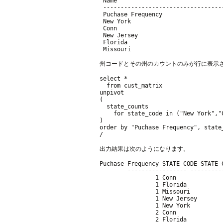
 Name                               
 ----------------------------------
 Puchase Frequency                  
 New York                           
 Conn                               
 New Jersey                         
 Florida                            
州コードとその州のカウントのみが行に表示
select *

  from cust_matrix

unpivot

(

  state_counts

    for state_code in ("New York","
)

order by "Puchase Frequency", state_
出力結果は次のようになります。
Puchase Frequency STATE_CODE STATE_C
        ----------------- ----------
                1 Conn              
                1 Florida           
                1 Missouri          
                1 New Jersey        
                1 New York          
                2 Conn              
                2 Florida           