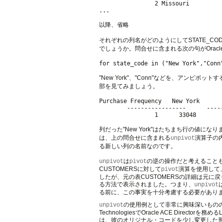
                2 Missouri          
...  

以降、省略

それぞれの列名がどのようにしてSTATE_COD
でしょうか。問合せに含まれる次の句がOrac
"New York"、"Conn"などを、アンピ
部を見てみましょう。
Purchase Frequency   New York      
        -----------------      ----
列だった"New York"はたちまち行の値
は、上の問合せに含まれる
演算子の内
unpivot
る新しい列の名前なのです。
は
の逆の操作だと考えることもで
unpivot
pivot
CUSTOMERSに対して
演算を使用して、
pivot
したが、元の表CUSTOMERSの詳細は元
る方法で表示されました。つまり、
unpivot
る前に、この事実を十分考慮する必要があり
の使用例として非常に興味深いものの
unpivot
TechnologiesでOracle ACE Directorを務める
は、彼のオリジナル・コードを少し変更した