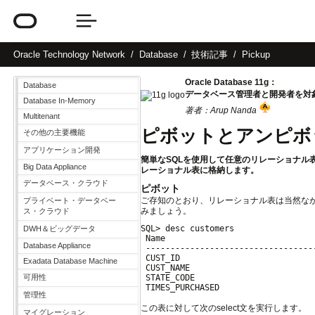
Oracle
Technology Network
Database
技術記事
Pickup
Oracle Database 11g：
Database
データベース管理者と開発者を対
Database In-Memory
著者：Arup Nanda
Multitenant
ピボットとアンピボ
その他の主要機能
アプリケーション開発
簡単なSQLを使用して任意のリレーショナ
Big Data Appliance
レーショナル表に格納します。
データベース・クラウド
ピボット
ご存知のとおり、リレーショナル表は当然なが
プライベート・データベー
みましょう。
ス・クラウド
SQL> desc customers

DWH＆ビッグデータ
 Name                               
Database Appliance
 ----------------------------------
 CUST_ID                            
Exadata Database Machine
 CUST_NAME                         
可用性
 STATE_CODE                        
管理性
この表に対して次のselect文を実行します。
マイグレーション