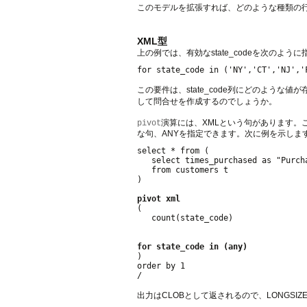
このモデルを拡張すれば、どのような種類の行
XML型
上の例では、有効なstate_codeを次のよ
この要件は、state_code列にどのよう
して問合せを作成するのでしょうか。
演算には、XMLという句があります。
pivot
な句、ANYを指定できます。次に例を示しま
select * from (

   select times_purchased as "Purcha
   from customers t

)

pivot xml

(

   count(state_code)

for state_code in (any)

)

order by 1

/

出力はCLOBとして返されるので、LONGS