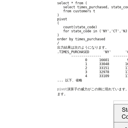
select * from (

   select times_purchased, state_cod
   from customers t

)

pivot 

(

   count(state_code)

   for state_code in ('NY','CT','NJ'
)

order by times_purchased

出力結果は次のようになります。
.TIMES_PURCHASED       'NY'       '
       ---------------      -------
              0      16601         
              1      33048        1
              2      33151        1
              3      32978        1
              4      33109        1
演算子の威力がこの例に現れています。s
pivot
ます。