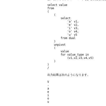
select value

from

(

    (

        select

            'a' v1,

            'e' v2,

            'i' v3,

            'o' v4,

            'u' v5

        from dual

    )

    unpivot

    (

        value

        for value_type in

            (v1,v2,v3,v4,v5)

    )

)

出力結果は次のようになります。
V

-

a

e

i

o
