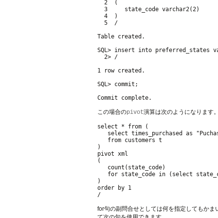
  2  (

  3     state_code varchar2(2)

  4  )

  5  /

Table created.

SQL> insert into preferred_states va
  2> /

1 row created.

SQL> commit;

この場合の
演算は次のようになります
pivot
select * from (

   select times_purchased as "Puchas
   from customers t

)

pivot xml

(

   count(state_code)

   for state_code in (select state_c
)

order by 1

for句の副問合せとしては何を指定してもか
て次の句を使用できます。