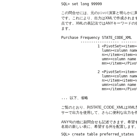
この問合せには、元の
演算と明らかに
pivot
です。これにより、出力はXMLで作成されます。2つ目は
点です。XMLの表記法ではANYキーワードの
ます。
Purchase Frequency STATE_CODE_XML

         ------------------ -------
                 1 <PivotSet><item>
                   lumn><column nam
                   n></item><item><
                   umn><column name
                   mn></item></Pivot
                 2 <PivotSet><item>
                   lumn><column nam
                   n></item><item><
                   umn><column name
                   mn></item></Pivot
ご覧のとおり、列STATE_CODE_XMLはX
サーで出力を使用して、さらに便利な出力を
ANY句の他に副問合せも記述できます。希望する
名前の新しい表に、希望する州を配置します
SQL> create table preferred_states
