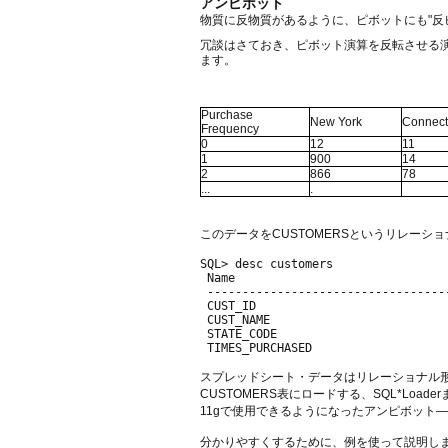
アンピボット
物質に反物質があるように、ピボットにも"反
冗談はさておき、ピボット演算を反転させる
ます。
Purchase
New York
Connect
Frequency
0
12
11
1
900
14
2
866
78
...
.
このデータをCUSTOMERSというリレーシ
SQL> desc customers

 Name                               
 ----------------------------------
 CUST_ID                            
 CUST_NAME                         
 STATE_CODE                        
スプレッドシート・データはリレーショナル形
CUSTOMERS表にロードする、SQL*Loa
11gで使用できるようになったアンピボット
分かりやすくするために、例を使って説明し