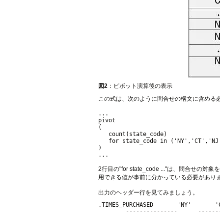
図2
：ピボット演算後の表示
この式は、次のように問合せの構文に含める
...

pivot 

(

   count(state_code)

   for state_code in ('NY','CT','NJ'
)

2行目の"for state_code ..."
用できる値が事前に分かっている必要があり
出力のヘッダー行を見てみましょう。
.TIMES_PURCHASED       'NY'       '