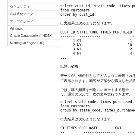
select cust_id, state_code, times_pu
セキュリティ
from customers

非構造化データ
アップグレード
出力結果は次のようになります。
Windows
CUST_ID STATE_CODE TIMES_PURCHASED

Oracle Database技術INDEX
-------  ----------               --
      1 CT                       1

Multilingual Engine (US)
      2 NY                      10

      3 NJ                       2

      4 NY                       4

...  

以降、省略

データが、値の行としてどのように表現され
て表示されます。顧客が店舗から購入した品物が増え
では、購入頻度を州別にレポートする場合、つ
う。通常のSQLで、次の文を実行できます。
select state_code, times_purchased, 
from customers

出力結果は次のようになります。
ST TIMES_PURCHASED        CNT

--         ---------------      ----