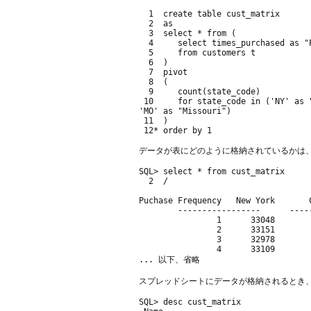
  1  create table cust_matrix

  2  as

  3  select * from (

  4     select times_purchased as "
  5     from customers t

  6  )

  7  pivot

  8  (

  9     count(state_code)

 10     for state_code in ('NY' as 
'MO' as "Missouri")

 11  )

データが表にどのように格納されているかは
SQL> select * from cust_matrix

  2  /

Puchase Frequency   New York       
        -----------------      ----
                1      33048       
                2      33151       
                3      32978       
                4      33109       
スプレッドシートにデータが格納されるとき、各州（
SQL> desc cust_matrix
