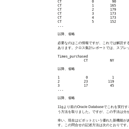
CT               0         90

CT               1        165

CT               2        179

CT               3        173

CT               4        173

CT               5        152

...  

以降、省略

必要なのはこの情報ですが、これでは解読す
あります。クロス集計レポートでは、スプレ
Times_purchased

             CT           NY        
以降、省略

1             0            1        
2            23          119        
3            17           45        
...  

以降、省略 

11gより前のOracle Databaseで
う方法を取りました。ですが、この手法は分
幸い、現在はピボットという優れた新機能が
す。この問合せの記述方法は次のとおりです