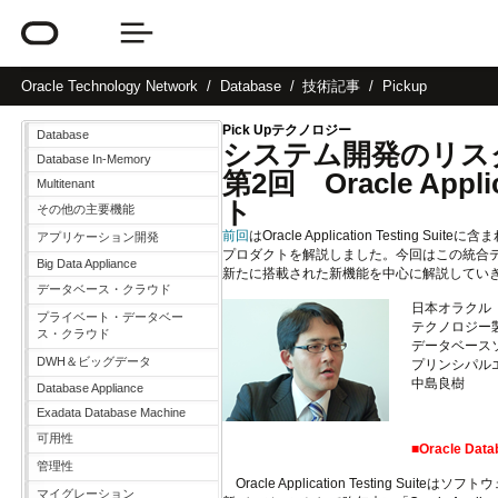
Oracle
Technology Network
Database
技術記事
Pickup
Pick Upテクノロジー
Database
システム開発のリ
Database In-Memory
第2回 Oracle App
Multitenant
ト
その他の主要機能
前回
はOracle Application Testing Suite
アプリケーション開発
プロダクトを解説しました。今回はこの統合テスト環境の
Big Data Appliance
新たに搭載された新機能を中心に解説してい
データベース・クラウド
日本オラクル
プライベート・データベー
テクノロジー
ス・クラウド
データベース
DWH＆ビッグデータ
プリンシパル
中島良樹
Database Appliance
Exadata Database Machine
可用性
■Oracle 
管理性
Oracle Application Testin
マイグレーション