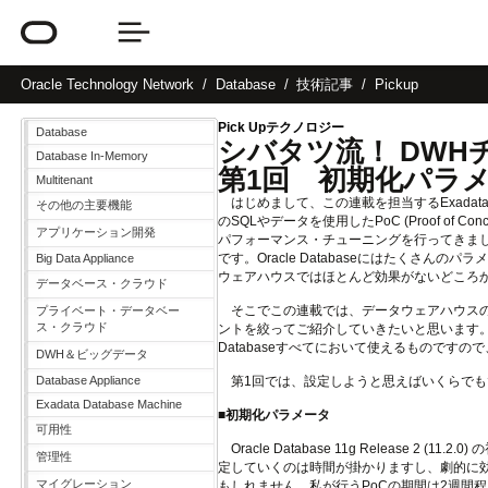
Oracle
Technology Network
Database
技術記事
Pickup
Pick Upテクノロジー
Database
シバタツ流！ DW
Database In-Memory
第1回 初期化パラ
Multitenant
はじめまして、この連載を担当するExadata技
その他の主要機能
のSQLやデータを使用したPoC (Proof o
アプリケーション開発
パフォーマンス・チューニングを行ってきま
です。Oracle Databaseにはたくさん
Big Data Appliance
ウェアハウスではほとんど効果がないどころ
データベース・クラウド
そこでこの連載では、データウェアハウスの
プライベート・データベー
ス・クラウド
ントを絞ってご紹介していきたいと思います。これ
Databaseすべてにおいて使えるものです
DWH＆ビッグデータ
Database Appliance
第1回では、設定しようと思えばいくらでも
Exadata Database Machine
■初期化パラメータ
可用性
Oracle Database 11g Release
管理性
定していくのは時間が掛かりますし、劇的に
マイグレーション
もしれません。私が行うPoCの期間は2週間