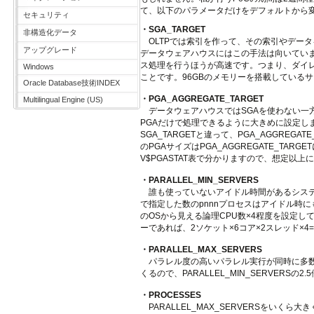
て、以下のパラメータだけをデフォルトから
セキュリティ
・SGA_TARGET
非構造化データ
OLTPでは索引を作って、その索引やデータを
アップグレード
データウェアハウスにはこの手法は向いてい
ス処理を行うほうが高速です。つまり、ダイレク
Windows
ことです。96GBのメモリーを搭載しているサー
Oracle Database技術INDEX
・PGA_AGGREGATE_TARGET
Multilingual Engine (US)
データウェアハウスではSGAを使わない一
PGAだけで処理できるように大きめに設定します
SGA_TARGETと違って、PGA_AGGRE
のPGAサイズはPGA_AGGREGATE_T
V$PGASTAT表で分かりますので、想定以
・PARALLEL_MIN_SERVERS
誰も使っていないアイドル時間があるシステ
で指定した数のpnnnプロセスはアイドル時
のOSから見える論理CPU数×4程度を設定しておけ
ーであれば、2ソケット×6コア×2スレッド×4=
・PARALLEL_MAX_SERVERS
パラレル度の高いパラレル実行が同時に多数
くるので、PARALLEL_MIN_SERVERSの
・PROCESSES
PARALLEL_MAX_SERVERSをいくら