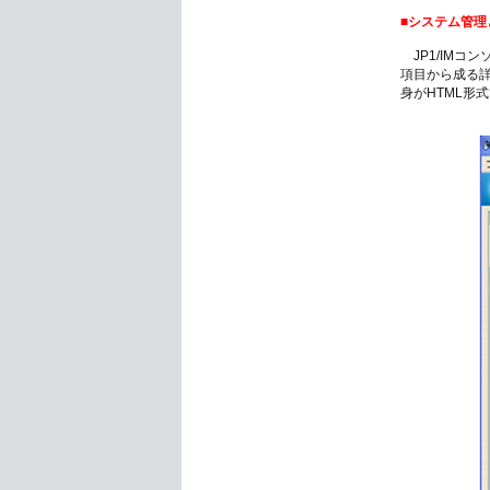
■システム管理
JP1/IMコ
項目から成る
身がHTML形