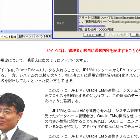
ガイドには、管理者が独自に通知内容を記述することが
用途について、毛受氏は次のようにアドバイスする。
ド内にOracle EMへのリンクを入れることで、JP1/IMコンソールからEMコ
なる。一方、システムの 規模が大きく、担当者ごとに運用管理領域が細分化されて
名を記述しておくといった使い方もで きる」
このように、JP1/IMとOracle EMの連携は、シ
理プロセスを明確化するのにも役立つ。この連携のデー
次のように強調する。
「JP1/IMとOracle EMを連携させれば、システム管理者
受けたデータベース管理者は、Oracle EMの機能を
の内容が性能に関することであれば、SQLチューニング
ているSQLを特定し、アドバイザの指示に従ってチュー
このように、JP1/IMとOracle EMを連携させる