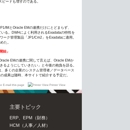
スピードも増すのである。
IMとOracle EMの連携だけにとどまらず、
証している。DWHによく利用されるExadataの特性を
ネットワーク管理製品「JP1/Cm2」をExadataに適用。
始めた。
開始
」
e EMの連携に関して言えば、Oracle EMか
できるようにしていきたい」と今後の抱負を語る。
ことは、多くの企業のシステム管理者／データベース
その成果は随時、本サイトで紹介する予定だ。
E-mail this page
Printer View
主要トピック
ERP、EPM（財務）
HCM（人事／人材）