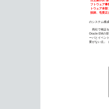
日立製作所 情
フトウェア事
トウェア本部 
技師、毛受正
のシステム構
両社で検証を行
Oracle E
ーバとイベント
要がない点」