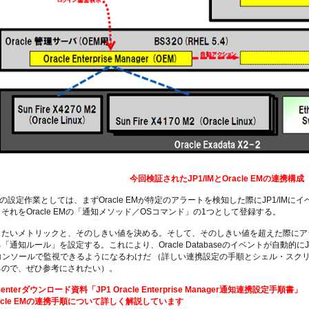
今回検証されたJP1/IMとOracle EMの連携構成
EM側の設定作業としては、まずOracle EMが特定のアラートを検知した際にJP1/I
それをOracle EMの「通知メソッド／OSコマンド」の1つとして登録する。
たいメトリックと、そのしきい値を決める。そして、そのしきい値を超えた際にア
「通知ルール」を設定する。これにより、Oracle Databaseのイベントが自動的に
Mコンソールで監視できるようになるわけだ （詳しい連携設定の手順とシェル・スクリプトのサンプル
るので、ぜひ参考にされたい）。
D Centerダウンロード資料「
JP1 Oracle Enterprise Manager通知連携設定手順書
」
racle EMの連携手順について詳しく解説しています