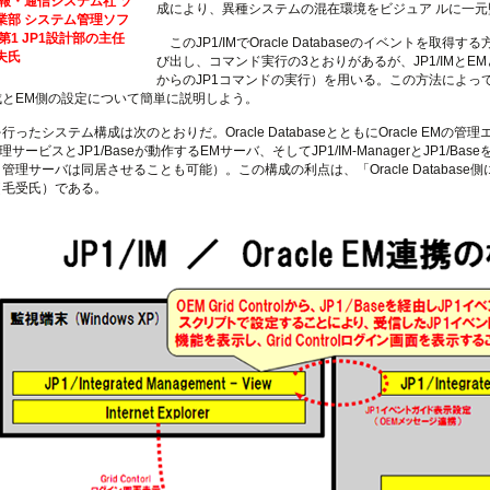
報・通信システム社 ソ
成により、異種システムの混在環境をビジュア ルに一
業部 システム管理ソフ
第1 JP1設計部の主任
このJP1/IMでOracle Databaseのイベントを取
夫氏
び出し、コマンド実行の3とおりがあるが、JP1/IMとEMと
からのJP1コマンドの実行）を用いる。この方法によってOra
成とEM側の設定について簡単に説明しよう。
ったシステム構成は次のとおりだ。Oracle DatabaseとともにOracle EM
Mの管理サービスとJP1/Baseが動作するEMサーバ、そしてJP1/IM-ManagerとJP1
管理サーバは同居させることも可能）。この構成の利点は、「Oracle Database側
（毛受氏）である。