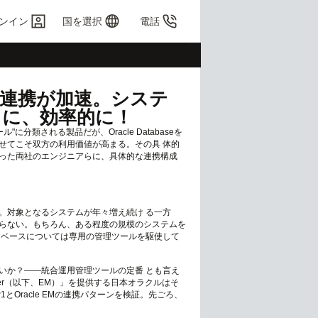
ンイン
国を選択
電話
ger」の連携が加速。システ
クに、効率的に！
ール"に分類される製品だが、Oracle Databaseを
せてこそ双方の利用価値が高まる。その具 体的
った両社のエンジニアらに、具体的な連携構成
。対象となるシステムが年々増え続け る一方
らない。もちろん、ある程度の規模のシステムを
タベースについては専用の管理ツールを駆使して
いか？――統合運用管理ツールの定番 とも言え
 Manager（以下、EM）」を提供する日本オラクルはそ
P1とOracle EMの連携パターンを検証。先ごろ、