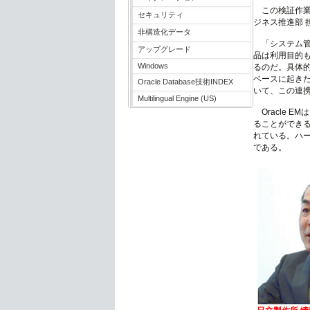
この検証作業
セキュリティ
ジネス推進部
非構造化データ
「システム管理
アップグレード
品は利用目的も
Windows
るのだ。具体的
ベースに起き
Oracle Database技術INDEX
いて、この連
Multilingual Engine (US)
Oracle 
ることができる。ま
れている。ハー
である。