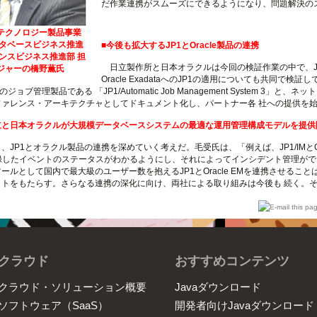
だ作業連携がスムーズにできるようになり、問題解決の
テクノロジー製品事業
ータベースビジネス推進
■今後も拡大するJP1とOracle製品の連携
ンスビジネス推進部 担
日立製作所と日本オラクルは今回の検証作業の中で、JP1/
ジャーの橋野薫氏
Oracle ExadataへのJP1の適用についても共同で検
ジョブ管理製品である 「JP1/Automatic Job Management System 3」と、
ファレンス・アーキテクチャとしてドキュメント化し、パートナー各 社への提供を
立と日本オラクルが大規模データベースシステムの最適な運用管理構成モデルを提供
P1とオラクル製品の連携を深めていく考えだ。毛受氏は、「例えば、JP1/IMとOracl
に登録したイベントのステータスがわかるようにし、それによってインシデント管理が
ールとして国内で最大級のユーザー数を抱えるJP1とOracle EMを連携させる
ットをもたらす。さらなる連携の深化に向け、両社による取り組みは今後も 続く。
クラウド
おすすめコンテンツ
クラウド・ソリューション概要
Javaダウンロード
ソフトウェア（SaaS）
開発者向けJavaダウンロード