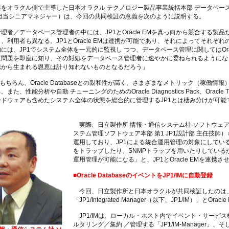
をオラクル側で主導した日本オラクル テクノロジー製品事業統括本部 データベー
 担当シニアマネジャー）は、今回の共同検証の意義を次のように説明する。
者／データベース管理者の中には、JP1とOracle EMを真っ向から競合する製
、利用者も異なる。JP1とOracle EMは連携が可能であり、それによってそれ
には、JP1でシステム全体を一元的に監視し つつ、データベース管理に関してはOra
た問題を即座に知り、その対処をデータベース管理者に速やかに委ねられるようにな
携から生まれる恩恵は計り知れないものとなるだろう」
EMはもちろん、Oracle Databaseとの親和性が高く、さまざまなメトリック（稼
た、性能分析や自動 チューニングのためのOracle Diagnostics Pack、Oracl
ドウェアも含めたシステム全体の状態を総合的に管理するJP1とは棲み分けが可能
実際、日立製作所 情報・通信システム社 ソフトウェア
ステム管理ソフトウェア本部 第1 JP1設計部 主任技師）も、「
運用しており、JP1による統合運用管理の対象にしている。一般
をトラップしたり、SNMPトラップを用いたりしているが、
運用管理が可能になる」と、JP1とOracle EMを連携
■Oracle DatabaseのイベントをJP1/IMに自動登録
今回、日立製作所と日本オラクルが共同検証したのは、
「JP1/Integrated Manager（以下、JP1/IM）」とO
JP1/IMは、ローカル・ホスト内でイベント・サービス機
ルタリング／集約 ／管理する「JP1/IM-Manager」、そ