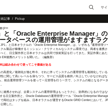
サイ
Type 2 or more
技術記事
Pickup
characters for results.
ノロジー
」と「Oracle Enterprise Mana
ータベースの運用管理がますますラ
1」と日本オラクルの「Oracle Enterprise Manager」は、いずれも "運用管理ツ
ラクル製品が稼働するミッション・クリティカルなシステム環境では、両者を連携さ
すべく、日立製作所と日本オラクルは共同で技術実証を行ってきた。実証作業にあた
racle EM連携のメリットを聞いた。（編集部）
cle EMは組み合わせて使ってこそ価値がある
の高度化／複雑化が進む昨今、それに伴ってシステムの運用管理も複雑化している
用性に関して高いレベルを保ちつつ、サービス品質を維持／向上していかなければな
なら、統合運用管理ツールを使って一元管理を行う一方で、システムの核となるデー
う。
に連携させれば、企業システムの運用管理はもっとラクに、効率的になるのではな
る日立製作所と、Oracle Databaseの運用管理ツール「Oracle Enterprise
両社はタッグを組み、日本オラクルが運営するOracle GRID Centerにおいて、J
を公開した。