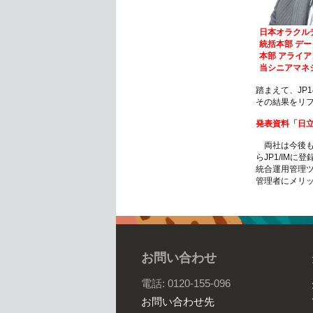
日本オラクル
統括本部 デ
本部 アライア
当シニアマネ
踏まえて、JP1の
その結果をリ
発表資料「
日
両社は今後も、J
らJP1/IM
統合運用管理ツ
管理者にメリ
お問い合わせ
電話: 0120-155-096
お問い合わせ先