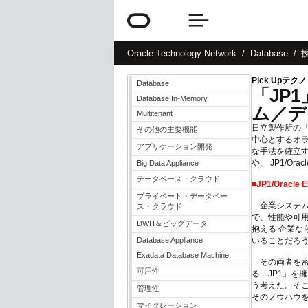
Oracle
Technology Network
Database
Pick Upテク
Database
「JP1
Database In-Memory
ム／デ
Multitenant
日立製作所の「JP
その他の主要機能
中心とするオ
アプリケーション開発
な手法を確立
や、 JP1/O
Big Data Appliance
データベース・クラウド
■JP1/Ora
プライベート・データベー
企業システム
ス・クラウド
で、性能や可
DWH＆ビッグデータ
抱える 企業
Database Appliance
いることだろ
Exadata Database Machine
その両者を密
可用性
る「JP1」を擁す
う考えた。そこで
管理性
そのノウハウ
マイグレーション