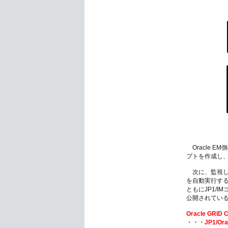
Oracle 
プトを作成し、
次に、監視し
を自動実行する
ともにJP1/I
公開されてい
Oracle GRI
・・・JP1/O