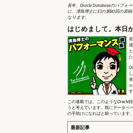
長年、Oracle Databas
に、津島博士に幻の第80回の原
なります。
はじめまして。本日
長
成
と
た
O
し
発
ル
す
この連載では、このようなOrac
うと考えています。既にデータベ
の手助けになればと願っています
最新記事