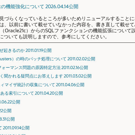
 21cの機能強化について 2026.04.14公開
見づらくなっているところが多いためリニューアルすることに
は、以前に書いて載せていなかった内容を、書き直して載せて
ase 21c（Oracle21c）からのSQLファンクションの機能拡張に
ロについても説明しますので、参考にしてください。
るのか 2011.01.19公開
n Clusters）の時のバッチ処理について 2011.02.02公開
フォーマンス問題の原因特定方法 2011.02.16公開
聞かれる疑問点にお答えします 2011.03.02公開
イザ統計の収集について 2011.04.06公開
索引について 2011.04.20公開
06.22公開
22公開
8.31公開
11.09.14公開