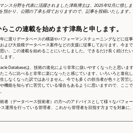
eのパフォーマンス分野を代表に活躍されました津島博士は、2025年12月に
稿を預かり、公開の了承も得ておりますので、記事を投稿いたします。
からこの連載を始めます津島と申します。
年に渡りデータベースの構築やパフォーマンスチューニングなどに従事
および大規模データベース案件などの支援に従事しております。今まで
思い、この連載を始めることにいたしました。できるだけ長く続けたい
します。
racle Databaseは、技術の進化により非常に扱いやすくなったと思
たころに比べると非常に楽になったと感じています。いろいろと進化し
生しなくなった訳ではありません。今でも多くの担当者が色々と苦労し
や機能を知らずに苦労している場合もあるように思いますので、ここで
。
le技術者（データベース技術者）の方へのアドバイスとして様々なパフォ
ース運用を行っている管理者、これから管理者を目指す方までを対象に
。