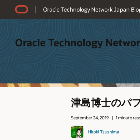
Accessibility Policy
Oracle Technology Network Japan Blo
Oracle Technology Networ
津島博士のパ
September 24, 2019
1 minute rea
Hiroki Tsushima