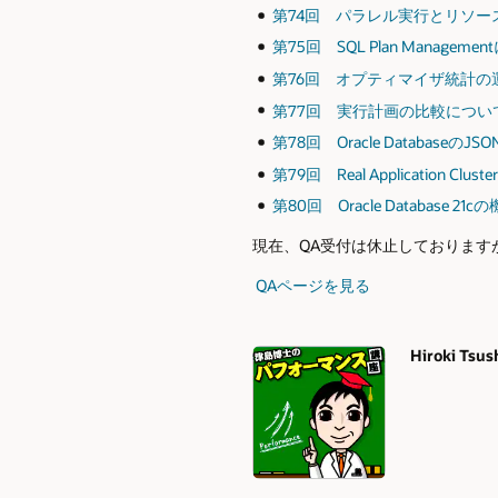
第74回 パラレル実行とリソース管理
第75回 SQL Plan Managemen
第76回 オプティマイザ統計の運用
第77回 実行計画の比較について 2
第78回 Oracle DatabaseのJS
第79回 Real Application C
第80回 Oracle Database 21
現在、QA受付は休止しております
QAページを見る
Hiroki Tsu
Authors