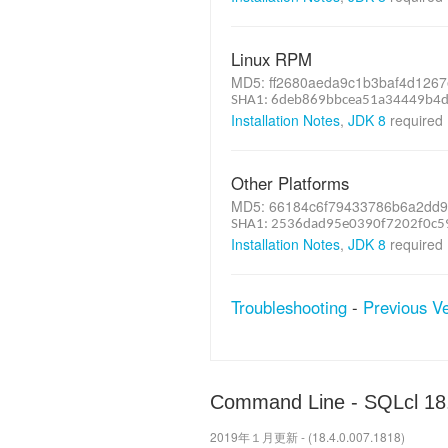
Linux RPM
MD5: ff2680aeda9c1b3baf4d126
SHA1: 6deb869bbcea51a34449b4
Installation Notes
,
JDK 8
required
Other Platforms
MD5: 66184c6f79433786b6a2dd9
SHA1: 2536dad95e0390f7202f0c5
Installation Notes
,
JDK 8
required
Troubleshooting
-
Previous V
Command Line - SQLcl 18
2019年１月更新 - (18.4.0.007.1818)