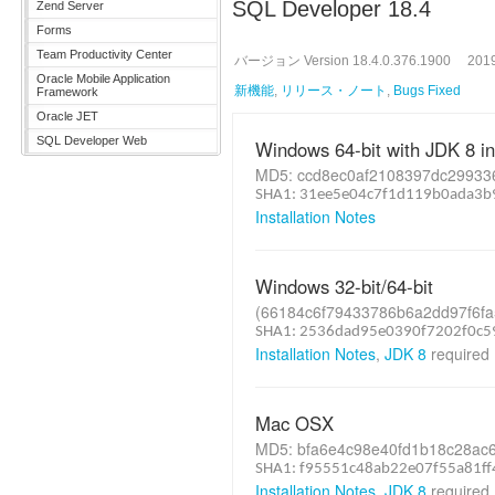
SQL Developer 18.4
Zend Server
Forms
Team Productivity Center
バージョン Version 18.4.0.376.1900 20
Oracle Mobile Application
新機能
,
リリース・ノート
,
Bugs Fixed
Framework
Oracle JET
SQL Developer Web
Windows 64-bit with JDK 8 i
MD5: ccd8ec0af2108397dc29933
SHA1: 31ee5e04c7f1d119b0ada3
Installation Notes
Windows 32-bit/64-bit
(66184c6f79433786b6a2dd97f6fa
SHA1: 2536dad95e0390f7202f0c5
Installation Notes
,
JDK 8
required
Mac OSX
MD5: bfa6e4c98e40fd1b18c28ac
SHA1: f95551c48ab22e07f55a81ff
Installation Notes
,
JDK 8
required