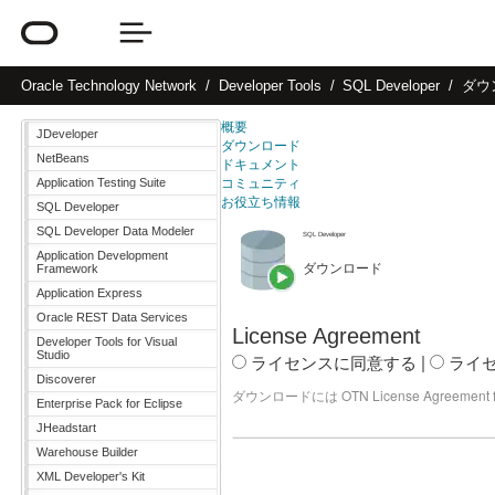
Oracle
Technology Network
Developer Tools
SQL Developer
ダウ
概要
JDeveloper
ダウンロード
NetBeans
ドキュメント
Application Testing Suite
コミュニティ
お役立ち情報
SQL Developer
SQL Developer Data Modeler
SQL Developer
Application Development
ダウ
Framework
Application Express
Oracle REST Data Services
License Agreement
Developer Tools for Visual
Studio
ライセンスに同意する
|
ライ
Discoverer
ダウンロードには OTN License Agreement
Enterprise Pack for Eclipse
JHeadstart
Warehouse Builder
XML Developer's Kit