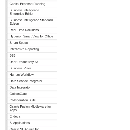
Capital Expense Planning
Business Intelligence
Enterprise Edition
Business Intelligence Standard
Edition
Real-Time Decisions
Hyperion Smart View for Office
Smart Space
Interactive Reporting
B2B
User Productivity Kit
Business Rules
Human Workflow
Data Service Integrator
Data Integrator
GoldenGate
Collaboration Suite
Oracle Fusion Middleware for
Apps
Endeca
BI Applications
Oracle SOA Suite for