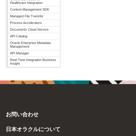
Healthcare Integration
Content Management SDK
Managed File Transfer
Process Accelerators
Documents Cloud Service
API Catalog
Oracle Enterprise Metadata
Management
API Manager
Real-Time Integration Business
Insight
お問い合わせ
日本オラクルについて