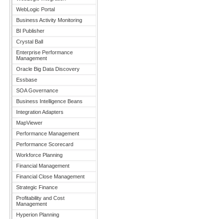
WebLogic Portal
Business Activity Monitoring
BI Publisher
Crystal Ball
Enterprise Performance
Management
Oracle Big Data Discovery
Essbase
SOA Governance
Business Intelligence Beans
Integration Adapters
MapViewer
Performance Management
Performance Scorecard
Workforce Planning
Financial Management
Financial Close Management
Strategic Finance
Profitability and Cost
Management
Hyperion Planning