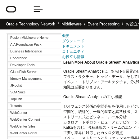
Oracle
Technology Network
Middleware
Event Processing
お役立
概要
Fusion Middleware Home
ダウンロード
AIA Foundation Pack
ドキュメント
Business Intelligence
コミュニティ
お役立ち情報
Coherence
Learn More About Oracle Stream Analyti
Developer Tools
Oracle Stream Analyticsは
GlassFish Server
フラストラクチャ、ビッグ・データ、そしてInt
Identity Management
イベント・ドリブン・アーキテクチャ、分析
JRockit
知識は必要ありません。
SOA Suite
Oracle Stream Analyticsの主な機能:
TopLink
Tuxedo
ジオフェンス関係の空間分析を使用したビジ
空間的、統計的、一般的産業と異常検出、ス
WebCenter
ストリーム式とビジネス・ルール分析
WebCenter Content
カタログ・トポロジ・ビューアとナビゲーシ
WebCenter Sites
Kafkaを含む、各種新規ストリームのエンド
主要な業界に対応したカタログ観点
WebCenter Portal
イベント・ストリームとリファレンスの簡易