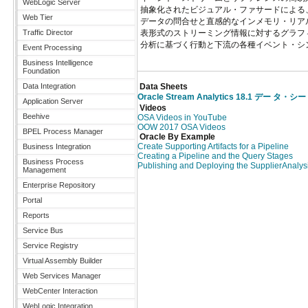
WebLogic Server
抽象化されたビジュアル・ファサードによる
Web Tier
データの問合せと直感的なインメモリ・リア
Traffic Director
表形式のストリーミング情報に対するグラフ
分析に基づく行動と下流の各種イベント・シ
Event Processing
Business Intelligence
Foundation
Data Integration
Data Sheets
Oracle Stream Analytics 18.1 デー タ・シ
Application Server
Videos
Beehive
OSA Videos in YouTube
OOW 2017 OSA Videos
BPEL Process Manager
Oracle By Example
Create Supporting Artifacts for a Pipeline
Business Integration
Creating a Pipeline and the Query Stages
Business Process
Publishing and Deploying the SupplierAnalysi
Management
Enterprise Repository
Portal
Reports
Service Bus
Service Registry
Virtual Assembly Builder
Web Services Manager
WebCenter Interaction
WebLogic Integration