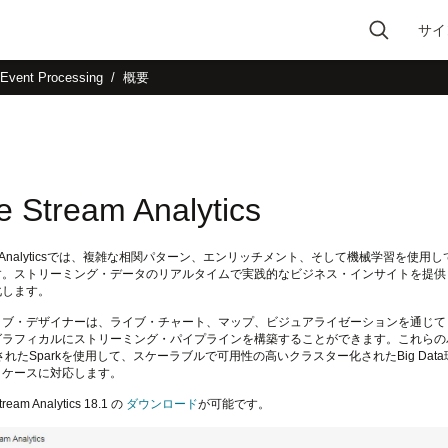
サイ
Type 2 or more
Event Processing
概要
characters for results.
e Stream Analytics
tream Analyticsでは、複雑な相関パターン、エンリッチメント、そして機械学習
す。ストリーミング・データのリアルタイムで実践的なビジネス・インサイトを提供
化します。
ィブ・デザイナーは、ライブ・チャート、マップ、ビジュアライゼーションを通じて
ラフィカルにストリーミング・パイプラインを構築することができます。これらのパイプラインは
統合されたSparkを使用して、スケーラブルで可用性の高いクラスター化されたBig D
・ケースに対応します。
tream Analytics 18.1 の
ダウンロード
が可能です。