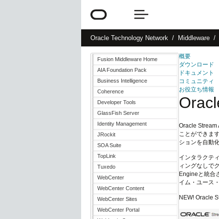
Oracle
Technology Network
Middleware
概要
Fusion Middleware Home
ダウンロード
AIA Foundation Pack
ドキュメント
Business Intelligence
コミュニティ
お役立ち情報
Coherence
Oracl
Developer Tools
GlassFish Server
Identity Management
Oracle S
ことができま
JRockit
ションを自動
SOA Suite
TopLink
インタラクテ
ィングなしでグ
Tuxedo
Engineと
WebCenter
イム・ユース
WebCenter Content
NEW! Oracle S
WebCenter Sites
WebCenter Portal