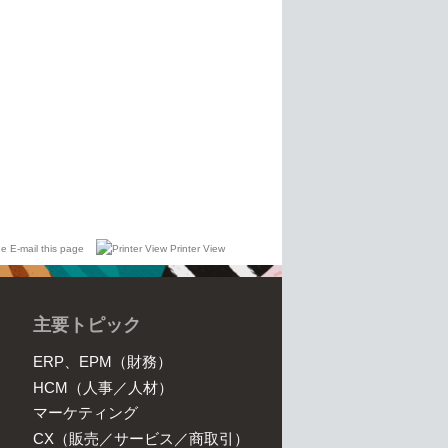
E-mail this page
Printer View
主要トピック
ERP、EPM（財務）
HCM（人事／人材）
マーケティング
CX（販売／サービス／商取引）