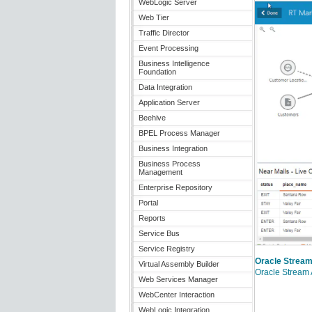
WebLogic Server
Web Tier
Traffic Director
Event Processing
Business Intelligence
Foundation
Data Integration
Application Server
Beehive
BPEL Process Manager
Business Integration
Business Process
Management
Enterprise Repository
Portal
Reports
Service Bus
Service Registry
Oracle Stre
Virtual Assembly Builder
Oracle Stream 
Web Services Manager
WebCenter Interaction
WebLogic Integration