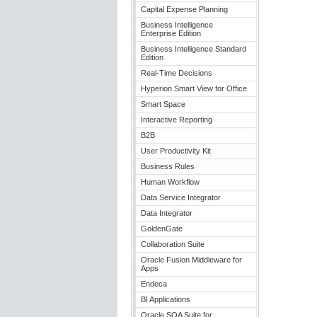
Capital Expense Planning
Business Intelligence
Enterprise Edition
Business Intelligence Standard
Edition
Real-Time Decisions
Hyperion Smart View for Office
Smart Space
Interactive Reporting
B2B
User Productivity Kit
Business Rules
Human Workflow
Data Service Integrator
Data Integrator
GoldenGate
Collaboration Suite
Oracle Fusion Middleware for
Apps
Endeca
BI Applications
Oracle SOA Suite for