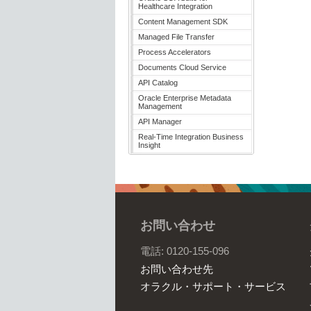
Healthcare Integration
Content Management SDK
Managed File Transfer
Process Accelerators
Documents Cloud Service
API Catalog
Oracle Enterprise Metadata
Management
API Manager
Real-Time Integration Business
Insight
お問い合わせ
電話: 0120-155-096
お問い合わせ先
オラクル・サポート・サービス