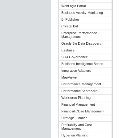
WebLogic Portal
Business Activity Monitoring
BI Publisher
Crystal Ball
Enterprise Performance
Management
Oracle Big Data Discovery
Essbase
SOA Governance
Business Intelligence Beans
Integration Adapters
MapViewer
Performance Management
Performance Scorecard
Workforce Planning
Financial Management
Financial Close Management
Strategic Finance
Profitability and Cost
Management
Hyperion Planning