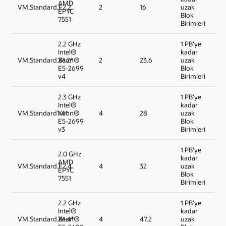
AMD
VM.Standard.E2.2
2
16
uzak
EPYC
Blok
7551
Birimleri
2.2 GHz
1 PB'ye
Intel®
kadar
VM.Standard.B1.2*
Xeon®
2
23.6
uzak
E5-2699
Blok
v4
Birimleri
2.3 GHz
1 PB'ye
Intel®
kadar
VM.Standard1.4*
Xeon®
4
28
uzak
E5-2699
Blok
v3
Birimleri
1 PB'ye
2.0 GHz
kadar
AMD
VM.Standard.E2.4
4
32
uzak
EPYC
Blok
7551
Birimleri
2.2 GHz
1 PB'ye
Intel®
kadar
VM.Standard.B1.4*
Xeon®
4
47.2
uzak