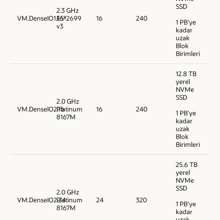
SSD
2.3 GHz
VM.DenseIO1.16*
E5-2699
16
240
1 PB'ye
v3
kadar
uzak
Blok
Birimleri
12.8 TB
yerel
NVMe
SSD
2.0 GHz
VM.DenseIO2.16
Platinum
16
240
1 PB'ye
8167M
kadar
uzak
Blok
Birimleri
25.6 TB
yerel
NVMe
SSD
2.0 GHz
VM.DenseIO2.24
Platinum
24
320
1 PB'ye
8167M
kadar
uzak