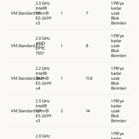
2.3 GHz
1 PB'ye
Intel®
kadar
VM.Standard1.1*
Xeon®
1
7
uzak
E5-2699
Blok
v3
Birimleri
1 PB'ye
2.0 GHz
kadar
AMD
VM.Standard.E2.1
1
8
uzak
EPYC
Blok
7551
Birimleri
2.2 GHz
1 PB'ye
Intel®
kadar
VM.Standard.B1.1*
Xeon®
1
11.8
uzak
E5-2699
Blok
v4
Birimleri
2.3 GHz
1 PB'ye
Intel®
kadar
VM.Standard1.2*
Xeon®
2
14
uzak
E5-2699
Blok
v3
Birimleri
1 PB'ye
2.0 GHz
kadar