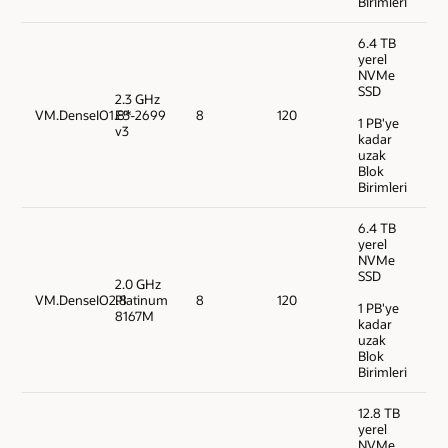
Birimleri
6.4 TB
yerel
NVMe
SSD
2.3 GHz
VM.DenseIO1.8*
E5-2699
8
120
1 PB'ye
v3
kadar
uzak
Blok
Birimleri
6.4 TB
yerel
NVMe
SSD
2.0 GHz
VM.DenseIO2.8
Platinum
8
120
1 PB'ye
8167M
kadar
uzak
Blok
Birimleri
12.8 TB
yerel
NVMe