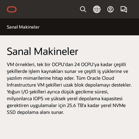
Erişilebilirlik Politikamızı görüntülemek için tıklayın
İçeriğe geç
Country
Sanal Makineler
Sanal Makineler
VM örnekleri, tek bir OCPU'dan 24 OCPU'ya kadar çeşitli
şekillerde işlem kaynakları sunar ve çeşitli iş yüklerine ve
yazılım mimarilerine hitap eder. Tüm Oracle Cloud
Infrastructure VM şekilleri uzak blok depolamayı destekler.
Yoğun I/O şekilleri ayrıca düşük gecikme süresi,
milyonlarca IOPS ve yüksek yerel depolama kapasitesi
gerektiren uygulamalar için 25.6 TB'a kadar yerel NVMe
SSD depolama alanı sunar.