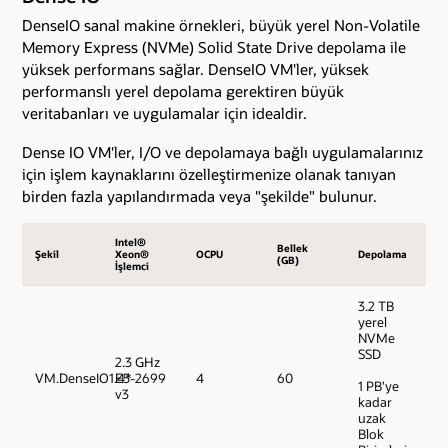
DenseIO sanal makine örnekleri, büyük yerel Non-Volatile
Memory Express (NVMe) Solid State Drive depolama ile
yüksek performans sağlar. DenseIO VM'ler, yüksek
performanslı yerel depolama gerektiren büyük
veritabanları ve uygulamalar için idealdir.
Dense IO VM'ler, I/O ve depolamaya bağlı uygulamalarınız
için işlem kaynaklarını özelleştirmenize olanak tanıyan
birden fazla yapılandırmada veya "şekilde" bulunur.
Intel®
Bellek
Şekil
Xeon®
OCPU
Depolama
(GB)
İşlemci
3.2 TB
yerel
NVMe
SSD
2.3 GHz
VM.DenseIO1.4*
E5-2699
4
60
1 PB'ye
v3
kadar
uzak
Blok