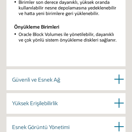
Birimler son derece dayanıklı, yüksek oranda
kullanılabilir nesne depolamasına yedeklenebilir
ve hatta yeni birimlere geri yüklenebilir.
Önyükleme Birimleri
Oracle Block Volumes ile yönetilebilir, dayanıklı
ve çok yönlü sistem önyükleme diskleri sağlanır.
Güvenli ve Esnek Ağ
Virtual Cloud Networks (VCN)
Yüksek Erişilebilirlik
Tamamen özelleştirilebilir özel ağlar, mevcut ağ
topolojinizi buluta kolayca taşımanızı sağlar.
Arıza Yalıtımı
Şirket İçinin Uzantısı
Esnek Görüntü Yönetimi
Uygulamaları çok bölgeli, çoklu Erişilebilirlik Etki
Kurumsal veri merkeziniz ile VCN'niz arasında