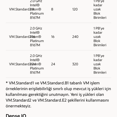
2.0 GHz
1 PB'ye
Intel®
kadar
VM.Standard2.8
Xeon®
8
120
uzak
Platinum
Blok
8167M
Birimleri
2.0 GHz
1 PB'ye
Intel®
kadar
VM.Standard2.16
Xeon®
16
240
uzak
Platinum
Blok
8167M
Birimleri
2.0 GHz
1 PB'ye
Intel®
kadar
VM.Standard2.24
Xeon®
24
320
uzak
Platinum
Blok
8167M
Birimleri
* VM.Standard1 ve VM.Standard.B1 tabanlı VM işlem
örneklerinin erişilebilirliği sınırlı olup mevcut iş yükleri için
kullanılması gerektiğini unutmayın. Yeni iş yükleri olan
VM.Standard2 ve VM.Standard.E2 şekillerini kullanmasını
önermekteyiz.
Dense IO