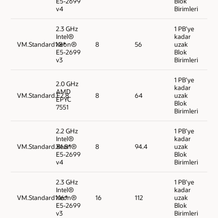
E5-2699
Blok
v4
Birimleri
2.3 GHz
1 PB'ye
Intel®
kadar
VM.Standard1.8*
Xeon®
8
56
uzak
E5-2699
Blok
v3
Birimleri
1 PB'ye
2.0 GHz
kadar
AMD
VM.Standard.E2.8
8
64
uzak
EPYC
Blok
7551
Birimleri
2.2 GHz
1 PB'ye
Intel®
kadar
VM.Standard.B1.8*
Xeon®
8
94.4
uzak
E5-2699
Blok
v4
Birimleri
2.3 GHz
1 PB'ye
Intel®
kadar
VM.Standard1.16*
Xeon®
16
112
uzak
E5-2699
Blok
v3
Birimleri