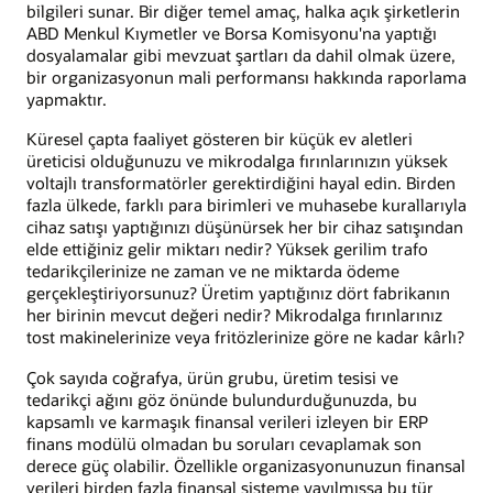
bilgileri sunar. Bir diğer temel amaç, halka açık şirketlerin
ABD Menkul Kıymetler ve Borsa Komisyonu'na yaptığı
dosyalamalar gibi mevzuat şartları da dahil olmak üzere,
bir organizasyonun mali performansı hakkında raporlama
yapmaktır.
Küresel çapta faaliyet gösteren bir küçük ev aletleri
üreticisi olduğunuzu ve mikrodalga fırınlarınızın yüksek
voltajlı transformatörler gerektirdiğini hayal edin. Birden
fazla ülkede, farklı para birimleri ve muhasebe kurallarıyla
cihaz satışı yaptığınızı düşünürsek her bir cihaz satışından
elde ettiğiniz gelir miktarı nedir? Yüksek gerilim trafo
tedarikçilerinize ne zaman ve ne miktarda ödeme
gerçekleştiriyorsunuz? Üretim yaptığınız dört fabrikanın
her birinin mevcut değeri nedir? Mikrodalga fırınlarınız
tost makinelerinize veya fritözlerinize göre ne kadar kârlı?
Çok sayıda coğrafya, ürün grubu, üretim tesisi ve
tedarikçi ağını göz önünde bulundurduğunuzda, bu
kapsamlı ve karmaşık finansal verileri izleyen bir ERP
finans modülü olmadan bu soruları cevaplamak son
derece güç olabilir. Özellikle organizasyonunuzun finansal
verileri birden fazla finansal sisteme yayılmışsa bu tür