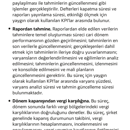
paylaşılması ile tahminlerin güncellenmesi gibi
işlemler gerçekleştirilir. Defterleri kapatma süresi ve
raporları yayınlama süresi, etkinliği ölçmek için
yaygın olarak kullanılan KPI'lar arasında bulunur.
Rapordan tahmine.
Raporlardan elde edilen verilerin
tahminlere temel oluşturması süreci cari dönem
performansının gözden geçirilmesini; tahminlerin en
son verilerle güncellenmesini; gerçekleşenleri dahil
etmek için tahminlerin ileriye doğru yuvarlanmasını;
varyansların değerlendirilmesini ve eğilimlerin analiz
edilmesini; tahminlerin güncellenmesini, izlenmesini
ve konsolide edilmesini ve mali planların
güncellenmesini gerektirir. Bu süreç için yaygın
olarak kullanılan KPI'lar arasında varyans yüzdesi,
varyans analizi süresi ve tahmin güncelleme süresi
bulunmaktadır.
Dönem kapanışından vergi karşılığına.
Bu süreç,
dönem sonunda farklı vergi bölgelerindeki vergi
karşılıklarının doğruluğunu denetler. Bu süreç, şirket
genelinde kapanış durumunun takibini, vergi
karşılıklarının hesaplanmasını, incelenmesini ve
onaylanmasını, vergi yevmiye kayıtlarının iletilmesini