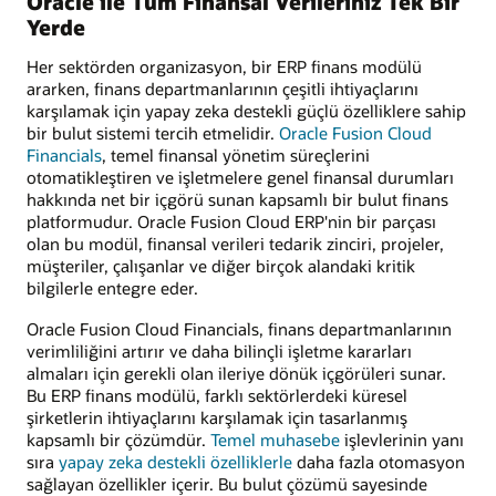
Oracle ile Tüm Finansal Verileriniz Tek Bir
Yerde
Her sektörden organizasyon, bir ERP finans modülü
ararken, finans departmanlarının çeşitli ihtiyaçlarını
karşılamak için yapay zeka destekli güçlü özelliklere sahip
bir bulut sistemi tercih etmelidir.
Oracle Fusion Cloud
Financials
, temel finansal yönetim süreçlerini
otomatikleştiren ve işletmelere genel finansal durumları
hakkında net bir içgörü sunan kapsamlı bir bulut finans
platformudur. Oracle Fusion Cloud ERP'nin bir parçası
olan bu modül, finansal verileri tedarik zinciri, projeler,
müşteriler, çalışanlar ve diğer birçok alandaki kritik
bilgilerle entegre eder.
Oracle Fusion Cloud Financials, finans departmanlarının
verimliliğini artırır ve daha bilinçli işletme kararları
almaları için gerekli olan ileriye dönük içgörüleri sunar.
Bu ERP finans modülü, farklı sektörlerdeki küresel
şirketlerin ihtiyaçlarını karşılamak için tasarlanmış
kapsamlı bir çözümdür.
Temel muhasebe
işlevlerinin yanı
sıra
yapay zeka destekli özelliklerle
daha fazla otomasyon
sağlayan özellikler içerir. Bu bulut çözümü sayesinde