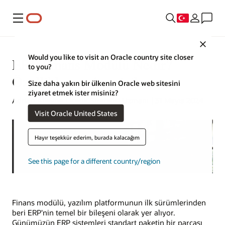
Menü
Close
Would you like to visit an Oracle country site closer
ERP Finans Modülü Nedir?
to you?
Özellikler ve Avantajlar
Size daha yakın bir ülkenin Oracle web sitesini
ziyaret etmek ister misiniz?
Adrian Alleyne | İçerik Stratejisi Uzmanı | 31 Mayıs 2024
Visit Oracle United States
Hayır teşekkür ederim, burada kalacağım
See this page for a different country/region
Finans modülü, yazılım platformunun ilk sürümlerinden
beri ERP'nin temel bir bileşeni olarak yer alıyor.
Günümüzün ERP sistemleri standart paketin bir parçası