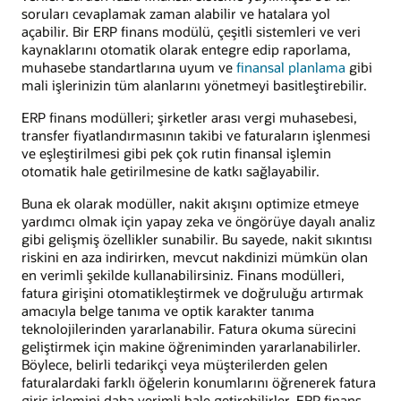
soruları cevaplamak zaman alabilir ve hatalara yol
açabilir. Bir ERP finans modülü, çeşitli sistemleri ve veri
kaynaklarını otomatik olarak entegre edip raporlama,
muhasebe standartlarına uyum ve
finansal planlama
gibi
mali işlerinizin tüm alanlarını yönetmeyi basitleştirebilir.
ERP finans modülleri; şirketler arası vergi muhasebesi,
transfer fiyatlandırmasının takibi ve faturaların işlenmesi
ve eşleştirilmesi gibi pek çok rutin finansal işlemin
otomatik hale getirilmesine de katkı sağlayabilir.
Buna ek olarak modüller, nakit akışını optimize etmeye
yardımcı olmak için yapay zeka ve öngörüye dayalı analiz
gibi gelişmiş özellikler sunabilir. Bu sayede, nakit sıkıntısı
riskini en aza indirirken, mevcut nakdinizi mümkün olan
en verimli şekilde kullanabilirsiniz. Finans modülleri,
fatura girişini otomatikleştirmek ve doğruluğu artırmak
amacıyla belge tanıma ve optik karakter tanıma
teknolojilerinden yararlanabilir. Fatura okuma sürecini
geliştirmek için makine öğreniminden yararlanabilirler.
Böylece, belirli tedarikçi veya müşterilerden gelen
faturalardaki farklı öğelerin konumlarını öğrenerek fatura
giriş işlemini daha verimli hale getirebilirler. ERP finans