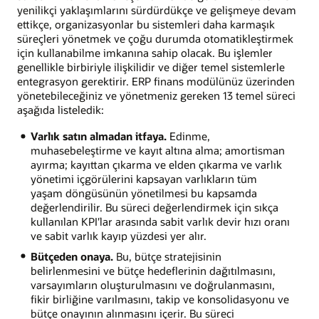
yenilikçi yaklaşımlarını sürdürdükçe ve gelişmeye devam
ettikçe, organizasyonlar bu sistemleri daha karmaşık
süreçleri yönetmek ve çoğu durumda otomatikleştirmek
için kullanabilme imkanına sahip olacak. Bu işlemler
genellikle birbiriyle ilişkilidir ve diğer temel sistemlerle
entegrasyon gerektirir. ERP finans modülünüz üzerinden
yönetebileceğiniz ve yönetmeniz gereken 13 temel süreci
aşağıda listeledik:
Varlık satın almadan itfaya.
Edinme,
muhasebeleştirme ve kayıt altına alma; amortisman
ayırma; kayıttan çıkarma ve elden çıkarma ve varlık
yönetimi içgörülerini kapsayan varlıkların tüm
yaşam döngüsünün yönetilmesi bu kapsamda
değerlendirilir. Bu süreci değerlendirmek için sıkça
kullanılan KPI'lar arasında sabit varlık devir hızı oranı
ve sabit varlık kayıp yüzdesi yer alır.
Bütçeden onaya.
Bu, bütçe stratejisinin
belirlenmesini ve bütçe hedeflerinin dağıtılmasını,
varsayımların oluşturulmasını ve doğrulanmasını,
fikir birliğine varılmasını, takip ve konsolidasyonu ve
bütçe onayının alınmasını içerir. Bu süreci