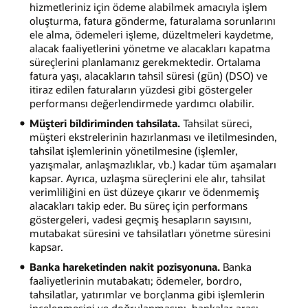
hizmetleriniz için ödeme alabilmek amacıyla işlem
oluşturma, fatura gönderme, faturalama sorunlarını
ele alma, ödemeleri işleme, düzeltmeleri kaydetme,
alacak faaliyetlerini yönetme ve alacakları kapatma
süreçlerini planlamanız gerekmektedir. Ortalama
fatura yaşı, alacakların tahsil süresi (gün) (DSO) ve
itiraz edilen faturaların yüzdesi gibi göstergeler
performansı değerlendirmede yardımcı olabilir.
Müşteri bildiriminden tahsilata.
Tahsilat süreci,
müşteri ekstrelerinin hazırlanması ve iletilmesinden,
tahsilat işlemlerinin yönetilmesine (işlemler,
yazışmalar, anlaşmazlıklar, vb.) kadar tüm aşamaları
kapsar. Ayrıca, uzlaşma süreçlerini ele alır, tahsilat
verimliliğini en üst düzeye çıkarır ve ödenmemiş
alacakları takip eder. Bu süreç için performans
göstergeleri, vadesi geçmiş hesapların sayısını,
mutabakat süresini ve tahsilatları yönetme süresini
kapsar.
Banka hareketinden nakit pozisyonuna.
Banka
faaliyetlerinin mutabakatı; ödemeler, bordro,
tahsilatlar, yatırımlar ve borçlanma gibi işlemlerin
incelenmesini ve doğrulanmasını, bankalar arası