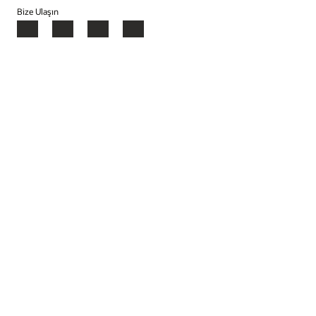
Bize Ulaşın
Facebook
X
LinkedIn
YouTube