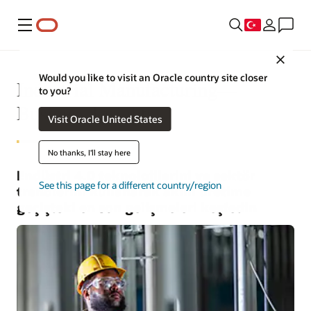
Menü
Close
Would you like to visit an Oracle country site closer
Industrial Manufacturing—
to you?
Business Insights
Visit Oracle United States
No thanks, I'll stay here
Endüstri 4.0 teknolojilerini ve sektör
See this page for a different country/region
trendlerini kullanarak akıllı üretime
geçişteki en son gelişmeleri keşfedin