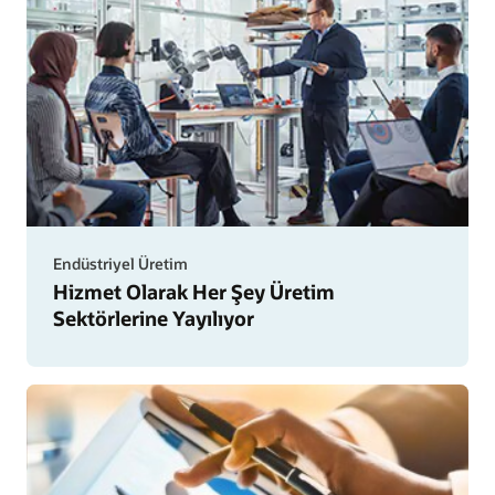
Endüstriyel Üretim
Hizme
Hizmet Olarak Her Şey Üretim
Olarak
Sektörlerine Yayılıyor
Her
Şey
Üreti
Sektör
Yayılıy