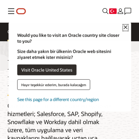
Menü
Close
Genel Bakış
Integration Services
Documentation
Would you like to visit an Oracle country site closer
to you?
Size daha yakın bir ülkenin Oracle web sitesini
ziyaret etmek ister misiniz?
Entegrasyon
Visit Oracle United States
Hizmetleri
Hayır teşekkür ederim, burada kalacağım
See this page for a different country/region
Oracle Cloud Infrastructure entegrasyon
hizmetleri; Salesforce, SAP, Shopify,
Snowflake ve Workday dahil olmak
üzere, tüm uygulama ve veri
kaynaklarını bağlayarak uçtan uca