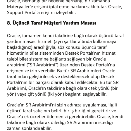
Oracle, herhangi bir nedenle herhangi bir zamanda
Materyaller'e erişimi iptal etme hakkını saklı tutar. Oracle,
Support Portal'a erişimi izleyebilir.
8. Üçüncü Taraf Müşteri Yardım Masası
Oracle, tamamen kendi takdirine bağlı olarak üçüncü taraf
yardım masası hizmeti (ayrı şartlar altında kullanmaya
başladığınız) aracılığıyla, söz konusu üçüncü taraf
hizmetinin bilet sisteminden Destek Portalı'nın hizmet
talebi bilet sistemine bağlantı sağlayan bir Oracle
arabirimi ("SR Arabirimi") üzerinden Destek Portalı'na
erişmenize izin verebilir. Bu tür SR Arabirimleri Oracle
tarafından geliştirilecek ve desteklenecek olup Destek
Portalı'nın bir parçası olarak kabul edilecektir. Bu tür SR
Arabirimi, Oracle'ın takdirine bağlı olarak tek yönlü (bir
yön) veya çift yönlü (iki yön) bağlantı sağlayabilir.
Oracle’ın SR Arabirimi'ni sizin adınıza uygulaması, ilgili
üçüncü taraf satıcının belirli bir iş birliğini gerektirir ve
Oracle'a ek ücretler ödemenizi gerektirebilir. Oracle, kendi
takdirine bağlı olarak dilediği SR Arabirimi'ni istediği
zaman sonlandırabilir.