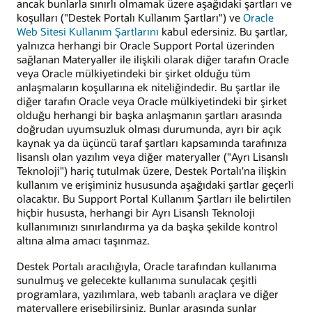
ancak bunlarla sınırlı olmamak üzere aşağıdaki şartları ve
koşulları ("Destek Portalı Kullanım Şartları") ve
Oracle
Web Sitesi Kullanım Şartlarını
kabul edersiniz. Bu şartlar,
yalnızca herhangi bir Oracle Support Portal üzerinden
sağlanan Materyaller ile ilişkili olarak diğer tarafın Oracle
veya Oracle mülkiyetindeki bir şirket olduğu tüm
anlaşmaların koşullarına ek niteliğindedir. Bu şartlar ile
diğer tarafın Oracle veya Oracle mülkiyetindeki bir şirket
olduğu herhangi bir başka anlaşmanın şartları arasında
doğrudan uyumsuzluk olması durumunda, ayrı bir açık
kaynak ya da üçüncü taraf şartları kapsamında tarafınıza
lisanslı olan yazılım veya diğer materyaller ("Ayrı Lisanslı
Teknoloji") hariç tutulmak üzere, Destek Portalı'na ilişkin
kullanım ve erişiminiz hususunda aşağıdaki şartlar geçerli
olacaktır. Bu Support Portal Kullanım Şartları ile belirtilen
hiçbir hususta, herhangi bir Ayrı Lisanslı Teknoloji
kullanımınızı sınırlandırma ya da başka şekilde kontrol
altına alma amacı taşınmaz.
Destek Portalı aracılığıyla, Oracle tarafından kullanıma
sunulmuş ve gelecekte kullanıma sunulacak çeşitli
programlara, yazılımlara, web tabanlı araçlara ve diğer
materyallere erişebilirsiniz. Bunlar arasında şunlar