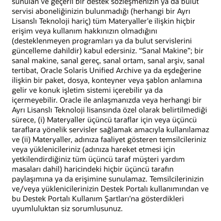
sunulan ve geçerli bir destek sözleşmenizin ya da bulut
servisi aboneliğinizin bulunmadığı (herhangi bir Ayrı
Lisanslı Teknoloji hariç) tüm Materyaller'e ilişkin hiçbir
erişim veya kullanım hakkınızın olmadığını
(desteklenmeyen programları ya da bulut servislerini
güncelleme dahildir) kabul edersiniz. “Sanal Makine”; bir
sanal makine, sanal gereç, sanal ortam, sanal arşiv, sanal
tertibat, Oracle Solaris Unified Archive ya da eşdeğerine
ilişkin bir paket, dosya, konteyner veya şablon anlamına
gelir ve konuk işletim sistemi içerebilir ya da
içermeyebilir. Oracle ile anlaşmanızda veya herhangi bir
Ayrı Lisanslı Teknoloji lisansında özel olarak belirtilmediği
sürece, (i) Materyaller üçüncü taraflar için veya üçüncü
taraflara yönelik servisler sağlamak amacıyla kullanılamaz
ve (ii) Materyaller, adınıza faaliyet gösteren temsilcileriniz
veya yüklenicileriniz (adınıza hareket etmesi için
yetkilendirdiğiniz tüm üçüncü taraf müşteri yardım
masaları dahil) haricindeki hiçbir üçüncü tarafın
paylaşımına ya da erişimine sunulamaz. Temsilcilerinizin
ve/veya yüklenicilerinizin Destek Portalı kullanımından ve
bu Destek Portalı Kullanım Şartları'na gösterdikleri
uyumluluktan siz sorumlusunuz.