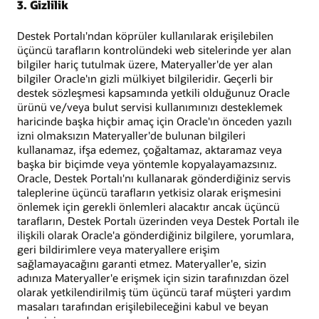
3. Gizlilik
Destek Portalı'ndan köprüler kullanılarak erişilebilen
üçüncü tarafların kontrolündeki web sitelerinde yer alan
bilgiler hariç tutulmak üzere, Materyaller'de yer alan
bilgiler Oracle'ın gizli mülkiyet bilgileridir. Geçerli bir
destek sözleşmesi kapsamında yetkili olduğunuz Oracle
ürünü ve/veya bulut servisi kullanımınızı desteklemek
haricinde başka hiçbir amaç için Oracle'ın önceden yazılı
izni olmaksızın Materyaller'de bulunan bilgileri
kullanamaz, ifşa edemez, çoğaltamaz, aktaramaz veya
başka bir biçimde veya yöntemle kopyalayamazsınız.
Oracle, Destek Portalı'nı kullanarak gönderdiğiniz servis
taleplerine üçüncü tarafların yetkisiz olarak erişmesini
önlemek için gerekli önlemleri alacaktır ancak üçüncü
tarafların, Destek Portalı üzerinden veya Destek Portalı ile
ilişkili olarak Oracle'a gönderdiğiniz bilgilere, yorumlara,
geri bildirimlere veya materyallere erişim
sağlamayacağını garanti etmez. Materyaller'e, sizin
adınıza Materyaller'e erişmek için sizin tarafınızdan özel
olarak yetkilendirilmiş tüm üçüncü taraf müşteri yardım
masaları tarafından erişilebileceğini kabul ve beyan