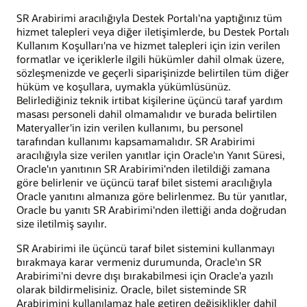
SR Arabirimi aracılığıyla Destek Portalı'na yaptığınız tüm
hizmet talepleri veya diğer iletişimlerde, bu Destek Portalı
Kullanım Koşulları'na ve hizmet talepleri için izin verilen
formatlar ve içeriklerle ilgili hükümler dahil olmak üzere,
sözleşmenizde ve geçerli siparişinizde belirtilen tüm diğer
hüküm ve koşullara, uymakla yükümlüsünüz.
Belirlediğiniz teknik irtibat kişilerine üçüncü taraf yardım
masası personeli dahil olmamalıdır ve burada belirtilen
Materyaller'in izin verilen kullanımı, bu personel
tarafından kullanımı kapsamamalıdır. SR Arabirimi
aracılığıyla size verilen yanıtlar için Oracle'ın Yanıt Süresi,
Oracle'ın yanıtının SR Arabirimi'nden iletildiği zamana
göre belirlenir ve üçüncü taraf bilet sistemi aracılığıyla
Oracle yanıtını almanıza göre belirlenmez. Bu tür yanıtlar,
Oracle bu yanıtı SR Arabirimi'nden ilettiği anda doğrudan
size iletilmiş sayılır.
SR Arabirimi ile üçüncü taraf bilet sistemini kullanmayı
bırakmaya karar vermeniz durumunda, Oracle'ın SR
Arabirimi'ni devre dışı bırakabilmesi için Oracle'a yazılı
olarak bildirmelisiniz. Oracle, bilet sisteminde SR
Arabirimini kullanılamaz hale getiren değişiklikler dahil