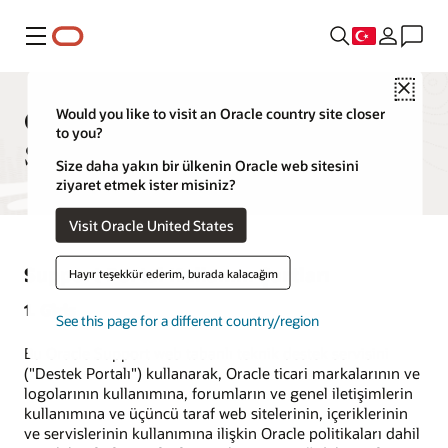
Menü
Close
Oracle Support Portal Kullanım
Would you like to visit an Oracle country site closer
to you?
Şartları
Size daha yakın bir ülkenin Oracle web sitesini
ziyaret etmek ister misiniz?
Visit Oracle United States
Support Portal Kullanım Şartları
Hayır teşekkür ederim, burada kalacağım
1. Giriş
See this page for a different country/region
Bu Oracle Support web tabanlı teknik destek servisini
("Destek Portalı") kullanarak, Oracle ticari markalarının ve
logolarının kullanımına, forumların ve genel iletişimlerin
kullanımına ve üçüncü taraf web sitelerinin, içeriklerinin
ve servislerinin kullanımına ilişkin Oracle politikaları dahil