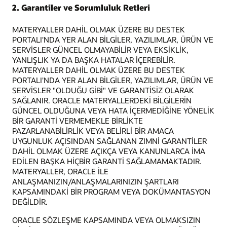
2. Garantiler ve Sorumluluk Retleri
MATERYALLER DAHİL OLMAK ÜZERE BU DESTEK
PORTALI'NDA YER ALAN BİLGİLER, YAZILIMLAR, ÜRÜN VE
SERVİSLER GÜNCEL OLMAYABİLİR VEYA EKSİKLİK,
YANLIŞLIK YA DA BAŞKA HATALAR İÇEREBİLİR.
MATERYALLER DAHİL OLMAK ÜZERE BU DESTEK
PORTALI'NDA YER ALAN BİLGİLER, YAZILIMLAR, ÜRÜN VE
SERVİSLER "OLDUĞU GİBİ" VE GARANTİSİZ OLARAK
SAĞLANIR. ORACLE MATERYALLERDEKİ BİLGİLERİN
GÜNCEL OLDUĞUNA VEYA HATA İÇERMEDİĞİNE YÖNELİK
BİR GARANTİ VERMEMEKLE BİRLİKTE
PAZARLANABİLİRLİK VEYA BELİRLİ BİR AMACA
UYGUNLUK AÇISINDAN SAĞLANAN ZIMNİ GARANTİLER
DAHİL OLMAK ÜZERE AÇIKÇA VEYA KANUNLARCA İMA
EDİLEN BAŞKA HİÇBİR GARANTİ SAĞLAMAMAKTADIR.
MATERYALLER, ORACLE İLE
ANLAŞMANIZIN/ANLAŞMALARINIZIN ŞARTLARI
KAPSAMINDAKİ BİR PROGRAM VEYA DOKÜMANTASYON
DEĞİLDİR.
ORACLE SÖZLEŞME KAPSAMINDA VEYA OLMAKSIZIN