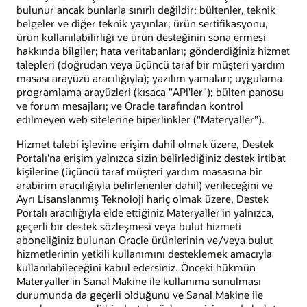
bulunur ancak bunlarla sınırlı değildir: bültenler, teknik
belgeler ve diğer teknik yayınlar; ürün sertifikasyonu,
ürün kullanılabilirliği ve ürün desteğinin sona ermesi
hakkında bilgiler; hata veritabanları; gönderdiğiniz hizmet
talepleri (doğrudan veya üçüncü taraf bir müşteri yardım
masası arayüzü aracılığıyla); yazılım yamaları; uygulama
programlama arayüzleri (kısaca "API'ler"); bülten panosu
ve forum mesajları; ve Oracle tarafından kontrol
edilmeyen web sitelerine hiperlinkler ("Materyaller").
Hizmet talebi işlevine erişim dahil olmak üzere, Destek
Portalı'na erişim yalnızca sizin belirlediğiniz destek irtibat
kişilerine (üçüncü taraf müşteri yardım masasına bir
arabirim aracılığıyla belirlenenler dahil) verileceğini ve
Ayrı Lisanslanmış Teknoloji hariç olmak üzere, Destek
Portalı aracılığıyla elde ettiğiniz Materyaller'in yalnızca,
geçerli bir destek sözleşmesi veya bulut hizmeti
aboneliğiniz bulunan Oracle ürünlerinin ve/veya bulut
hizmetlerinin yetkili kullanımını desteklemek amacıyla
kullanılabileceğini kabul edersiniz. Önceki hükmün
Materyaller'in Sanal Makine ile kullanıma sunulması
durumunda da geçerli olduğunu ve Sanal Makine ile