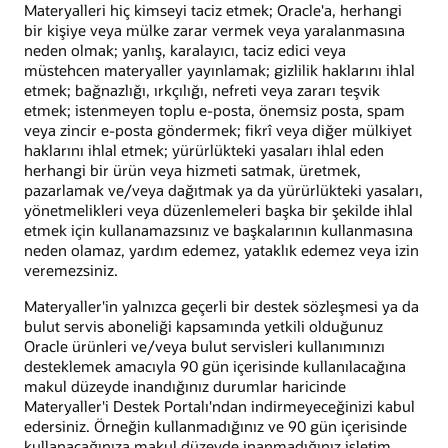
Materyalleri hiç kimseyi taciz etmek; Oracle'a, herhangi
bir kişiye veya mülke zarar vermek veya yaralanmasına
neden olmak; yanlış, karalayıcı, taciz edici veya
müstehcen materyaller yayınlamak; gizlilik haklarını ihlal
etmek; bağnazlığı, ırkçılığı, nefreti veya zararı teşvik
etmek; istenmeyen toplu e-posta, önemsiz posta, spam
veya zincir e-posta göndermek; fikrî veya diğer mülkiyet
haklarını ihlal etmek; yürürlükteki yasaları ihlal eden
herhangi bir ürün veya hizmeti satmak, üretmek,
pazarlamak ve/veya dağıtmak ya da yürürlükteki yasaları,
yönetmelikleri veya düzenlemeleri başka bir şekilde ihlal
etmek için kullanamazsınız ve başkalarının kullanmasına
neden olamaz, yardım edemez, yataklık edemez veya izin
veremezsiniz.
Materyaller'in yalnızca geçerli bir destek sözleşmesi ya da
bulut servis aboneliği kapsamında yetkili olduğunuz
Oracle ürünleri ve/veya bulut servisleri kullanımınızı
desteklemek amacıyla 90 gün içerisinde kullanılacağına
makul düzeyde inandığınız durumlar haricinde
Materyaller'i Destek Portalı'ndan indirmeyeceğinizi kabul
edersiniz. Örneğin kullanmadığınız ve 90 gün içerisinde
kullanacağınıza makul düzeyde inanmadığınız işletim