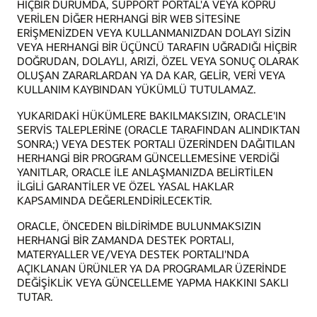
HİÇBİR DURUMDA, SUPPORT PORTAL'A VEYA KÖPRÜ
VERİLEN DİĞER HERHANGİ BİR WEB SİTESİNE
ERİŞMENİZDEN VEYA KULLANMANIZDAN DOLAYI SİZİN
VEYA HERHANGİ BİR ÜÇÜNCÜ TARAFIN UĞRADIĞI HİÇBİR
DOĞRUDAN, DOLAYLI, ARIZİ, ÖZEL VEYA SONUÇ OLARAK
OLUŞAN ZARARLARDAN YA DA KAR, GELİR, VERİ VEYA
KULLANIM KAYBINDAN YÜKÜMLÜ TUTULAMAZ.
YUKARIDAKİ HÜKÜMLERE BAKILMAKSIZIN, ORACLE'IN
SERVİS TALEPLERİNE (ORACLE TARAFINDAN ALINDIKTAN
SONRA;) VEYA DESTEK PORTALI ÜZERİNDEN DAĞITILAN
HERHANGİ BİR PROGRAM GÜNCELLEMESİNE VERDİĞİ
YANITLAR, ORACLE İLE ANLAŞMANIZDA BELİRTİLEN
İLGİLİ GARANTİLER VE ÖZEL YASAL HAKLAR
KAPSAMINDA DEĞERLENDİRİLECEKTİR.
ORACLE, ÖNCEDEN BİLDİRİMDE BULUNMAKSIZIN
HERHANGİ BİR ZAMANDA DESTEK PORTALI,
MATERYALLER VE/VEYA DESTEK PORTALI'NDA
AÇIKLANAN ÜRÜNLER YA DA PROGRAMLAR ÜZERİNDE
DEĞİŞİKLİK VEYA GÜNCELLEME YAPMA HAKKINI SAKLI
TUTAR.