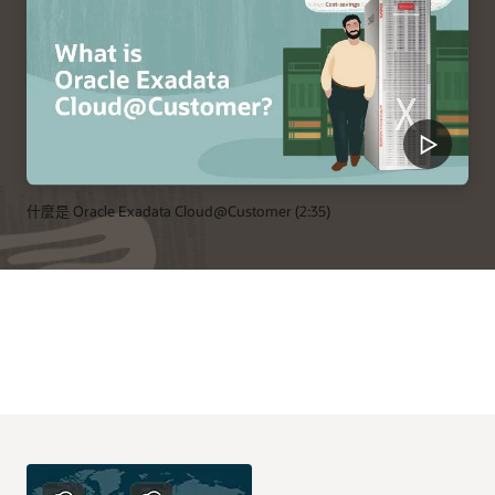
什麼是 Oracle Exadata Cloud@Customer (2:35)