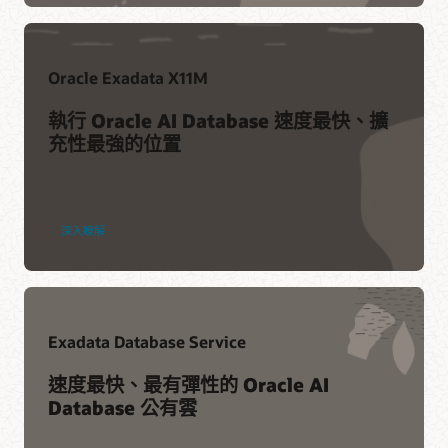
Infrastructure 功能的重要設定和管理資訊，讓您能夠充分運用
Cloud@Customer
資源。
X11M
深入瞭解
資訊圖表：美國前 3 大電信公司選擇使用 Exadata Cloud
Oracle Exadata X11M
(PDF)
TechTarget：Oracle Exadata 更新提高效能，以滿足 AI 需
Exadata Database Service on Cloud@Customer X11M 產
資訊圖表：10 家大型金融服務公司中有 9 家選擇 Oracle
執行 Oracle AI Database 速度最快、擴
求
品資料表 (PDF)
Exadata (PDF)
充性最強的位置
SiliconANGLE：Oracle 在新的 Exadata 機器中提供高速向
Exadata Database Service on Exadata Cloud@Customer
銀行業適用的 Oracle Exadata Cloud@Customer (PDF)
量搜尋功能
X10M (PDF)
Cloud@Customer 常見問題 (PDF)
產品資料表：Autonomous Database on Exadata
HyperFRAME Research：Oracle 的 AI 資料庫：一個平台全
Cloud@Customer X10M (PDF)
Oracle
面掌控 (PDF)
深入瞭解
Exadata
常見問題：Autonomous Database on Dedicated Exadata
X11M
HyperFRAME 研究：Exadata X11M 是 Oracle Database 工
Infrastructure
其他資訊
作負載的黃金標準嗎？
介紹 Oracle Autonomous Database 的新低成本進入點
(10：26)
Exadata Database Service
富比士：Oracle Exadata X11M 為企業帶來什麽？
資訊圖表：使用 Oracle Exadata 改善健康照護資料管理
(PDF)
Techstrong ITSM：Oracle 提升 Exadata Database 效能
速度最快、最有彈性的 Oracle AI
Database 公有雲