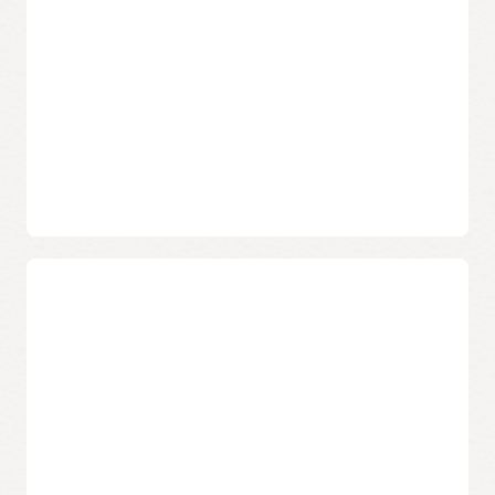
護。
Oracle Cloud 深度防禦 (PDF)
Exadata Cloud@Customer 安全控制 (PDF)
沒有單點故障
利用 Exadata 的完整伺服器、儲存和網路備援，使重要的
Oracle Database 能夠在各種故障間全天候執行。
主動故障管理
Exadata Cloud@Customer 上的 Autonomous Database 透過
AI，在使用者發現前即預先檢測並修復潛在問題，協助提高
Oracle Database 的可用性。
Oracle Real Application Clusters (RAC)
降低成本
Oracle Exadata Cloud@Customer 使用 Oracle RAC 為您的
Oracle Database 啟用內部部署效能擴展和高可用性。
每個 OCPU 效能更高
Oracle Exadata Cloud@Customer 上的 OCPU 是由實體 CPU
Oracle Active Data Guard
核心而非其他服務上的虛擬核心進行啟用，這使每個資料庫授
權的能力提高 2 倍。
為了提供業務連續性和災害復原，Active Data Guard 會在您的
資料中心或站外維護同步備用資料庫和 Oracle Database 複
本。
所需的 OCPU 更少
與其他內部部署雲端資料庫產品相比，執行 Oracle Database
深入瞭解
的成本最多降低 26％，因為將 SQL 查詢和其他操作卸載到儲存
伺服器可以減少所需的計費資源量。
勢在必行的自主技術—競爭者均未趕上 Oracle 的腳步
(PDF)