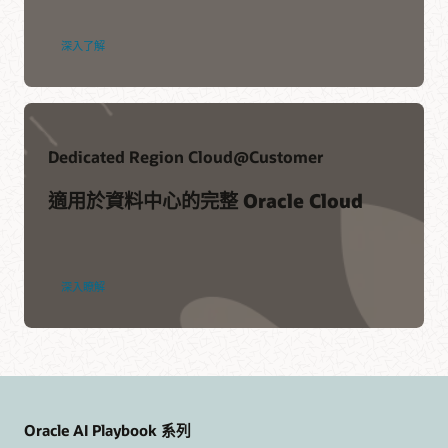
Exadata
深入了解
Database
Service
Dedicated Region Cloud@Customer
適用於資料中心的完整 Oracle Cloud
Dedicated
深入瞭解
Region
Cloud@Customer
Oracle AI Playbook 系列