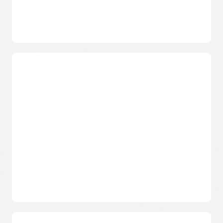
靈活的訂閱價格
Oracle Maximum Availability Architecture 參考架構 (PDF)
您可以選擇全配或自帶授權定價來最佳化創新和成本，並且可
以在不中斷資料庫操作的情況下上下擴展耗用量。
減少現場管理
軟體功能
使用 Exadata Cloud@Customer 最多可將管理資料庫基礎架構
的成本降低 69％，而使用 Autonomous Database 可降低
雲端控制面板
80％或更多。
您的使用者透過加密的 Web 瀏覽器、命令列介面或 REST API
連線到 Oracle Cloud Infrastructure 控制面板來安全地配置和
深入瞭解
管理資料庫。
Wikibon 分析：Exadata Cloud@Customer 上的
Autonomous Database 能將成本削減多達 40％ (PDF)
智慧型掃描
使用智慧儲存伺服器，您可以更快地執行資料密集型 SQL 查詢
和分析，這些儲存伺服器可以減輕資料庫伺服器的處理負擔，
並最大程度地減少資料傳輸的必要。
持續性記憶體最佳化
透過直接存取共享儲存伺服器中多達 18 TB 的永久性記憶體
(PMEM)，您無需操作系統或支付網路開銷，交易處理應用程式
的 SQL 延遲最多可減少 90％。
Exadata Cloud@Customer X8M 型態
自動化資源管理