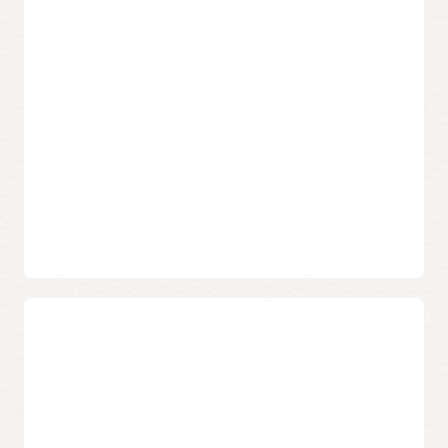
(RDS) 相比，您的 Database Cloud 會使用 60 多種獨特的
完整堆疊 Oracle Database 解決方案
Oracle Database 功能，SQL 讀取 IOPS 的次數最多提高 12 倍，
透過由 Oracle Cloud 專家管理和修補的完整堆疊整合解決方
SQL 輸送量提高 10 倍，而且 SQL 延遲降低 98％，執行速度更
案，您可以更輕鬆地執行具有最佳效能、效率和擴展性的
快，整合率更高。
Oracle Database。
具成本效益的雲端經濟效益
高效能
Exadata Cloud@Customer 可以透過即時擴展和縮減資源以實
您至關重要的 OLTP 和分析應用程式執行速度更快，因為 SQL
現隨需付費的真實定價，從而降低您的系統管理成本，並且
查詢和 Oracle Machine Learning 分析會卸載多達 12 部智慧儲
Autonomous Database 可以最佳化耗用成本。
存伺服器，這些伺服器都具有持續性記憶體 IO 加速功能。
深入瞭解
簡化資料庫合併
IDC Analysis：內部部署客戶現在可以從 Autonomous
透過在 AWS Outposts 上使用 Oracle Multitenant，以及比 RDS
Database中受益 (PDF)
大 7 倍的資料庫來合併更多的資料庫，並使用融合的 Oracle
資料表：Exadata Cloud@Customer (PDF)
Database 功能組合不同類型的資料庫，以降低您企業內部的 IT
複雜性。
Exadata Cloud@Customer 定價
Autonomous Database
零資料遺失和停機時間
自動擴展
內建的容錯能力以及用於內部部署和遠端災害復原的選項，使
根據應用程式的即時工作負載要求，自動增加和減少資源耗
您能夠為至關重要的 Oracle Database 實現更高的可用性。
用，而不會中斷資料庫操作。
深入瞭解
自動微調
警告：Azure Stack、AWS Outposts 不適用於內部部署雲
不斷分析和微調 Oracle Database 的執行情況以最佳化資料庫
端工作負載 (PDF)