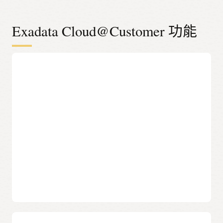
任
何
雲
端
Exadata Cloud@Customer 功能
加
速
執
行
工
關鍵差異化因素
作
負
載
Database Cloud 簡化
您的使用者、開發人員和 IT 員工可以透過自助服務和高效能的
Oracle Database Cloud 進行有效率的操作，而無需進行基礎架
構管理。
資料主權
您的資料庫會被保護在資料中心防火牆之後，以滿足資料主
權、安全性和治理要求。
自動化管理
Oracle 專家使用機器學習技術來管理資料中心中的 Exadata
Cloud@Customer，您可選擇要管理自己的資料庫，還是讓
Oracle 透過 Autonomous Database 為您管理。
資料庫效能
Exadata 效能、規模和可用性
與 AWS Outposts 上的 Amazon Relational Database Service