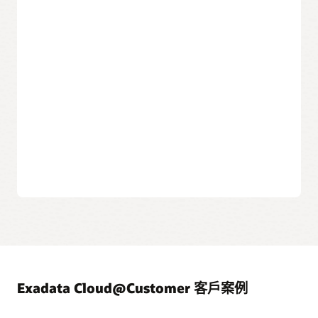
借助內建的 IO 資源管理以及 ML 型自動索引和 Autonomous
Exadata X8M 基本系統
Database 微調功能，您的資料庫可以持續快速執行。
啟用 0 到 48 個 OCPU，並具有 38 TB 的 NVMe 快閃快取，74
TB 的可用儲存空間和多達 150 萬個 SQL IOPS。
混合欄位壓縮
將儲存和載入資料倉庫和資料庫檔案所需的儲存量減少多達 12
Exadata X8M 四分之一機架
倍，是儲存型壓縮的四倍。
啟用 0 到 100 個 OCPU，其中包含 4.5 TB 的 PMEM，76 TB 的
NVMe 快閃快取，149 TB 的可用儲存空間以及多達 300 萬個
整合資料保護
SQL IOPS。
使用與 Oracle Zero Data Los Recovery Appliance 和 Database
Backup Cloud Service 的雲端控制面板整合來保護資料庫。
Exadata X8M 半機架
使用 9 TB 的 PMEM，153 TB 的 NVMe 快閃快取，298 TB 的
可用儲存空間以及多達 600 萬個 SQL IOPS，啟用 0 到 200 個
OCPU。
Exadata X8M 完整機架
啟用 0 到 100 個 OCPU，其中包含 4.5 TB 的 PMEM，76 TB 的
NVMe 快閃快取，149 TB 的可用儲存空間以及多達 300 萬個
SQL IOPS。
高效能網路
Exadata Cloud@Customer 客戶案例
通過融合乙太網路內部聯網的 100Gb/秒 RDMA 加速資料庫查
詢，並利用多達 16 條 25 Gb/秒 乙太網路連線到應用程式伺服
器和多雲端環境。