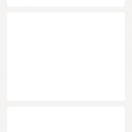
快速資料庫佈建
強大的安全性
您的開發人員可以透過快速佈建完整規模的資料庫來存取高效
能的自助資料庫，進而省去等待時間。
深度防禦
Oracle Cloud 透過多層 ML 安全性來保護重要的 Oracle
Oracle Machine Learning
Database，以即時識別和應對威脅。
您的開發人員可以輕鬆地將機器學習 (ML) 功能新增到資料庫應
用程式中，並在不移動資料的情況下將建置 ML 模型的速度提
端到端加密
高 10 倍。
持續啟用的加密功能會保護您 Oracle Database 中的私有資
料，其中的靜止、動態資料均會受到加密，並透過客戶擁有的
深入瞭解
加密金鑰加以備份。
Constellation Research：Oracle 為下一代運算平台籌募資
金 (PDF)
資料駐留和安全性
ESG 分析：Oracle Autonomous Database 即將在您的資
Exadata Cloud@Customer 透過將所有資料庫資訊保留在資料
料中心登場 (PDF)
中心，以協助您滿足資料駐留和安全性要求。
IDC 資訊圖表：更好的業務成果 (PDF)
Oracle 進行的完整堆疊修補
Oracle 建立完整的修補程式集，並與 IT 團隊協調其快速部署，
高可用性
以減少威脅和風險，而不會中斷您的業務。
Oracle Maximum Availability Architecture
深入瞭解
使用實證有效的 Oracle Maximum Availability Architecture 最
佳實務，最大程度地提高 Oracle Database 資料的可用性和保
Cloud@Customer 事實資訊 (PDF)