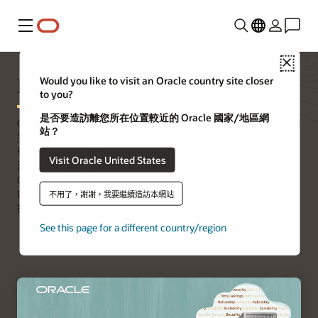
功能表
Close
Exadata Cloud@Customer
Would you like to visit an Oracle country site closer
to you?
是否要造訪離您所在位置較近的 Oracle 國家/地區網
Oracle Exadata Cloud@Customer 將 Exadata Database Service 和
站？
完全託管 Autonomous AI Database 的效能、自動化和經濟效益
帶入企業資料中心。這是客戶在資料中心開始使用雲端資料庫資
Visit Oracle United States
源最簡單的方式，有助於滿足嚴格的資料駐留要求。Exadata
Cloud@Customer 整合了獨特的最佳化功能，可讓 Oracle AI
Database 工作負載的執行速度更快、管理工作更少且成本更低，
不用了，謝謝，我要繼續造訪本網站
讓組織能夠從資料中獲得更多價值。
See this page for a different country/region
試用 Oracle Cloud Free Tier