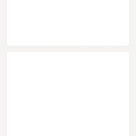
效能，適應隨時間變化的應用程式開發、生產交易處理和資料
ESG 分析：明確的選擇 (PDF)
倉儲工作負載。
Oracle Exadata Database Cloud@Customer (2:06)
自動佈建
您的開發團隊可以利用自助 Database Cloud 提高生產力，該雲
端可以在幾秒鐘內配置新的資料倉庫和開發資料庫。
自動化的故障管理和修補
透過自動應用最新的軟體更新和安全修補程式，保護資料庫免
Oracle Database Cloud
受因故障、維護、使用者錯誤和網路攻擊而導致的停機時間。
融合式資料庫
計量收費的經濟效益
您可以在 Oracle Database 中使用多個資料庫模型來建立創新
的應用程式，而不會因多個單一用途的資料庫造成管理和安全
Autonomous Database 僅會根據您實際的 OCPU 耗用量向您
性零散。
收取費用，可協助您將資料庫成本降低多達 90％。
合併資料庫管理
深入瞭解
您的 IT 團隊可以更有效率地運作，因為他們可以使用 Oracle
Oracle Autonomous Database 中止 IT 外包問題 (PDF)
Multitenant 一次管理多達 4,096 個資料庫，而不是管理單個系
新聞稿：客戶資料中心現已提供 Oracle Autonomous
統或資料庫執行個體。
Database
Exadata Cloud@Customer + Dedicated Regions 的產品
所有資料庫版本
定位是「勢不可擋的強力產品」(PDF)
透過在單一系統上使用多個 Oracle Database 版本合併資料庫
或執行 Autonomous Database 來簡化數位轉型。
Oracle Autonomous Database