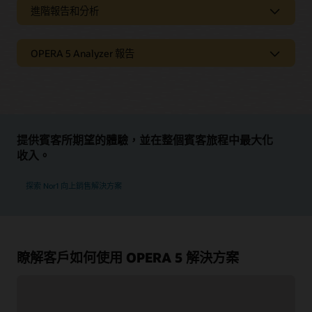
進階報告和分析
OPERA Vacation Ownership 提供管理混合用途物業的主要功
適用於多位置、多物業的集
自動化的多級費率和庫存控
最大化銷售和活動業務
能，包括公寓單位和飯店客房。此外，您還可以在 OPERA 提
中化系統
制
供的全方位 PMS 功能中新增度假租賃功能。
直觀的銷售畫面有助引導專
支援複雜的作業，例如共用
為員工提供支援，以提升團體銷售業績，強化活動和會議執
OPERA 5 Analyzer 報告
資料導向的決策
員完成預訂流程
預訂和忠誠度會員
行，以智慧定價提高利潤，並實現有效的銷售線索管理。
專為飯店產業設計
OPERA Analyzer 報告
閱讀 OPERA Room Reservations 相關資訊 (PDF)
藉助 Oracle Hospitality OPERA Advanced Reporting and
提高團體銷售收入
Analytics，您可以深入瞭解資料，從而做出更明智的決
Hospitality Analyzer 報告提供 OPERA 5 內部部署的全面檢
瞭解進階的 OPERA Cloud Distribution
完全可設定且客製化的合約
靈活的輪租規則，公平、公
策。該產品具有內建的資料清理功能、各種標準報告和
視。藉助這些報告，IT 員工能夠增強 OPERA 5 的維護和績效管
條款
正地分配客房
KPI，以及用於特設查詢、自訂檢視和報告的工具。
理。
充分提高團體銷售、會議和
透過網路通路自動執行預
以規則為基礎的作業和房務
提供有關每位業主和單位的
宴會的銷售收入
訂，並在線上銷售會議場地
提供賓客所期望的體驗，並在整個賓客旅程中最大化
管理功能
月度和年度財務報表
取得營運洞察
提升績效評估
利用強大的銷售工具提高員
運用智慧定價功能提高獲利
收入。
最佳化飯店業務效率
工的能力，以達成目標
能力
每份報告皆提供 OPERA 5 產品的相關資訊。
從跨職能領域 (包括飯店
在適當的時間透過警示為
為中央銷售團隊提供支援
探索 Nor1 向上銷售解決方案
營運、收入管理、銷售和
相關人員提供資訊
收入匯集與部分所有權功能
運用 Oracle Hospitality
餐飲) 擷取的資料中取得
OPERA Property 產品降低
Central Sales 能夠滿足連鎖飯店的地區或全球銷售團隊的需
狀況檢查分析器
特殊介面 IFC8 分析器
透過靈活的管理，提升業主
洞察
使用功能強大的工具進行
總體擁有成本
求，並利用銷售線索發送模組為選定的飯店提供潛在業務。
和住客滿意度
特設資料查詢和自訂報告
資料庫分析器
OXI 分析器
前台服務人員可為業主和飯
運用標準報告和預建的
店客人提供服務，從而降低
日終處理分析器
中央系統分析器
KPI，瞭解部門、飯店或
提升銷售成效
讓業務分析師能夠從
瞭解客戶如何使用 OPERA 5 解決方案
人員配置需求
連鎖飯店的績效
Microsoft Excel 匯出和
列印分析器
匯入資料
帳戶生產儀表板
客戶與聯絡人管理
潛在客戶管理
探索 OPERA Vacation Ownership (PDF)
按團體和個人生產提供帳戶
FIT (協商) 合約
透過檢視帳戶生產儀表板，快速瞭解特定帳戶或層級年初至今