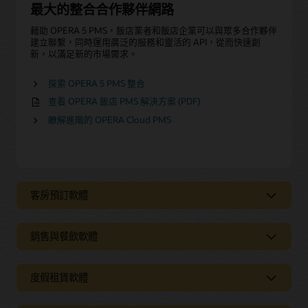
最大的整合合作夥伴網路
藉助 OPERA 5 PMS，飯店業者和飯店企業可以與眾多合作夥伴
建立聯繫，同時運用廣泛的服務和靈活的 API，從而快速創
新，以滿足新的市場需求。
探索 OPERA 5 PMS 整合
查看 OPERA 飯店 PMS 解決方案 (PDF)
瞭解進階的 OPERA Cloud PMS
客房預訂軟體
增加預訂量及收入
銷售與餐飲軟體
OPERA Room Reservations 軟體提供有關客房庫存的集中資料
庫，從而簡化對所有預訂類型的管理，包括個人、組織和團
協調餐飲及活動
體、公司、旅行社、多路線、多費率和候補名單。
度假租賃軟體
Oracle Hospitality OPERA 5 Sales and Catering 是功能齊全的
集中且直觀
客戶和活動管理應用程式，可與 OPERA 5 Property
輕鬆管理混合用途物業
Management 緊密整合，輕鬆有效地管理飯店的活動和營運。