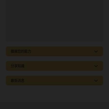
擴展您的能力
獲取合作夥伴、服務和整合服務，以適應新趨勢並滿足不
分享知識
斷變化的業務需求。
探索整合功能
觀看網路廣播或聆聽播客，瞭解最新的市場趨勢、新產品
最新消息
以及助您充分利用 Oracle 解決方案的各種秘訣和技巧。
觀看及聆聽
瞭解每個解決方案版本的新功能。
參閱版本注意事項