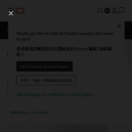
功能表
Close
總覽
Solutions
Sectors
聯絡餐旅業專家
Would you like to visit an Oracle country site closer
to you?
是否要造訪離您所在位置較近的 Oracle 國家/地區網
Oracle OPERA 5 Property
站？
Management 解決方案
Visit Oracle United States
不用了，謝謝，我要繼續造訪本網站
藉助 OPERA 5 Property Management 解決方案，酒店業者可以協調
業務的眾多方面 (包括預訂、忠誠度及銷售與餐飲)，以提升賓客服務
並提高獲利能力。無論是獨立酒店或是國際度假村，OPERA 5 能夠靈
See this page for a different country/region
活地滿足各種類型的酒店需求。
瞭解 OPERA 5 PMS (PDF)