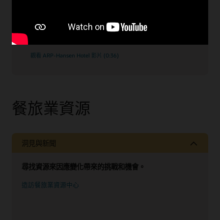
哥本哈根 ARP-Hansen Hotel Group 的 IT 專案和系
統專家 Tine Hurwitz 談 OPERA 作為業界頂尖的 PMS
的發展歷程
觀看 ARP-Hansen Hotel 影片 (0:36)
餐旅業資源
洞見與新聞
尋找資源來因應變化帶來的挑戰和機會。
造訪餐旅業資源中心