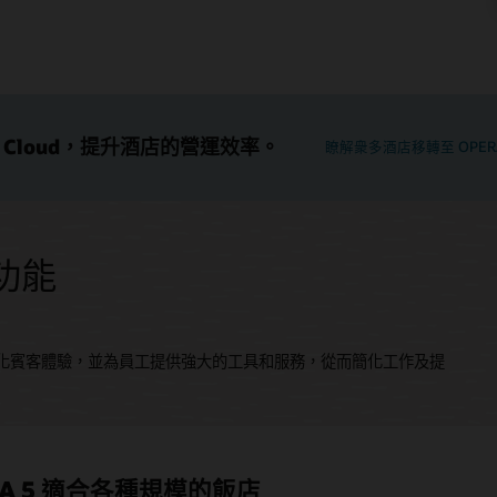
A Cloud，提升酒店的營運效率。
瞭解衆多酒店移轉至 OPERA
t 功能
的個人化賓客體驗，並為員工提供強大的工具和服務，從而簡化工作及提
RA 5 適合各種規模的飯店
預訂量及收入
餐飲及活動
管理混合用途物業
A Analyzer 報告