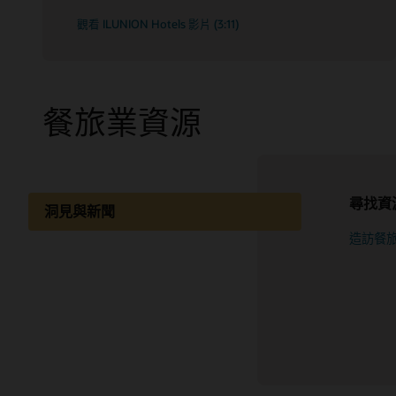
觀看 ILUNION Hotels 影片 (3:11)
餐旅業資源
尋找資
獲取合
觀看網
瞭解每
洞見與新聞
不斷變
品以及
巧。
造訪餐
參閱版
擴展您的能力
探索整
觀看及
分享知識
最新消息