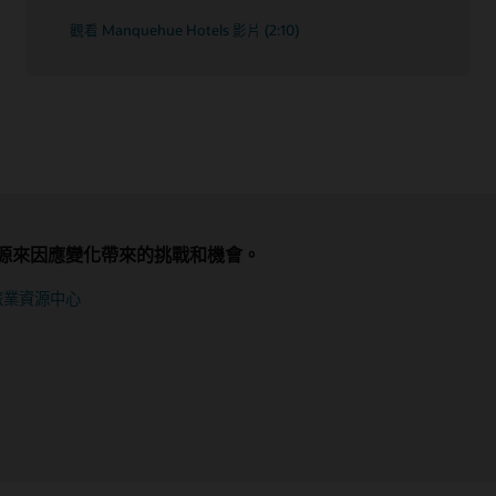
觀看 Manquehue Hotels 影片 (2:10)
源來因應變化帶來的挑戰和機會。
作夥伴、服務和整合服務，以適應新趨勢並滿足
路廣播或聆聽播客，瞭解最新的市場趨勢、新產
個解決方案版本的新功能。
化的業務需求。
助您充分利用 Oracle 解決方案的各種秘訣和技
旅業資源中心
本注意事項
合功能
聆聽