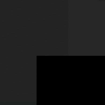
帳戶
提升
透過檢視
量。
客戶與
按團體
合約
效快照
導入合約
深入瞭解
排程
探索 O
瞭解 O
安排財務
查看 O
探索 O
瞭解進階