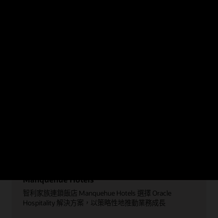
望的體驗，並在整個賓客旅程中最大化收入。
探索 No
Manquehue Hotels
智利家族連鎖飯店 Manquehue Hotels 選擇 Oracle
Hospitality 解決方案，以策略性地推動業務成長