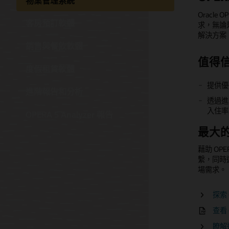
物業管理系統
Oracle
OPERA 
Oracle 
OPERA 
Hospit
客房預訂軟體
求，無論
而簡化對
動管理應用程
公寓單位和
些報告，I
解決方案
社、多路
鬆有效地
能中新增
銷售與餐飲軟體
提升
值得
集中
最大
專為
度假租賃軟體
每份報告皆
為員工提
提供優
適用於
完全可
定價提高
進階報告和分析
化系統
款
狀況檢
透過進
入住率
直觀的
以規則
提高
OPERA 5 Analyzer 報告
資料庫
完成預
理功能
最大
日終處
最佳
充分提
閱讀 
列印分
藉助 OP
會的銷
瞭解進階
繫，同時
收入匯
利用強
探索 O
場需求。
的能力
透過靈
住客滿
為中
探索 
查看 
Centr
銷售線索
瞭解進