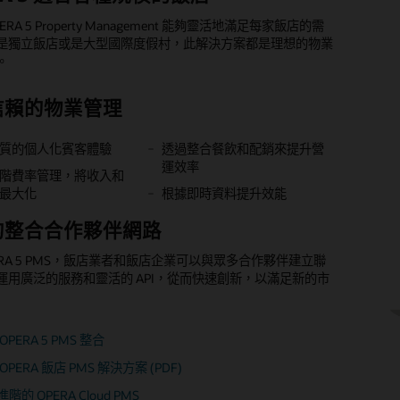
資料導向的決策
 OPERA 5 Property Management 能夠靈活地滿足每家飯店的需
Room Reservations 軟體提供有關客房庫存的集中資料庫，從
Hospitality OPERA 5 Sales and Catering 是功能齊全的客戶和活
Vacation Ownership 提供管理混合用途物業的主要功能，包括
ality Analyzer 報告提供 OPERA 5 內部部署的全面檢視。藉助這
藉助 Oracle Hospitality OPERA Advanced Reporting 
是獨立飯店或是大型國際度假村，此解決方案都是理想的物業
所有預訂類型的管理，包括個人、組織和團體、公司、旅行
式，可與 OPERA 5 Property Management 緊密整合，輕
飯店客房。此外，您還可以在 OPERA 提供的全方位 PMS 功
T 員工能夠增強 OPERA 5 的維護和績效管理。
的資料清理功能、各種標準報告和 KPI，以及用於特設查詢、自訂檢
。
線、多費率和候補名單。
管理飯店的活動和營運。
度假租賃功能。
績效評估
取得營運洞察
信賴的物業管理
且直觀
化銷售和活動業務
飯店產業設計
提供 OPERA 5 產品的相關資訊。
從跨職能領域 (包括飯店營運、收入管理、銷售和餐飲) 擷取
供支援，以提升團體銷售業績，強化活動和會議執行，以智慧
質的個人化賓客體驗
多位置、多物業的集中
設定且客製化的合約條
透過整合餐飲和配銷來提升營
自動化的多級費率和庫存控制
靈活的輪租規則，公平、公正
的資料中取得洞察
利潤，並實現有效的銷售線索管理。
運效率
地分配客房
查分析器
特殊介面 IFC8 分析器
階費率管理，將收入和
支援複雜的作業，例如共用預
運用標準報告和預建的 KPI，瞭解部門、飯店或連鎖飯店的績
最大化
銷售畫面有助引導專員
為基礎的作業和房務管
根據即時資料提升效能
訂和忠誠度會員
提供有關每位業主和單位的月
團體銷售收入
分析器
OXI 分析器
效
訂流程
度和年度財務報表
的整合合作夥伴網路
理分析器
中央系統分析器
化飯店業務效率
高團體銷售、會議和宴
透過網路通路自動執行預訂，
OPERA Room Reservations 相關資訊 (PDF)
在適當的時間透過警示為相關人員提供資訊
析器
ERA 5 PMS，飯店業者和飯店企業可以與眾多合作夥伴建立聯
售收入
並在線上銷售會議場地
的 OPERA Cloud Distribution
運用廣泛的服務和靈活的 API，從而快速創新，以滿足新的市
集與部分所有權功能
運用 Oracle Hospitality OPERA
大的銷售工具提高員工
運用智慧定價功能提高獲利能
PERA Vacation Ownership (PDF)
閱讀 Reporting and Analytics 資料表 (PDF)
Property 產品降低總體擁有成
，以達成目標
力
活的管理，提升業主和
本
意度
央銷售團隊提供支援
OPERA 5 PMS 整合
前台服務人員可為業主和飯店
OPERA 飯店 PMS 解決方案 (PDF)
客人提供服務，從而降低人員
al Sales 能夠滿足連鎖飯店的地區或全球銷售團隊的需求，並利用
配置需求
發送模組為選定的飯店提供潛在業務。
階的 OPERA Cloud PMS