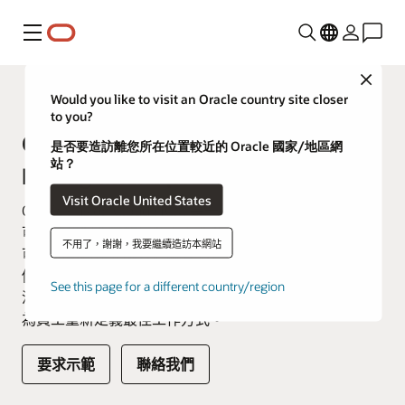
功能表
Close
Fusion Applications
Would you like to visit an Oracle country site closer
to you?
Oracle Human Capital
是否要造訪離您所在位置較近的 Oracle 國家/地區網
站？
Management (HCM)
Visit Oracle United States
Oracle Fusion Cloud HCM 是一個完整的雲端解決方案，
可連結整個企業的每個人力資源流程和每個人員。我們
不用了，謝謝，我要繼續造訪本網站
可以協助您建立讓人們感覺到有價值、聽到，並喜歡他
們所屬的社群。憑藉單一使用者體驗和資料模型、緊密
See this page for a different country/region
流程和 AI 嵌入式基礎架構，Oracle Cloud HCM 可協助您
為員工重新定義最佳工作方式。
要求示範
聯絡我們