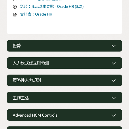
影片：產品基本要點 - Oracle HR (3:21)
資料表：Oracle HR
優勢
優勢
人力模式建立與預測
福利計畫
提供靈活的方案，以滿足組織的特定福利要求和計畫。
人力模式建立與預測
策略性人力規劃
預測分析
費率與涵蓋範圍
依職工的預測離職風險來組織職工，讓您可以著重於留住績效
完全整合
Oracle Payroll
，以便計算和管理每個員工群組的計畫
策略性人力規劃
最佳者。
費率。
工作生活
「假設」模型製作
團隊績效
運用拖放工具瞭解每項 HR、財務和營運決策的影響。
自助服務註冊
工作生活
判斷變更 (例如升遷或休假) 對團隊和個人績效的影響。
使用直覺式登陸頁面和註冊流程引導員工完成福利流程。
Advanced HCM Controls
我的志願服務
即時協同合作
提供個人化的志願服務建議，讓員工能參與自己最關心的事。
人力規劃
建立與編輯規劃案例，並全面瞭解其他組織領導者的並行規
Advanced HCM Controls
資料表：Oracle Benefits (PDF)
劃。
運用預先建置的模型屬性，輕鬆建立或更新人力計畫，並適應