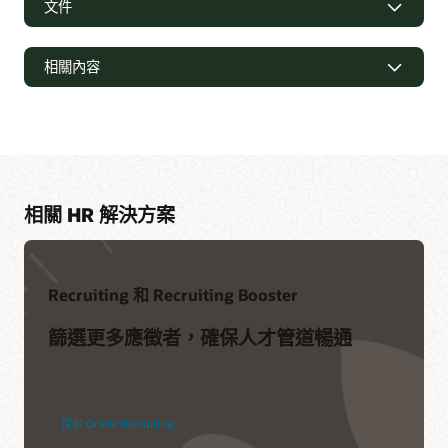
文件
相關內容
頁面
醫療照護人力資源的重要性
健康照護的 HR：要解決的 9 項主要挑戰
2023 年必須解決的 12 項關鍵健康照護 HR 挑戰
相關 HR 解決方案
額外資源
存取電子書：客戶選擇 Oracle Fusion Cloud HCM 的 10 大理由
Recruiting 和 Recruiting Booster
業務簡介：為業務建置的人力資源系統 (PDF)
篩選更多應徵者，確保人才管道暢通
深入瞭解
什麼是 HCM？
探索 Oracle Recruiting
什麼是 HR？