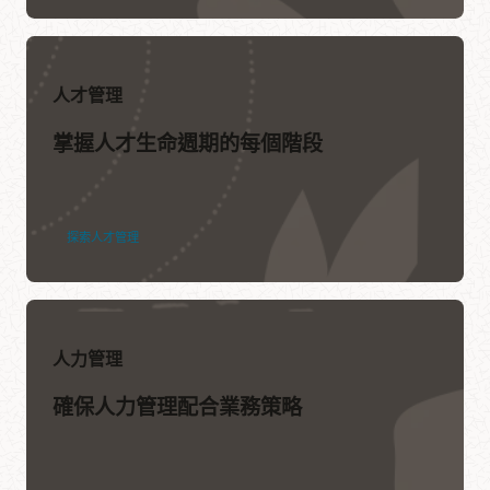
什麼是 HR 軟體？
什麼是 HRMS？
產品要點：Oracle Human Resources
人才管理
聽 Oracle 產品專家的分享，瞭解 Oracle Human Resources 在
掌握人才生命週期的每個階段
市場上的與眾不同之處。
觀看影片 (3:21)
Oracle Human Resources 產品導覽
探索人才管理
產品說明文件
產品資料表
人力管理
Advanced HCM Controls (PDF)
確保人力管理配合業務策略
Oracle HR
Strategic Workforce Planning (PDF)
My Volunteering (PDF)