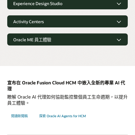
Experience Design Studio
防止詐騙和錯誤
變化。
我的品牌
使用 AI 驅動的演算法自動識別和回應異常，例如幽靈員工和薪
SmartView
透過社群媒體連結和觸及率的洞察分析，讓員工能夠發展其影
Experience Design Studio
資變更。
響力和品牌。
讓分析師能夠在 Oracle HCM 內快速建立、管理及視覺化
Activity Centers
您的資料，隨您運用
Microsoft Excel 的資料。
機密存取認證
根據公司政策與當地法規需求設定工作流程並驗證資料。
我的健康
Activity Centers
透過自動認證存取敏感資料或流程，確保 HR 資料的安全並簡
資料表：Strategic Workforce Planning (PDF)
舉辦活動和競賽，以提升員工的士氣、生產力和整體福祉。
Oracle ME 員工體驗
化合規性。
主要工作區
個人化檢視
為員工、經理、招募人員和薪資專員提供所有必要資訊和操
根據使用者參數 (包括角色、國家/地區、法人或業務單位)，以
提供員工體驗，讓每個人都能充分發揮才
資料表：My Volunteering (PDF)
作，以在單一平台管理日常活動。
安全的角色設計
不同的方式呈現與處理資料。
能
資料表：My Wellness (PDF)
使用預先建置的最佳實務規則或自行設定規則，針對 HR 流程
強制執行原則。
量身打造的洞察和支援
無須編寫程式碼
提供個人化的體驗，引導員工完成專業和個人活動、簡化溝
通、發展職涯、持續進行經理與員工互動，並提供回應式 HR
個人化橫幅可顯示 KPI、重要日期和里程碑，助您專注於重要的
無須 IT 的協助，即可讓 HR 輕鬆使用工具來設定及管理調適型
服務支援，這些全都是根據對每個人的全面瞭解而量身打造。
活動。
深入 SOD (職責劃分) 分析
商業流程。
宣布在 Oracle Fusion Cloud HCM 中嵌入全新的專業 AI 代
使用精細的 SOD 分析瞭解角色與權限，以符合法規要求。
理
重要資源
以規則形式套用最佳做法
探索 Oracle Me
進行 Oracle ME 導覽
提供工具和措施，協助團隊提高生產力、推動發展及促進互
利用預先建置的規則開始定義關鍵工作流程，包括升遷、調
瞭解 Oracle AI 代理如何協助監控整個員工生命週期，以提升
探索 Advanced HCM Controls
動。
動、地點變更等。
員工體驗。
Oracle ME 模組
資料表：Advanced HCM Controls (PDF)
後續步驟建議
更好的資料 = 更好的決策
閱讀新聞稿
探索 Oracle AI Agents for HCM
後續步驟建議有助提高生產力，推動流程向前發展。
技術簡介：自動化 HCM Cloud 安全和內部控制 (PDF)
通訊
接觸點
提高所收到資料的準確性，以支援整個系統的 AI 決策和分析。
檢視解決方案概要 (PDF)
Journeys
連線
影片：產品要點 - 體驗 Design Studio (3:17)
探索 Activity Centers